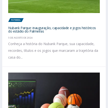
FUTEBOL
Nubank Parque: inauguração, capacidade e jogos históricos
do estádio do Palmeiras
5 DE AGOSTO DE 2026
Conheça a história do Nubank Parque, sua capacidade,
recordes, títulos e os jogos que marcaram a trajetória da
casa do...