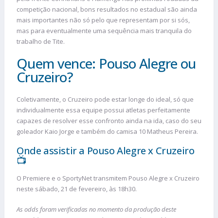
competição nacional, bons resultados no estadual são ainda
mais importantes não só pelo que representam por si sós,
mas para eventualmente uma sequência mais tranquila do
trabalho de Tite.
Quem vence: Pouso Alegre ou
Cruzeiro?
Coletivamente, o Cruzeiro pode estar longe do ideal, só que
individualmente essa equipe possui atletas perfeitamente
capazes de resolver esse confronto ainda na ida, caso do seu
goleador Kaio Jorge e também do camisa 10 Matheus Pereira.
Onde assistir a Pouso Alegre x Cruzeiro
📺
O Premiere e o SportyNet transmitem Pouso Alegre x Cruzeiro
neste sábado, 21 de fevereiro, às 18h30.
As odds foram verificadas no momento da produção deste