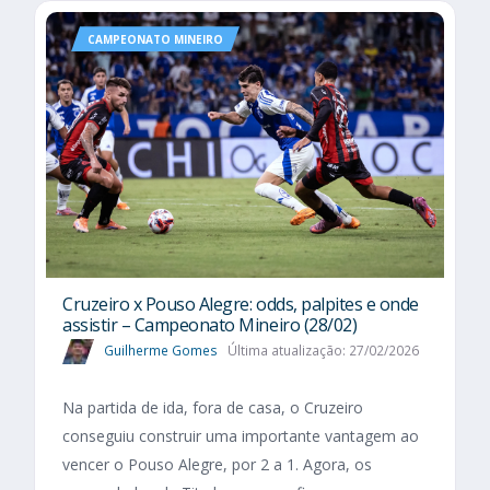
CAMPEONATO MINEIRO
Cruzeiro x Pouso Alegre: odds, palpites e onde
assistir – Campeonato Mineiro (28/02)
Guilherme Gomes
Última atualização: 27/02/2026
Na partida de ida, fora de casa, o Cruzeiro
conseguiu construir uma importante vantagem ao
vencer o Pouso Alegre, por 2 a 1. Agora, os