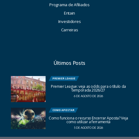
Programa de Afiliados
Entain
Investidores
Carreiras
Últimos Posts
PREMIER LEAGUE
Premier League: veja as odds para o título da
temporada 2026/27
6 DE AGOSTO DE 2026
COMO APOSTAR
Como funciona o recurso Encerrar Aposta? Veja
como utilizar a ferramenta
5 DE AGOSTO DE 2026