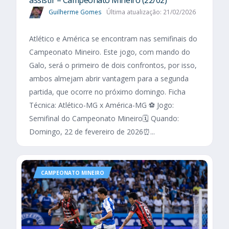
Guilherme Gomes
Última atualização: 21/02/2026
Atlético e América se encontram nas semifinais do
Campeonato Mineiro. Este jogo, com mando do
Galo, será o primeiro de dois confrontos, por isso,
ambos almejam abrir vantagem para a segunda
partida, que ocorre no próximo domingo. Ficha
Técnica: Atlético-MG x América-MG ⚽ Jogo:
Semifinal do Campeonato Mineiro🗓️ Quando:
Domingo, 22 de fevereiro de 2026⏰...
CAMPEONATO MINEIRO