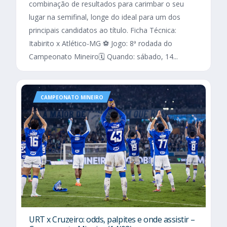
combinação de resultados para carimbar o seu
lugar na semifinal, longe do ideal para um dos
principais candidatos ao título. Ficha Técnica:
Itabirito x Atlético-MG ⚽ Jogo: 8ª rodada do
Campeonato Mineiro🗓️ Quando: sábado, 14...
CAMPEONATO MINEIRO
URT x Cruzeiro: odds, palpites e onde assistir –