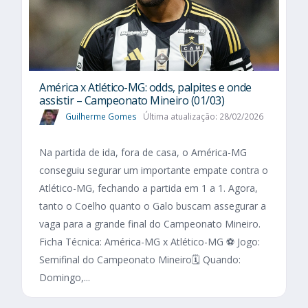
América x Atlético-MG: odds, palpites e onde
assistir – Campeonato Mineiro (01/03)
Guilherme Gomes
Última atualização: 28/02/2026
Na partida de ida, fora de casa, o América-MG
conseguiu segurar um importante empate contra o
Atlético-MG, fechando a partida em 1 a 1. Agora,
tanto o Coelho quanto o Galo buscam assegurar a
vaga para a grande final do Campeonato Mineiro.
Ficha Técnica: América-MG x Atlético-MG ⚽ Jogo:
Semifinal do Campeonato Mineiro🗓️ Quando:
Domingo,...