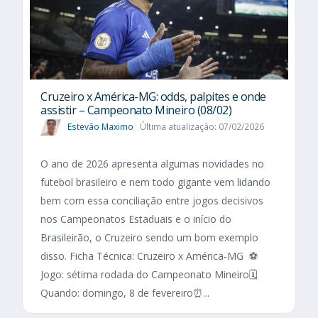
Cruzeiro x América-MG: odds, palpites e onde
assistir – Campeonato Mineiro (08/02)
Estevão Maximo
Última atualização: 07/02/2026
O ano de 2026 apresenta algumas novidades no
futebol brasileiro e nem todo gigante vem lidando
bem com essa conciliação entre jogos decisivos
nos Campeonatos Estaduais e o início do
Brasileirão, o Cruzeiro sendo um bom exemplo
disso. Ficha Técnica: Cruzeiro x América-MG ⚽
Jogo: sétima rodada do Campeonato Mineiro🗓️
Quando: domingo, 8 de fevereiro⏰...