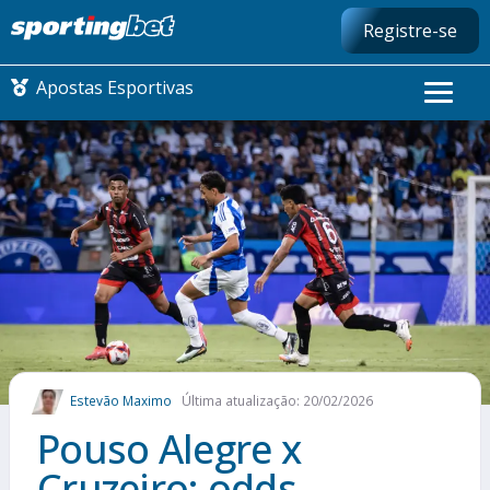
Registre-se
Apostas Esportivas
CONMEBOL LIBERTADORES
FUTEBOL NACIONAL
FUTEBOL INTERNACIONAL
COMO APOSTAR
Estevão Maximo
Última atualização: 20/02/2026
MAIS ESPORTES
Pouso Alegre x
Cruzeiro: odds,