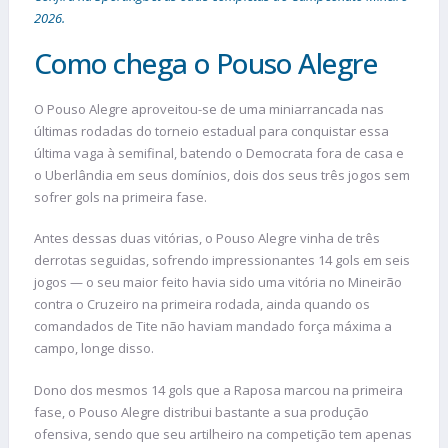
2026.
Como chega o Pouso Alegre
O Pouso Alegre aproveitou-se de uma miniarrancada nas
últimas rodadas do torneio estadual para conquistar essa
última vaga à semifinal, batendo o Democrata fora de casa e
o Uberlândia em seus domínios, dois dos seus três jogos sem
sofrer gols na primeira fase.
Antes dessas duas vitórias, o Pouso Alegre vinha de três
derrotas seguidas, sofrendo impressionantes 14 gols em seis
jogos — o seu maior feito havia sido uma vitória no Mineirão
contra o Cruzeiro na primeira rodada, ainda quando os
comandados de Tite não haviam mandado força máxima a
campo, longe disso.
Dono dos mesmos 14 gols que a Raposa marcou na primeira
fase, o Pouso Alegre distribui bastante a sua produção
ofensiva, sendo que seu artilheiro na competição tem apenas