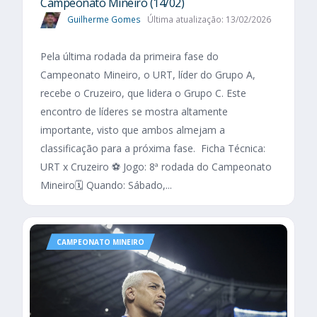
Campeonato Mineiro (14/02)
Guilherme Gomes
Última atualização: 13/02/2026
Pela última rodada da primeira fase do
Campeonato Mineiro, o URT, líder do Grupo A,
recebe o Cruzeiro, que lidera o Grupo C. Este
encontro de líderes se mostra altamente
importante, visto que ambos almejam a
classificação para a próxima fase. Ficha Técnica:
URT x Cruzeiro ⚽ Jogo: 8ª rodada do Campeonato
Mineiro🗓️ Quando: Sábado,...
CAMPEONATO MINEIRO