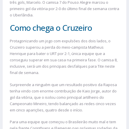
três gols, Marcelo. O camisa 7 do Pouso Alegre marcou o
primeiro gol da vitória por 2-0 do último final de semana contra
o Uberlândia.
Como chega o Cruzeiro
Protagonizando um jogo com expulsões dos dois lados, o
Cruzeiro superou a perda do meio-campista Matheus
Henrique para bater o URT por 2-1, única equipe que a
conseguiu superar em sua casa na primeira fase. O camisa 8,
inclusive, será um dos principais desfalques para Tite neste
final de semana.
Surpreende a ninguém que um resultado positivo da Raposa
tenha vindo com enorme contribuição de Kaio Jorge, autor do
gol da vitória, que o isolou como principal artilheiro do
Campeonato Mineiro, tendo balançado as redes cinco vezes
em cinco aparições, quatro desde o início.
Para uma equipe que começou o Brasileirão muito mal e tem
pela frente Corinthians e Flamengo nas próximas rodadas da