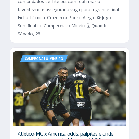
comandados de Tite buscam reafirmar o
favoritismo e assegurar a vaga para a grande final.
Ficha Técnica: Cruzeiro x Pouso Alegre ⚽ Jogo:
Semifinal do Campeonato Mineiro🗓️ Quando:
Sábado, 28...
CAMPEONATO MINEIRO
Atlético-MG x América: odds, palpites e onde