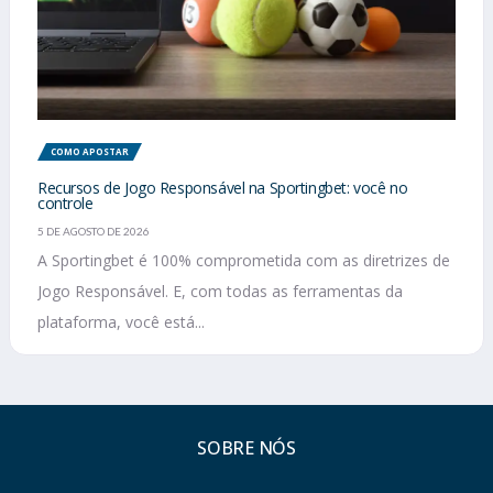
COMO APOSTAR
Recursos de Jogo Responsável na Sportingbet: você no
controle
5 DE AGOSTO DE 2026
A Sportingbet é 100% comprometida com as diretrizes de
Jogo Responsável. E, com todas as ferramentas da
plataforma, você está...
SOBRE NÓS