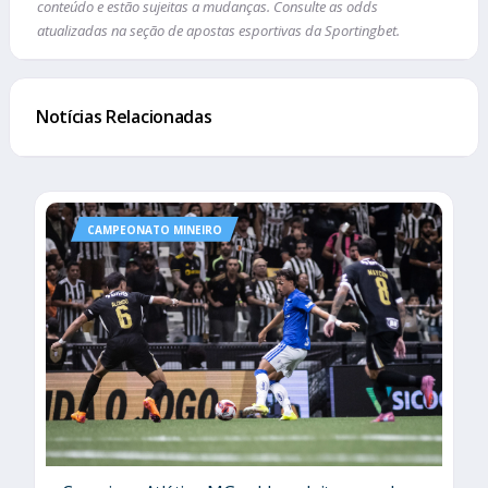
conteúdo e estão sujeitas a mudanças. Consulte as odds
atualizadas na seção de apostas esportivas da Sportingbet.
Notícias Relacionadas
CAMPEONATO MINEIRO