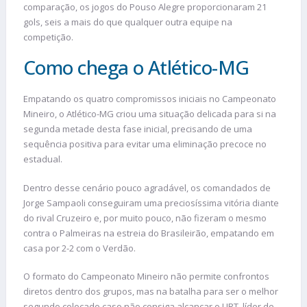
comparação, os jogos do Pouso Alegre proporcionaram 21
gols, seis a mais do que qualquer outra equipe na
competição.
Como chega o Atlético-MG
Empatando os quatro compromissos iniciais no Campeonato
Mineiro, o Atlético-MG criou uma situação delicada para si na
segunda metade desta fase inicial, precisando de uma
sequência positiva para evitar uma eliminação precoce no
estadual.
Dentro desse cenário pouco agradável, os comandados de
Jorge Sampaoli conseguiram uma preciosíssima vitória diante
do rival Cruzeiro e, por muito pouco, não fizeram o mesmo
contra o Palmeiras na estreia do Brasileirão, empatando em
casa por 2-2 com o Verdão.
O formato do Campeonato Mineiro não permite confrontos
diretos dentro dos grupos, mas na batalha para ser o melhor
segundo colocado caso não consiga alcançar o URT, líder de