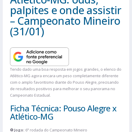
palpites e onde assistir
– Campeonato Mineiro
(31/01)
Tendo dado uma boa resposta em jogos grandes, o elenco do
Atlético-MG agora encara um peso completamente diferente
com o amplo favoritismo diante do Pouso Alegre, precisando
de resultados positivos para melhorar o seu panorama no
Campeonato Estadual.
Ficha Técnica: Pouso Alegre x
Atlético-MG
⚽ Jogo:
6ª rodada do Campeonato Mineiro