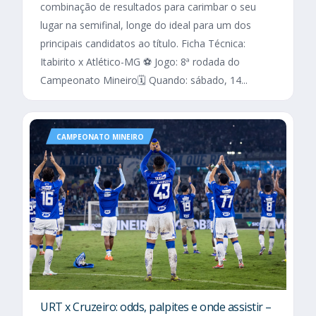
combinação de resultados para carimbar o seu
lugar na semifinal, longe do ideal para um dos
principais candidatos ao título. Ficha Técnica:
Itabirito x Atlético-MG ⚽ Jogo: 8ª rodada do
Campeonato Mineiro🗓️ Quando: sábado, 14...
CAMPEONATO MINEIRO
URT x Cruzeiro: odds, palpites e onde assistir –