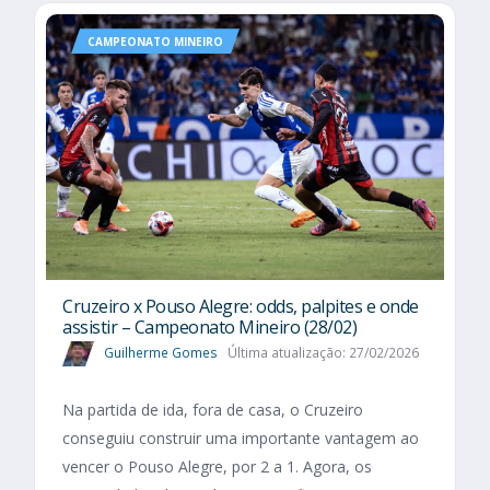
CAMPEONATO MINEIRO
Cruzeiro x Pouso Alegre: odds, palpites e onde
assistir – Campeonato Mineiro (28/02)
Guilherme Gomes
Última atualização: 27/02/2026
Na partida de ida, fora de casa, o Cruzeiro
conseguiu construir uma importante vantagem ao
vencer o Pouso Alegre, por 2 a 1. Agora, os