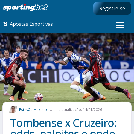
Registre-se
Apostas Esportivas
CONMEBOL LIBERTADORES
FUTEBOL NACIONAL
FUTEBOL INTERNACIONAL
COMO APOSTAR
Estevão Maximo
Última atualização: 14/01/2026
MAIS ESPORTES
Tombense x Cruzeiro:
odds, palpites e onde