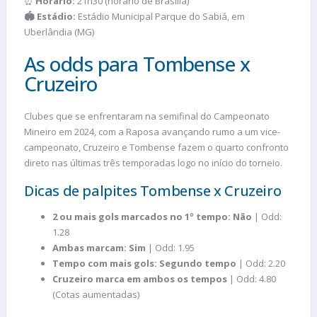
⏰
Horário:
21h30 (horário de Brasília)
🏟️ Estádio:
Estádio Municipal Parque do Sabiá, em
Uberlândia (MG)
As odds para Tombense x
Cruzeiro
Clubes que se enfrentaram na semifinal do Campeonato
Mineiro em 2024, com a Raposa avançando rumo a um vice-
campeonato, Cruzeiro e Tombense fazem o quarto confronto
direto nas últimas três temporadas logo no início do torneio.
Dicas de palpites Tombense x Cruzeiro
2 ou mais gols marcados no 1º tempo: Não
| Odd:
1.28
Ambas marcam: Sim
| Odd: 1.95
Tempo com mais gols: Segundo tempo
| Odd: 2.20
Cruzeiro marca em ambos os tempos
| Odd: 4.80
(Cotas aumentadas)