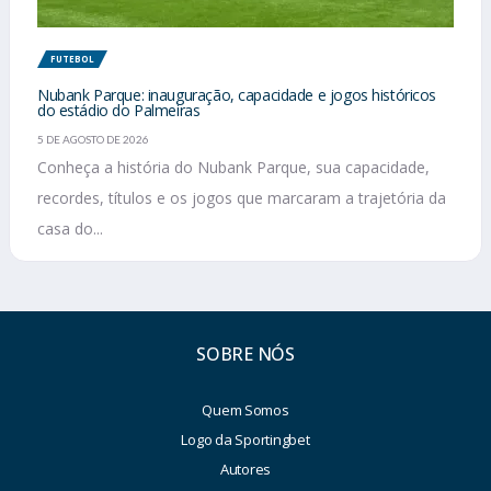
FUTEBOL
Nubank Parque: inauguração, capacidade e jogos históricos
do estádio do Palmeiras
5 DE AGOSTO DE 2026
Conheça a história do Nubank Parque, sua capacidade,
recordes, títulos e os jogos que marcaram a trajetória da
casa do...
SOBRE NÓS
Quem Somos
Logo da Sportingbet
Autores