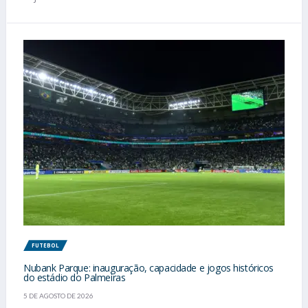
FUTEBOL
Nubank Parque: inauguração, capacidade e jogos históricos
do estádio do Palmeiras
5 DE AGOSTO DE 2026