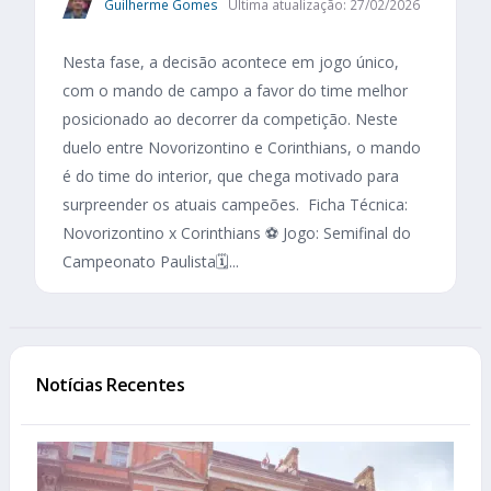
Guilherme Gomes
Última atualização: 27/02/2026
Nesta fase, a decisão acontece em jogo único,
com o mando de campo a favor do time melhor
posicionado ao decorrer da competição. Neste
duelo entre Novorizontino e Corinthians, o mando
é do time do interior, que chega motivado para
surpreender os atuais campeões. Ficha Técnica:
Novorizontino x Corinthians ⚽ Jogo: Semifinal do
Campeonato Paulista🗓️...
Notícias Recentes