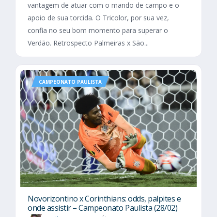
vantagem de atuar com o mando de campo e o
apoio de sua torcida. O Tricolor, por sua vez,
confia no seu bom momento para superar o
Verdão. Retrospecto Palmeiras x São...
CAMPEONATO PAULISTA
Novorizontino x Corinthians: odds, palpites e
onde assistir – Campeonato Paulista (28/02)