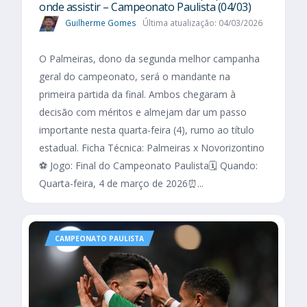
onde assistir – Campeonato Paulista (04/03)
Guilherme Gomes
Última atualização: 04/03/2026
O Palmeiras, dono da segunda melhor campanha
geral do campeonato, será o mandante na
primeira partida da final. Ambos chegaram à
decisão com méritos e almejam dar um passo
importante nesta quarta-feira (4), rumo ao título
estadual. Ficha Técnica: Palmeiras x Novorizontino
⚽ Jogo: Final do Campeonato Paulista🗓️ Quando:
Quarta-feira, 4 de março de 2026⏰...
CAMPEONATO PAULISTA