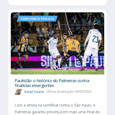
CAMPEONATO PAULISTA
Paulistão: o histórico do Palmeiras contra
finalistas emergentes
Rafael Duarte
Última atualização: 04/03/2026
Com a vitória na semifinal contra o São Paulo, o
Palmeiras garantiu presença em mais uma Final do