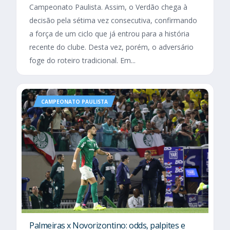
Campeonato Paulista. Assim, o Verdão chega à
decisão pela sétima vez consecutiva, confirmando
a força de um ciclo que já entrou para a história
recente do clube. Desta vez, porém, o adversário
foge do roteiro tradicional. Em...
CAMPEONATO PAULISTA
Palmeiras x Novorizontino: odds, palpites e