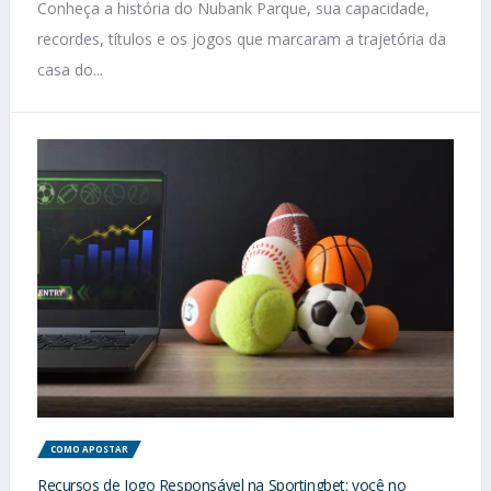
Conheça a história do Nubank Parque, sua capacidade,
recordes, títulos e os jogos que marcaram a trajetória da
casa do...
COMO APOSTAR
Recursos de Jogo Responsável na Sportingbet: você no