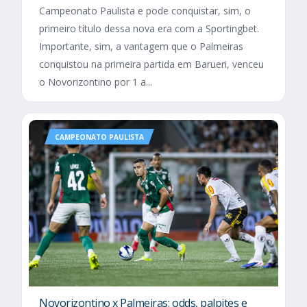
Campeonato Paulista e pode conquistar, sim, o
primeiro título dessa nova era com a Sportingbet.
Importante, sim, a vantagem que o Palmeiras
conquistou na primeira partida em Barueri, venceu
o Novorizontino por 1 a...
CAMPEONATO PAULISTA
Novorizontino x Palmeiras: odds, palpites e