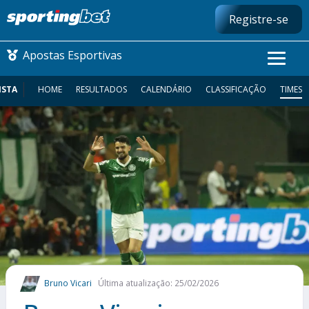
Registre-se
Apostas Esportivas
ISTA
HOME
RESULTADOS
CALENDÁRIO
CLASSIFICAÇÃO
TIMES
CONMEBOL LIBERTADORES
FUTEBOL NACIONAL
FUTEBOL INTERNACIONAL
COMO APOSTAR
MAIS ESPORTES
Bruno Vicari
Última atualização: 25/02/2026