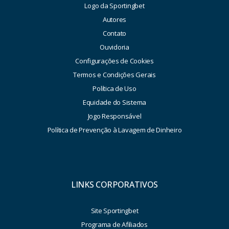
Logo da Sportingbet
Autores
Contato
Ouvidoria
Configurações de Cookies
Termos e Condições Gerais
Política de Uso
Equidade do Sistema
Jogo Responsável
Política de Prevenção à Lavagem de Dinheiro
LINKS CORPORATIVOS
Site Sportingbet
Programa de Afiliados