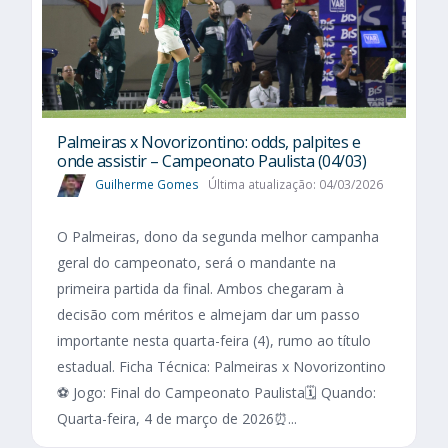
Palmeiras x Novorizontino: odds, palpites e
onde assistir – Campeonato Paulista (04/03)
Guilherme Gomes
Última atualização: 04/03/2026
O Palmeiras, dono da segunda melhor campanha
geral do campeonato, será o mandante na
primeira partida da final. Ambos chegaram à
decisão com méritos e almejam dar um passo
importante nesta quarta-feira (4), rumo ao título
estadual. Ficha Técnica: Palmeiras x Novorizontino
⚽ Jogo: Final do Campeonato Paulista🗓️ Quando:
Quarta-feira, 4 de março de 2026⏰...