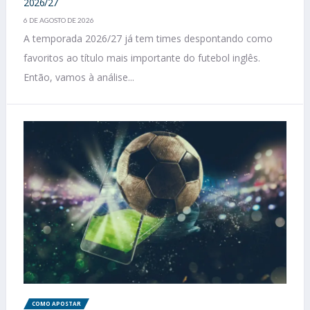
2026/27
6 DE AGOSTO DE 2026
A temporada 2026/27 já tem times despontando como
favoritos ao título mais importante do futebol inglês.
Então, vamos à análise...
COMO APOSTAR