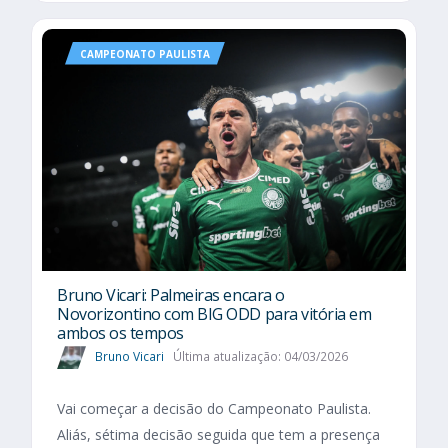
CAMPEONATO PAULISTA
Bruno Vicari: Palmeiras encara o
Novorizontino com BIG ODD para vitória em
ambos os tempos
Bruno Vicari
Última atualização: 04/03/2026
Vai começar a decisão do Campeonato Paulista.
Aliás, sétima decisão seguida que tem a presença