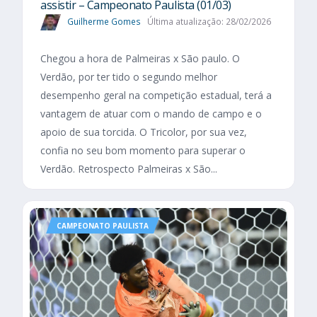
assistir – Campeonato Paulista (01/03)
Guilherme Gomes
Última atualização: 28/02/2026
Chegou a hora de Palmeiras x São paulo. O
Verdão, por ter tido o segundo melhor
desempenho geral na competição estadual, terá a
vantagem de atuar com o mando de campo e o
apoio de sua torcida. O Tricolor, por sua vez,
confia no seu bom momento para superar o
Verdão. Retrospecto Palmeiras x São...
CAMPEONATO PAULISTA