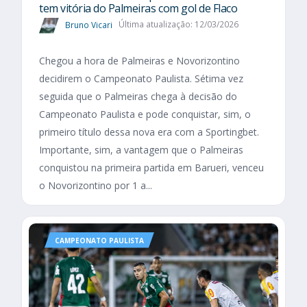
tem vitória do Palmeiras com gol de Flaco
Bruno Vicari
Última atualização: 12/03/2026
Chegou a hora de Palmeiras e Novorizontino
decidirem o Campeonato Paulista. Sétima vez
seguida que o Palmeiras chega à decisão do
Campeonato Paulista e pode conquistar, sim, o
primeiro título dessa nova era com a Sportingbet.
Importante, sim, a vantagem que o Palmeiras
conquistou na primeira partida em Barueri, venceu
o Novorizontino por 1 a...
CAMPEONATO PAULISTA