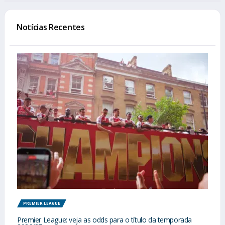
Notícias Recentes
PREMIER LEAGUE
Premier League: veja as odds para o título da temporada