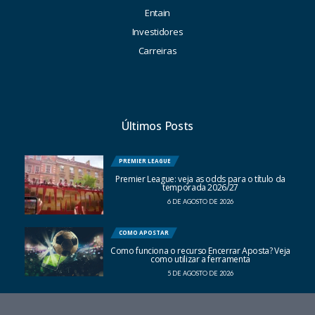
Entain
Investidores
Carreiras
Últimos Posts
PREMIER LEAGUE
Premier League: veja as odds para o título da
temporada 2026/27
6 DE AGOSTO DE 2026
COMO APOSTAR
Como funciona o recurso Encerrar Aposta? Veja
como utilizar a ferramenta
5 DE AGOSTO DE 2026