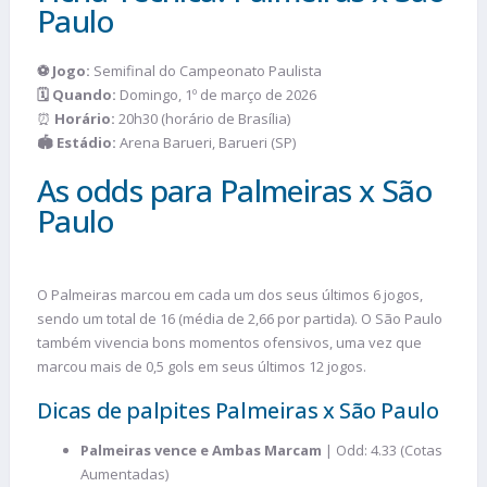
Paulo
⚽ Jogo:
Semifinal do Campeonato Paulista
🗓️ Quando:
Domingo, 1º de março de 2026
⏰
Horário:
20h30 (horário de Brasília)
🏟️ Estádio:
Arena Barueri, Barueri (SP)
As odds para Palmeiras x São
Paulo
O Palmeiras marcou em cada um dos seus últimos 6 jogos,
sendo um total de 16 (média de 2,66 por partida). O São Paulo
também vivencia bons momentos ofensivos, uma vez que
marcou mais de 0,5 gols em seus últimos 12 jogos.
Dicas de palpites Palmeiras x São Paulo
Palmeiras vence e Ambas Marcam
| Odd: 4.33 (Cotas
Aumentadas)