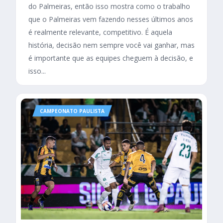
do Palmeiras, então isso mostra como o trabalho
que o Palmeiras vem fazendo nesses últimos anos
é realmente relevante, competitivo. É aquela
história, decisão nem sempre você vai ganhar, mas
é importante que as equipes cheguem à decisão, e
isso...
CAMPEONATO PAULISTA