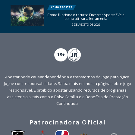
COMO APOSTAR
Como funciona o recurso Encerrar Aposta? Veja
como utilizar a ferramenta
5 DE AGOSTO DE 2026
Apostar pode causar dependência e transtornos do jogo patológico.
Jogue com responsabilidade. Saiba mais em nossa página sobre
jogo
responsável
. É proibido apostar usando recursos de programas
assistenciais, tais como o Bolsa Família e o Benefício de Prestação
Continuada.
Patrocinadora Oficial