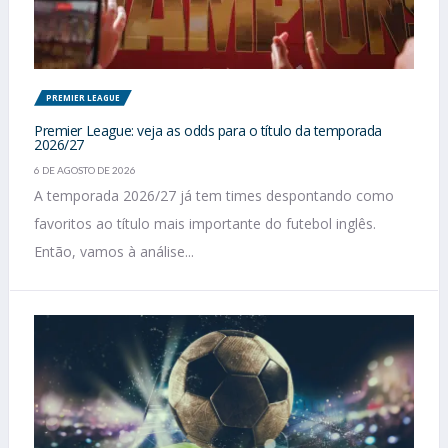
PREMIER LEAGUE
Premier League: veja as odds para o título da temporada
2026/27
6 DE AGOSTO DE 2026
A temporada 2026/27 já tem times despontando como
favoritos ao título mais importante do futebol inglês.
Então, vamos à análise...