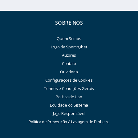
SOBRE NÓS
Quem Somos
Logo da Sportingbet
Autores
Contato
Ouvidoria
Configurações de Cookies
Termos e Condições Gerais
Política de Uso
Equidade do Sistema
Jogo Responsável
Política de Prevenção à Lavagem de Dinheiro