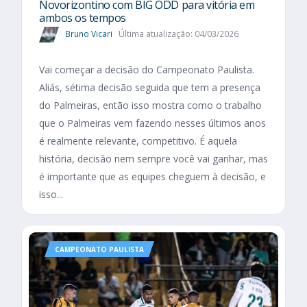
Novorizontino com BIG ODD para vitória em
ambos os tempos
Bruno Vicari
Última atualização: 04/03/2026
Vai começar a decisão do Campeonato Paulista.
Aliás, sétima decisão seguida que tem a presença
do Palmeiras, então isso mostra como o trabalho
que o Palmeiras vem fazendo nesses últimos anos
é realmente relevante, competitivo. É aquela
história, decisão nem sempre você vai ganhar, mas
é importante que as equipes cheguem à decisão, e
isso...
CAMPEONATO PAULISTA