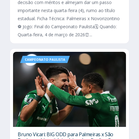
decisão com méritos e almejam dar um passo
importante nesta quarta-feira (4), rumo ao título
estadual. Ficha Técnica: Palmeiras x Novorizontino
⚽ Jogo: Final do Campeonato Paulista🗓️ Quando:
Quarta-feira, 4 de março de 2026⏰...
CAMPEONATO PAULISTA
Bruno Vicari: BIG ODD para Palmeiras x São