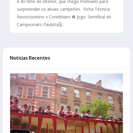
é do time do interior, que chega motivado para
surpreender os atuais campeões. Ficha Técnica:
Novorizontino x Corinthians ⚽ Jogo: Semifinal do
Campeonato Paulista🗓️...
Notícias Recentes