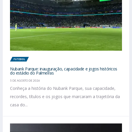
FUTEBOL
Nubank Parque: inauguração, capacidade e jogos históricos
do estádio do Palmeiras
5 DE AGOSTO DE 2026
Conheça a história do Nubank Parque, sua capacidade,
recordes, títulos e os jogos que marcaram a trajetória da
casa do...