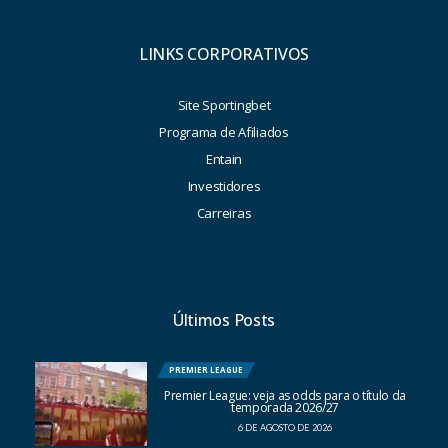
LINKS CORPORATIVOS
Site Sportingbet
Programa de Afiliados
Entain
Investidores
Carreiras
Últimos Posts
PREMIER LEAGUE
Premier League: veja as odds para o título da
temporada 2026/27
6 DE AGOSTO DE 2026