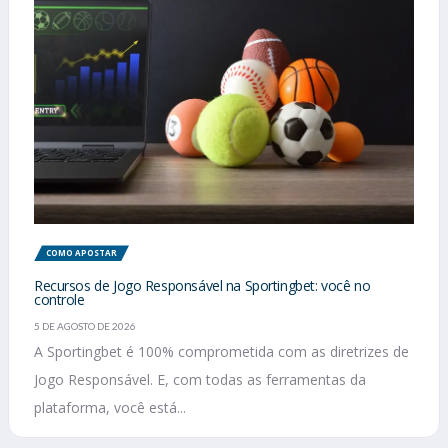
COMO APOSTAR
Recursos de Jogo Responsável na Sportingbet: você no
controle
5 DE AGOSTO DE 2026
A Sportingbet é 100% comprometida com as diretrizes de
Jogo Responsável. E, com todas as ferramentas da
plataforma, você está...