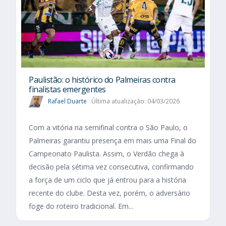
Paulistão: o histórico do Palmeiras contra
finalistas emergentes
Rafael Duarte
Última atualização: 04/03/2026
Com a vitória na semifinal contra o São Paulo, o
Palmeiras garantiu presença em mais uma Final do
Campeonato Paulista. Assim, o Verdão chega à
decisão pela sétima vez consecutiva, confirmando
a força de um ciclo que já entrou para a história
recente do clube. Desta vez, porém, o adversário
foge do roteiro tradicional. Em...