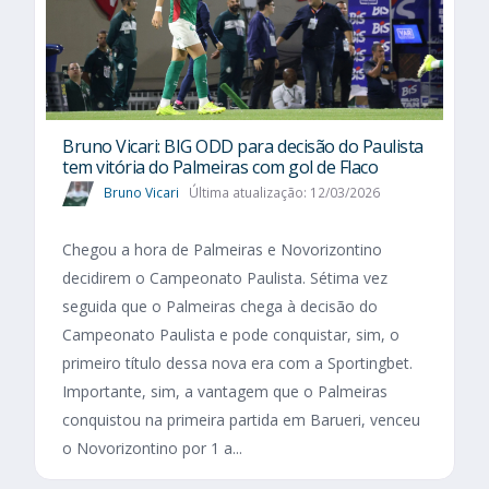
Bruno Vicari: BIG ODD para decisão do Paulista
tem vitória do Palmeiras com gol de Flaco
Bruno Vicari
Última atualização: 12/03/2026
Chegou a hora de Palmeiras e Novorizontino
decidirem o Campeonato Paulista. Sétima vez
seguida que o Palmeiras chega à decisão do
Campeonato Paulista e pode conquistar, sim, o
primeiro título dessa nova era com a Sportingbet.
Importante, sim, a vantagem que o Palmeiras
conquistou na primeira partida em Barueri, venceu
o Novorizontino por 1 a...