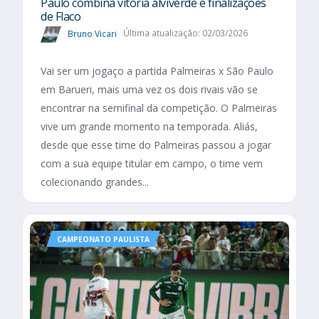
Paulo combina vitória alviverde e finalizações
de Flaco
Bruno Vicari
Última atualização: 02/03/2026
Vai ser um jogaço a partida Palmeiras x São Paulo
em Barueri, mais uma vez os dois rivais vão se
encontrar na semifinal da competição. O Palmeiras
vive um grande momento na temporada. Aliás,
desde que esse time do Palmeiras passou a jogar
com a sua equipe titular em campo, o time vem
colecionando grandes...
CAMPEONATO PAULISTA