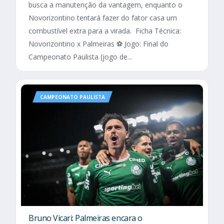
busca a manutenção da vantagem, enquanto o
Novorizontino tentará fazer do fator casa um
combustível extra para a virada. Ficha Técnica:
Novorizontino x Palmeiras ⚽ Jogo: Final do
Campeonato Paulista (jogo de...
CAMPEONATO PAULISTA
Bruno Vicari: Palmeiras encara o