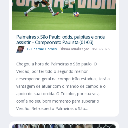
Palmeiras x São Paulo: odds, palpites e onde
assistir – Campeonato Paulista (01/03)
Guilherme Gomes
Última atualização: 28/02/2026
Chegou a hora de Palmeiras x São paulo. O
Verdão, por ter tido o segundo melhor
desempenho geral na competição estadual, terá a
vantagem de atuar com o mando de campo e o
apoio de sua torcida. O Tricolor, por sua vez,
confia no seu bom momento para superar o
Verdão. Retrospecto Palmeiras x São...