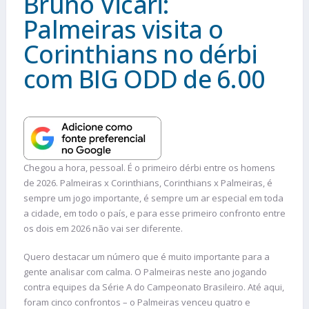
Bruno Vicari:
Palmeiras visita o
Corinthians no dérbi
com BIG ODD de 6.00
Chegou a hora, pessoal. É o primeiro dérbi entre os homens
de 2026. Palmeiras x Corinthians, Corinthians x Palmeiras, é
sempre um jogo importante, é sempre um ar especial em toda
a cidade, em todo o país, e para esse primeiro confronto entre
os dois em 2026 não vai ser diferente.
Quero destacar um número que é muito importante para a
gente analisar com calma. O Palmeiras neste ano jogando
contra equipes da Série A do Campeonato Brasileiro. Até aqui,
foram cinco confrontos – o Palmeiras venceu quatro e