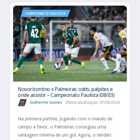
CAMPEONATO PAULISTA
Novorizontino x Palmeiras: odds, palpites e
onde assistir – Campeonato Paulista (08/03)
Guilherme Gomes
Última atualização: 07/03/2026
Na primeira partida, jogando com o mando de
campo a favor, o Palmeiras conseguiu uma
vantagem mínima de um gol. Agora, o Verdão