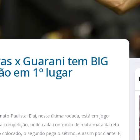
ras x Guarani tem BIG
ão em 1º lugar
ato Paulista. E aí, nesta última rodada, está em jogo
e da competição, onde cada confronto de mata-mata da reta
o colocado, o segundo pega o sétimo, e assim por diante. E,