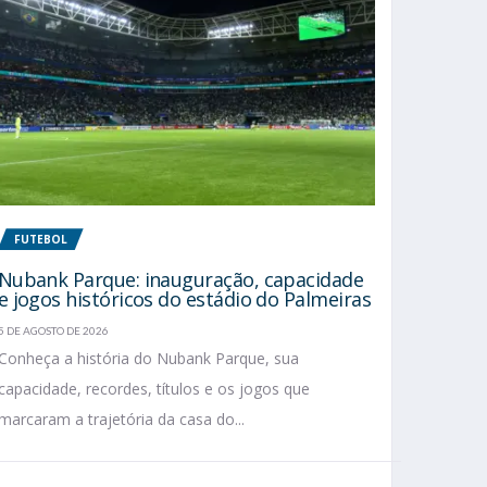
FUTEBOL
Nubank Parque: inauguração, capacidade
e jogos históricos do estádio do Palmeiras
5 DE AGOSTO DE 2026
Conheça a história do Nubank Parque, sua
capacidade, recordes, títulos e os jogos que
marcaram a trajetória da casa do...