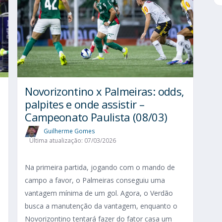
Novorizontino x Palmeiras: odds,
palpites e onde assistir –
Campeonato Paulista (08/03)
Guilherme Gomes
Última atualização: 07/03/2026
Na primeira partida, jogando com o mando de
campo a favor, o Palmeiras conseguiu uma
vantagem mínima de um gol. Agora, o Verdão
busca a manutenção da vantagem, enquanto o
Novorizontino tentará fazer do fator casa um