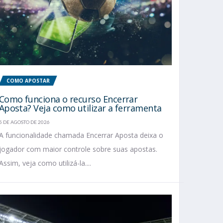
COMO APOSTAR
Como funciona o recurso Encerrar
Aposta? Veja como utilizar a ferramenta
5 DE AGOSTO DE 2026
A funcionalidade chamada Encerrar Aposta deixa o
jogador com maior controle sobre suas apostas.
Assim, veja como utilizá-la....