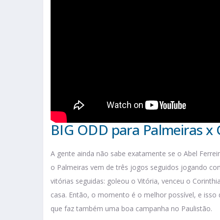
BIG ODD para Palmeiras x 
A gente ainda não sabe exatamente se o Abel Ferreir
o Palmeiras vem de três jogos seguidos jogando com 
vitórias seguidas: goleou o Vitória, venceu o Corint
casa. Então, o momento é o melhor possível, e isso 
que faz também uma boa campanha no Paulistão.