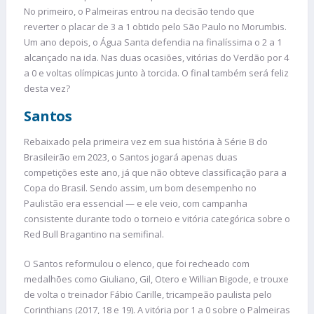
No primeiro, o Palmeiras entrou na decisão tendo que
reverter o placar de 3 a 1 obtido pelo São Paulo no Morumbis.
Um ano depois, o Água Santa defendia na finalíssima o 2 a 1
alcançado na ida. Nas duas ocasiões, vitórias do Verdão por 4
a 0 e voltas olímpicas junto à torcida. O final também será feliz
desta vez?
Santos
Rebaixado pela primeira vez em sua história à Série B do
Brasileirão em 2023, o Santos jogará apenas duas
competições este ano, já que não obteve classificação para a
Copa do Brasil. Sendo assim, um bom desempenho no
Paulistão era essencial — e ele veio, com campanha
consistente durante todo o torneio e vitória categórica sobre o
Red Bull Bragantino na semifinal.
O Santos reformulou o elenco, que foi recheado com
medalhões como Giuliano, Gil, Otero e Willian Bigode, e trouxe
de volta o treinador Fábio Carille, tricampeão paulista pelo
Corinthians (2017, 18 e 19). A vitória por 1 a 0 sobre o Palmeiras