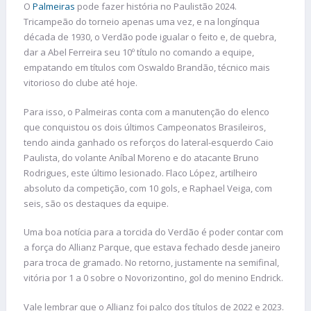
O
Palmeiras
pode fazer história no Paulistão 2024.
Tricampeão do torneio apenas uma vez, e na longínqua
década de 1930, o Verdão pode igualar o feito e, de quebra,
dar a Abel Ferreira seu 10º título no comando a equipe,
empatando em títulos com Oswaldo Brandão, técnico mais
vitorioso do clube até hoje.
Para isso, o Palmeiras conta com a manutenção do elenco
que conquistou os dois últimos Campeonatos Brasileiros,
tendo ainda ganhado os reforços do lateral-esquerdo Caio
Paulista, do volante Aníbal Moreno e do atacante Bruno
Rodrigues, este último lesionado. Flaco López, artilheiro
absoluto da competição, com 10 gols, e Raphael Veiga, com
seis, são os destaques da equipe.
Uma boa notícia para a torcida do Verdão é poder contar com
a força do Allianz Parque, que estava fechado desde janeiro
para troca de gramado. No retorno, justamente na semifinal,
vitória por 1 a 0 sobre o Novorizontino, gol do menino Endrick.
Vale lembrar que o Allianz foi palco dos títulos de 2022 e 2023.