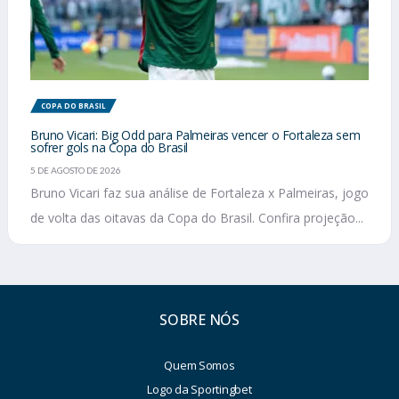
COPA DO BRASIL
Bruno Vicari: Big Odd para Palmeiras vencer o Fortaleza sem
sofrer gols na Copa do Brasil
5 DE AGOSTO DE 2026
Bruno Vicari faz sua análise de Fortaleza x Palmeiras, jogo
de volta das oitavas da Copa do Brasil. Confira projeção...
SOBRE NÓS
Quem Somos
Logo da Sportingbet