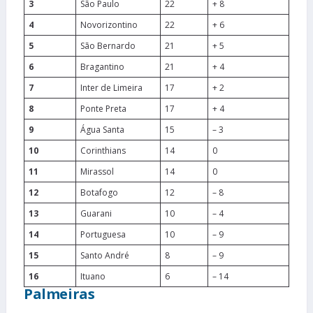
3
São Paulo
22
+ 8
4
Novorizontino
22
+ 6
5
São Bernardo
21
+ 5
6
Bragantino
21
+ 4
7
Inter de Limeira
17
+ 2
8
Ponte Preta
17
+ 4
9
Água Santa
15
– 3
10
Corinthians
14
0
11
Mirassol
14
0
12
Botafogo
12
– 8
13
Guarani
10
– 4
14
Portuguesa
10
– 9
15
Santo André
8
– 9
16
Ituano
6
– 14
Palmeiras