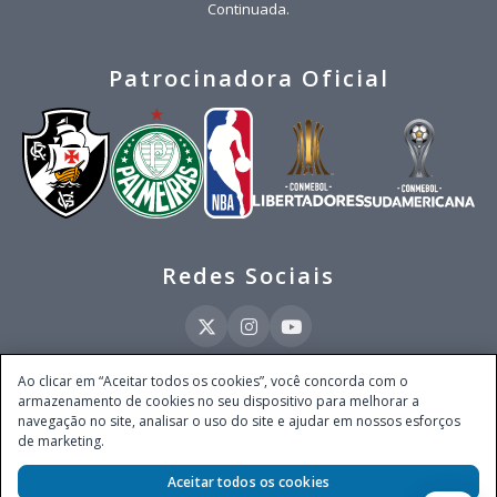
Continuada.
Patrocinadora Oficial
Redes Sociais
Ao clicar em “Aceitar todos os cookies”, você concorda com o
armazenamento de cookies no seu dispositivo para melhorar a
Este site é operado pela Ventmear Brasil LTDA (CNPJ 52.868.380/0001-84), com
navegação no site, analisar o uso do site e ajudar em nossos esforços
endereço na Avenida Brigadeiro Faria Lima, nº 4.055, 3º andar, Itaim Bibi, no
de marketing.
Município de São Paulo, Estado de São Paulo, CEP 04538-133, Brasil - empresa
autorizada a operar apostas de quota fixa em todo território nacional pela
Aceitar todos os cookies
Secretaria de Prêmios e Apostas do Ministério da Fazenda, conforme Portaria nº