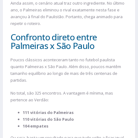
Ainda assim, o cenário atual traz outro ingrediente. No último
ano, o Palmeiras eliminou o rival exatamente nesta fase e
avançou à final do Paulistão. Portanto, chega animado para
repetir o roteiro.
Confronto direto entre
Palmeiras x São Paulo
Poucos clássicos aconteceram tanto no futebol paulista
quanto Palmeiras x São Paulo. Além disso, poucos mantêm
tamanho equilíbrio ao longo de mais de três centenas de
partidas.
No total, são 325 encontros. A vantagem é mínima, mas
pertence ao Verdão:
111 vitórias do Palmeiras
110 vitórias do São Paulo
104 empates
Ou seja, basta um resultado para que tudo volte a ficar igual.