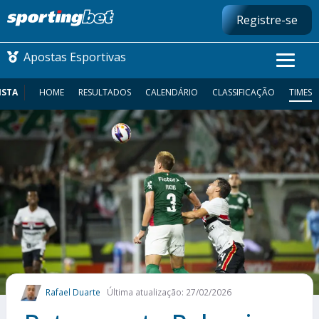
Registre-se
Apostas Esportivas
ISTA
HOME
RESULTADOS
CALENDÁRIO
CLASSIFICAÇÃO
TIMES
CONMEBOL LIBERTADORES
FUTEBOL NACIONAL
FUTEBOL INTERNACIONAL
COMO APOSTAR
MAIS ESPORTES
Rafael Duarte
Última atualização: 27/02/2026