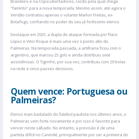
Brasileiro e na Copa Libertadores, razão pela qual chega
“faminto” para a nova temporada. Mesmo assim, até agora o
Verdão contratou apenas o volante Marlon Freitas, ex-
Botafogo, confiando no poder do seu já fortíssimo elenco.
Destaque em 2025, a dupla de ataque formada por Flaco
López e Vitor Roque é mais uma vez o ponto alto do
Palmeiras. Na temporada passada, a artilharia ficou com o
argentino, que marcou 25 gols e ainda distribuiu sete
assistências. O Tigrinho, por sua vez, contribuiu com 20 bolas
na rede e cinco passes decisivos.
Quem vence: Portuguesa ou
Palmeiras?
Elenco mais badalado do futebol paulista nos últimos anos, o
Palmeiras vem forte novamente e por isso é favorito para
vencer neste sábado. No entanto, a previsão é de uma
partida difícil no Canindé, principalmente por ser a primeira do