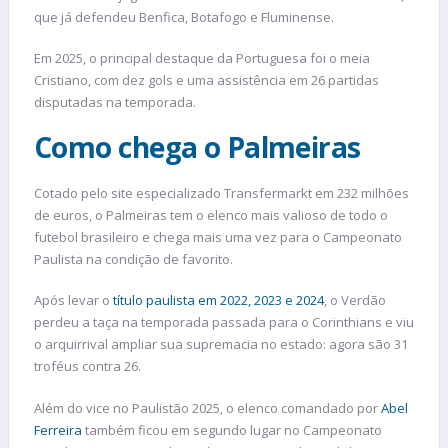
que já defendeu Benfica, Botafogo e Fluminense.
Em 2025, o principal destaque da Portuguesa foi o meia
Cristiano, com dez gols e uma assistência em 26 partidas
disputadas na temporada.
Como chega o Palmeiras
Cotado pelo site especializado Transfermarkt em 232 milhões
de euros, o Palmeiras tem o elenco mais valioso de todo o
futebol brasileiro e chega mais uma vez para o Campeonato
Paulista na condição de favorito.
Após levar o
título paulista em 2022, 2023 e 2024
, o Verdão
perdeu a taça na temporada passada para o Corinthians e viu
o arquirrival ampliar sua supremacia no estado: agora são 31
troféus contra 26.
Além do vice no Paulistão 2025, o elenco comandado por
Abel
Ferreira
também ficou em segundo lugar no Campeonato