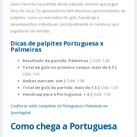
como favorito na partida deste sábado, mesmo que jogue
fora de casa. Os apostadores têm diversas oportunidades de
palpites, como os mercados de gols, handicap e
desempenhos individuais, principalmente os relativos aos
jogadores do Verdão.
Dicas de palpites Portuguesa x
Palmeiras
Resultado da partida: Palmeiras
| Odd: 1.66
Total de gols no primeiro tempo: mais de 0.5 |
Odd: 1.41
Ambas marcam: sim |
Odd: 1.98
Total de gols da partida: mais de 1.5 |
Odd: 1.33
Handicap para a Portuguesa: + 2 |
Odd: 1.39
Confira as odds completas de Portuguesa x Palmeiras na
Sportingbet.
Como chega a Portuguesa