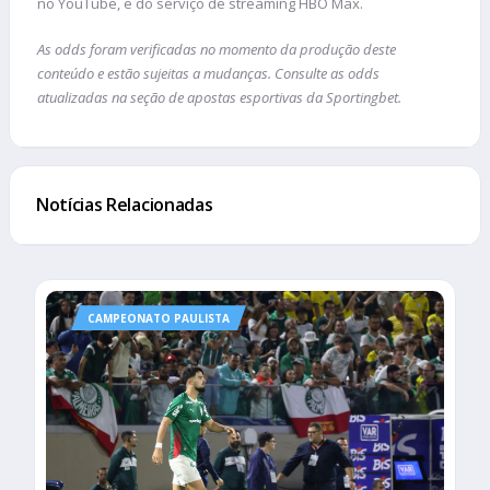
no YouTube, e do serviço de streaming HBO Max.
As odds foram verificadas no momento da produção deste
conteúdo e estão sujeitas a mudanças. Consulte as odds
atualizadas na seção de apostas esportivas da Sportingbet.
Notícias Relacionadas
CAMPEONATO PAULISTA