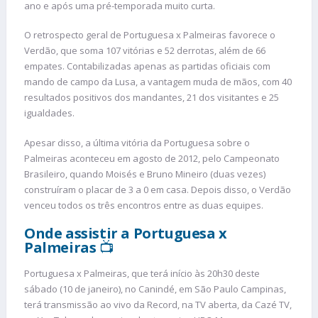
ano e após uma pré-temporada muito curta.
O retrospecto geral de Portuguesa x Palmeiras favorece o
Verdão, que soma 107 vitórias e 52 derrotas, além de 66
empates. Contabilizadas apenas as partidas oficiais com
mando de campo da Lusa, a vantagem muda de mãos, com 40
resultados positivos dos mandantes, 21 dos visitantes e 25
igualdades.
Apesar disso, a última vitória da Portuguesa sobre o
Palmeiras aconteceu em agosto de 2012, pelo Campeonato
Brasileiro, quando Moisés e Bruno Mineiro (duas vezes)
construíram o placar de 3 a 0 em casa. Depois disso, o Verdão
venceu todos os três encontros entre as duas equipes.
Onde assistir a Portuguesa x
Palmeiras
📺
Portuguesa x Palmeiras, que terá início às 20h30 deste
sábado (10 de janeiro), no Canindé, em São Paulo Campinas,
terá transmissão ao vivo da Record, na TV aberta, da Cazé TV,