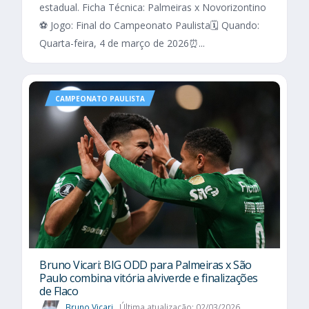
estadual. Ficha Técnica: Palmeiras x Novorizontino
⚽ Jogo: Final do Campeonato Paulista🗓️ Quando:
Quarta-feira, 4 de março de 2026⏰...
CAMPEONATO PAULISTA
Bruno Vicari: BIG ODD para Palmeiras x São
Paulo combina vitória alviverde e finalizações
de Flaco
Bruno Vicari
Última atualização: 02/03/2026