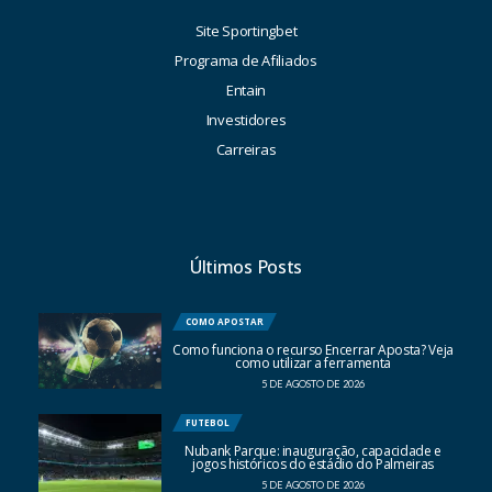
Site Sportingbet
Programa de Afiliados
Entain
Investidores
Carreiras
Últimos Posts
COMO APOSTAR
Como funciona o recurso Encerrar Aposta? Veja
como utilizar a ferramenta
5 DE AGOSTO DE 2026
FUTEBOL
Nubank Parque: inauguração, capacidade e
jogos históricos do estádio do Palmeiras
5 DE AGOSTO DE 2026