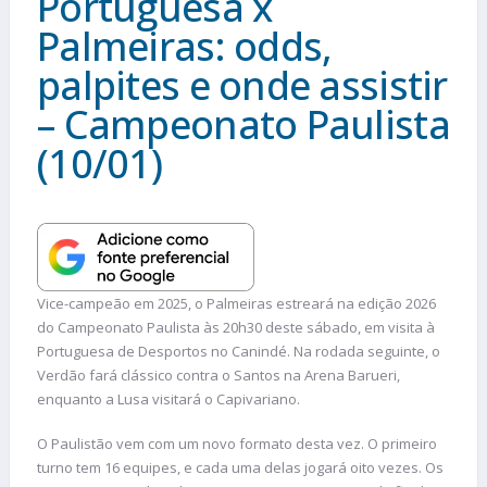
Portuguesa x
Palmeiras: odds,
palpites e onde assistir
– Campeonato Paulista
(10/01)
Vice-campeão em 2025, o Palmeiras estreará na edição 2026
do Campeonato Paulista às 20h30 deste sábado, em visita à
Portuguesa de Desportos no Canindé. Na rodada seguinte, o
Verdão fará clássico contra o Santos na Arena Barueri,
enquanto a Lusa visitará o Capivariano.
O Paulistão vem com um novo formato desta vez. O primeiro
turno tem 16 equipes, e cada uma delas jogará oito vezes. Os