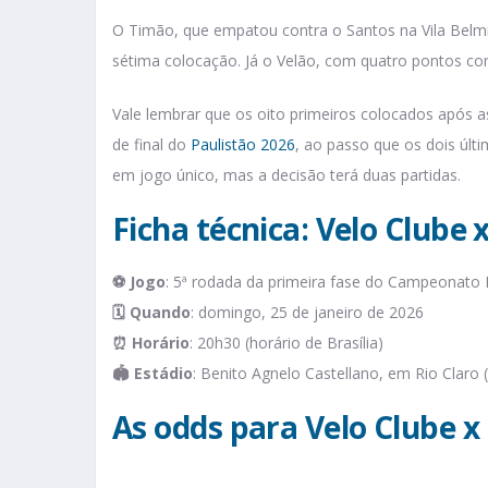
O Timão, que empatou contra o Santos na Vila Belmi
sétima colocação. Já o Velão, com quatro pontos co
Vale lembrar que os oito primeiros colocados após a
de final do
Paulistão 2026
, ao passo que os dois últ
em jogo único, mas a decisão terá duas partidas.
Ficha técnica: Velo Clube 
⚽
Jogo
: 5ª rodada da primeira fase do Campeonato 
🗓️
Quando
: domingo, 25 de janeiro de 2026
⏰
Horário
: 20h30 (horário de Brasília)
🏟️
Estádio
: Benito Agnelo Castellano, em Rio Claro 
As odds para Velo Clube x