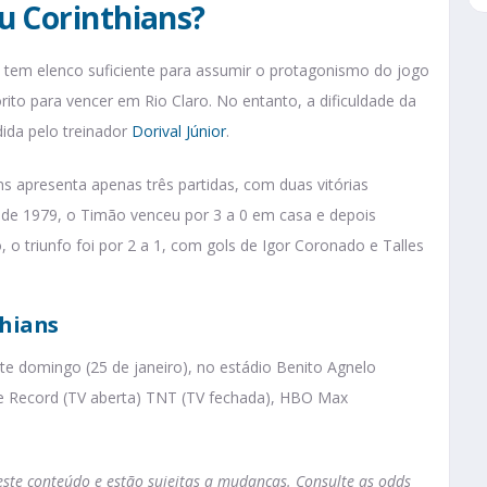
u Corinthians?
 tem elenco suficiente para assumir o protagonismo do jogo
ito para vencer em Rio Claro. No entanto, a dificuldade da
dida pelo treinador
Dorival Júnior
.
ns apresenta apenas três partidas, com duas vitórias
 de 1979, o Timão venceu por 3 a 0 em casa e depois
 o triunfo foi por 2 a 1, com gols de Igor Coronado e Talles
thians
este domingo (25 de janeiro), no estádio Benito Agnelo
 de Record (TV aberta) TNT (TV fechada), HBO Max
te conteúdo e estão sujeitas a mudanças. Consulte as odds