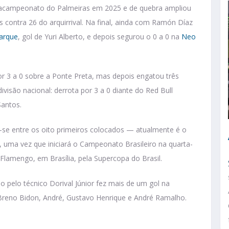
etracampeonato do Palmeiras em 2025 e de quebra ampliou
 contra 26 do arquirrival. Na final, ainda com Ramón Díaz
Parque
, gol de Yuri Alberto, e depois segurou o 0 a 0 na
Neo
r 3 a 0 sobre a Ponte Preta, mas depois engatou três
ivisão nacional: derrota por 3 a 0 diante do Red Bull
Santos.
se entre os oito primeiros colocados — atualmente é o
uma vez que iniciará o Campeonato Brasileiro na quarta-
o Flamengo, em Brasília, pela Supercopa do Brasil.
pelo técnico Dorival Júnior fez mais de um gol na
Breno Bidon, André, Gustavo Henrique e André Ramalho.