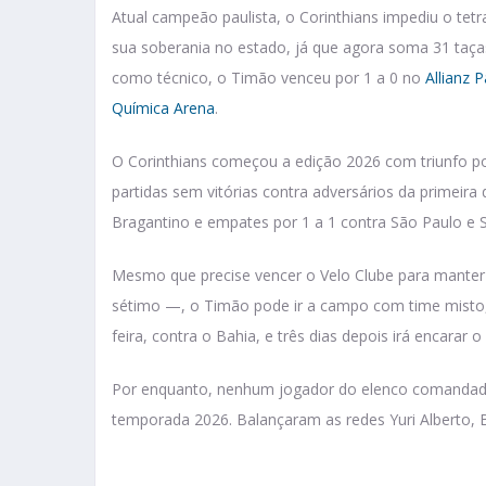
Atual campeão paulista, o Corinthians impediu o t
sua soberania no estado, já que agora soma 31 taças
como técnico, o Timão venceu por 1 a 0 no
Allianz 
Química Arena
.
O Corinthians começou a edição 2026 com triunfo po
partidas sem vitórias contra adversários da primeira d
Bragantino e empates por 1 a 1 contra São Paulo e 
Mesmo que precise vencer o Velo Clube para manter-
sétimo —, o Timão pode ir a campo com time misto, 
feira, contra o Bahia, e três dias depois irá encarar 
Por enquanto, nenhum jogador do elenco comandado 
temporada 2026. Balançaram as redes Yuri Alberto, 