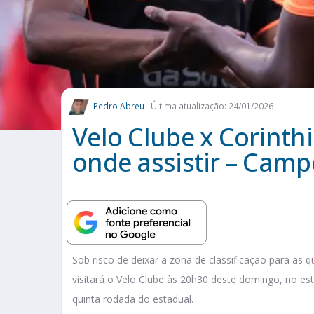
Pedro Abreu
Última atualização: 24/01/2026
Velo Clube x Corinthi
onde assistir – Camp
Sob risco de deixar a zona de classificação para as q
visitará o Velo Clube às 20h30 deste domingo, no est
quinta rodada do estadual.