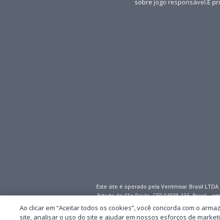
sobre
jogo responsável
.É p
Este site é operado pela Ventmear Brasil LTDA (
Estado de São Paulo, CEP 04538-133, Brasil - e
Ao clicar em “Aceitar todos os cookies”, você concorda com o arm
site, analisar o uso do site e ajudar em nossos esforços de marketi