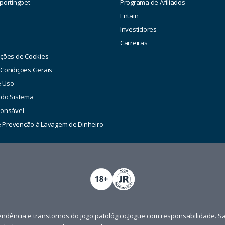
portingbet
Programa de Afiliados
Entain
Investidores
a
Carreiras
ações de Cookies
 Condições Gerais
e Uso
 do Sistema
ponsável
de Prevenção à Lavagem de Dinheiro
ndência e transtornos do jogo patológico.Jogue com responsabilidade. S