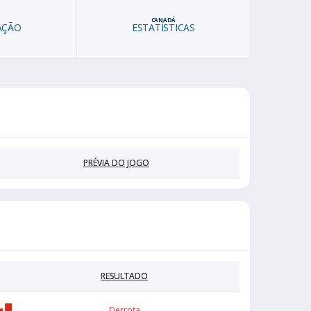
CANADÁ
AÇÃO
ESTATÍSTICAS
PRÉVIA DO JOGO
RESULTADO
Derrota