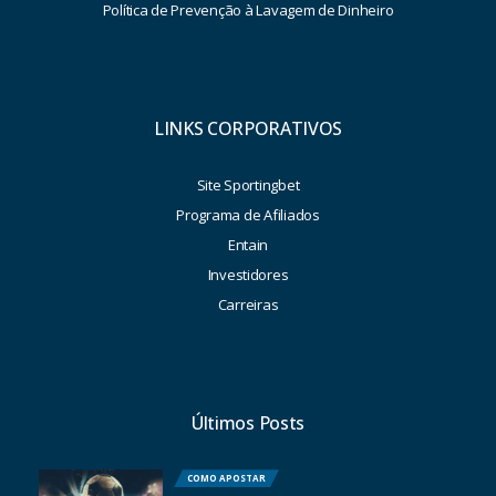
Política de Prevenção à Lavagem de Dinheiro
LINKS CORPORATIVOS
Site Sportingbet
Programa de Afiliados
Entain
Investidores
Carreiras
Últimos Posts
COMO APOSTAR