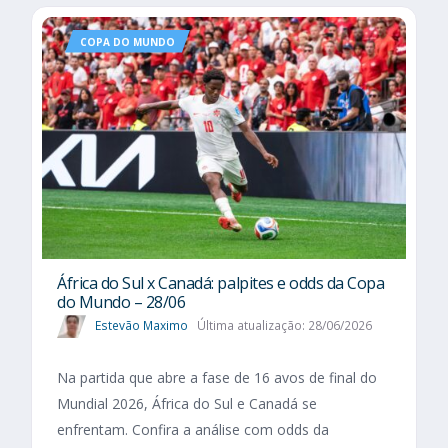
COPA DO MUNDO
África do Sul x Canadá: palpites e odds da Copa
do Mundo – 28/06
Estevão Maximo
Última atualização: 28/06/2026
Na partida que abre a fase de 16 avos de final do
Mundial 2026, África do Sul e Canadá se
enfrentam. Confira a análise com odds da