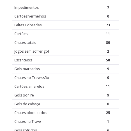
Maxime
Impedimentos
7
Entrou durante o jogo
5
Shaffelburg
Cartões vermelhos
0
Jacob
Faltas Cobradas
73
Faltas Cometidas
8
Laryea
Richmond
Cartões
11
Chutes totais
80
Chutes no gol
8
David
Jonathan
Jogos sem sofrer gol
2
Foi substituído
5
Escanteios
50
Buchanan
Tajon
Gols marcados
9
Gols de pênalti
0
Crepeau
Chutes no Travessão
0
Maxime
Cartões amarelos
11
Pênaltis desperdiçados
0
Crepeau
Maxime
Gols por Pé
9
Gols de cabeça
0
Chutes para fora
3
Cornelius
Derek
Chutes bloqueados
25
Cartões
0
Chutes na Trave
1
Crepeau
Maxime
Gols sofridos
6