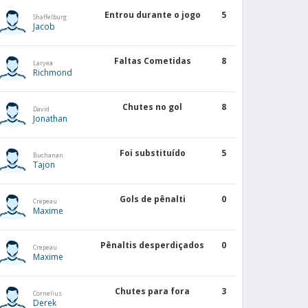
Entrou durante o jogo
5
Shaffelburg
Jacob
Faltas Cometidas
8
Laryea
Richmond
Chutes no gol
8
David
Jonathan
Foi substituído
5
Buchanan
Tajon
Gols de pênalti
0
Crepeau
Maxime
Pênaltis desperdiçados
0
Crepeau
Maxime
Chutes para fora
3
Cornelius
Derek