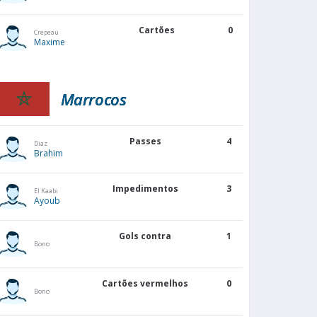
Cartões
0
Crepeau
Maxime
Marrocos
Passes
4
Diaz
Brahim
Impedimentos
3
El Kaabi
Ayoub
Gols contra
1
Bono
Cartões vermelhos
0
Bono