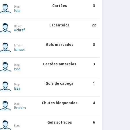
Cartões
3
Diop
Issa
Escanteios
22
Hakimi
Achraf
Gols marcados
3
Saibari
Ismael
Cartões amarelos
3
Diop
Issa
Gols de cabeça
1
Diop
Issa
Chutes bloqueados
4
Diaz
Brahim
Gols sofridos
6
Bono