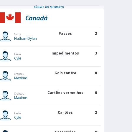
LÍDERES DO MOMENTO
Canadá
Passes
2
Saliba
Nathan-Dylan
Impedimentos
3
Larin
Cyle
Gols contra
0
Crepeau
Maxime
Cartões vermelhos
0
Crepeau
Maxime
Cartões
2
Larin
Cyle