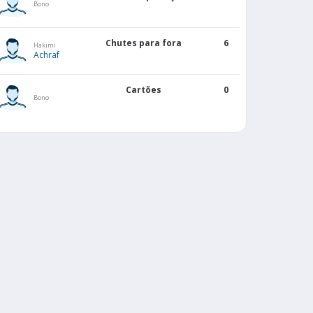
Bono
Chutes para fora
6
Hakimi
Achraf
Cartões
0
Bono