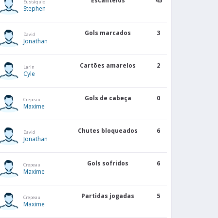
Escanteios
45
Eustáquio
Stephen
Gols marcados
3
David
Jonathan
Cartões amarelos
2
Larin
Cyle
Gols de cabeça
0
Crepeau
Maxime
Chutes bloqueados
6
David
Jonathan
Gols sofridos
6
Crepeau
Maxime
Partidas jogadas
5
Crepeau
Maxime