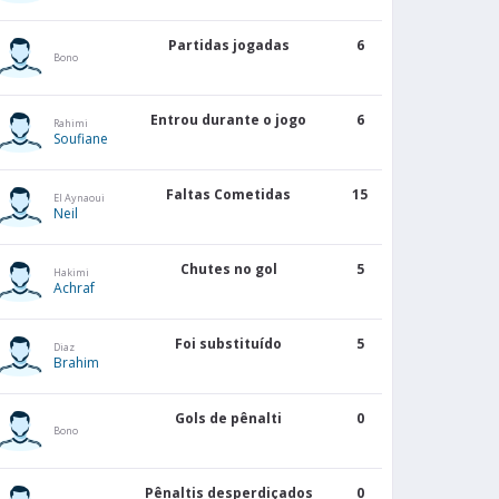
Partidas jogadas
6
Bono
Entrou durante o jogo
6
Rahimi
Soufiane
Faltas Cometidas
15
El Aynaoui
Neil
Chutes no gol
5
Hakimi
Achraf
Foi substituído
5
Diaz
Brahim
Gols de pênalti
0
Bono
Pênaltis desperdiçados
0