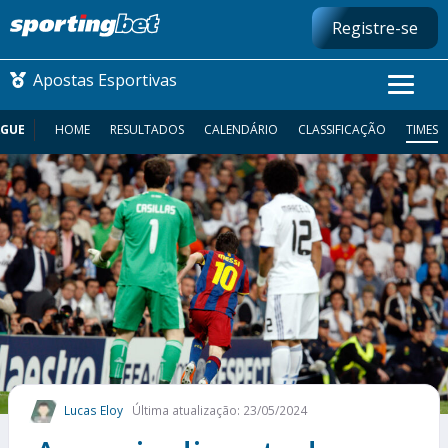
Registre-se
Apostas Esportivas
AGUE
HOME
RESULTADOS
CALENDÁRIO
CLASSIFICAÇÃO
TIMES
CONMEBOL LIBERTADORES
FUTEBOL NACIONAL
FUTEBOL INTERNACIONAL
COMO APOSTAR
MAIS ESPORTES
Lucas Eloy
Última atualização: 23/05/2024