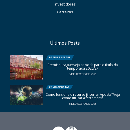
Investidores
Carreiras
Últimos Posts
PREMIER LEAGUE
Premier League: veja as odds para o título da
temporada 2026/27
6 DE AGOSTO DE 2026
COMO APOSTAR
Como funciona o recurso Encerrar Aposta? Veja
como utilizar a ferramenta
5 DE AGOSTO DE 2026