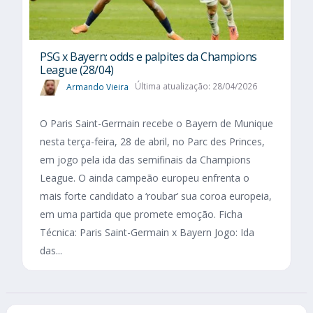
PSG x Bayern: odds e palpites da Champions
League (28/04)
Armando Vieira
Última atualização: 28/04/2026
O Paris Saint-Germain recebe o Bayern de Munique
nesta terça-feira, 28 de abril, no Parc des Princes,
em jogo pela ida das semifinais da Champions
League. O ainda campeão europeu enfrenta o
mais forte candidato a ‘roubar’ sua coroa europeia,
em uma partida que promete emoção. Ficha
Técnica: Paris Saint-Germain x Bayern Jogo: Ida
das...