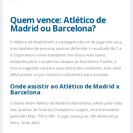
Quem vence: Atlético de
Madrid ou Barcelona?
O Atlético de Madrid tem a vantagem não só de jogar em casa,
mas também de precisar apenas defender o resultado de 2 a
0. Esperamos o time mandante com bloco mais baixo,
tentando parar o poderoso ataque do Barcelona. Porém, a
nossa sugestão vai para uma vitória dos visitantes, mas será
difícil prever se por números suficientes para a virada.
Onde assistir ao Atlético de Madrid x
Barcelona
O duelo entre Atlético de Madrid e Barcelona, válido pela volta
das quartas de final da Champions League, será transmitido
pela HBO Max, TNT e SBT. O jogo começa às 16h desta terça-
feira, 14 de abril.