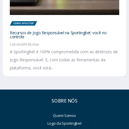
COMO APOSTAR
Recursos de Jogo Responsável na Sportingbet: você no
controle
5 DE AGOSTO DE 2026
A Sportingbet é 100% comprometida com as diretrizes de
Jogo Responsável. E, com todas as ferramentas da
plataforma, você está...
SOBRE NÓS
Quem Somos
Logo da Sportingbet