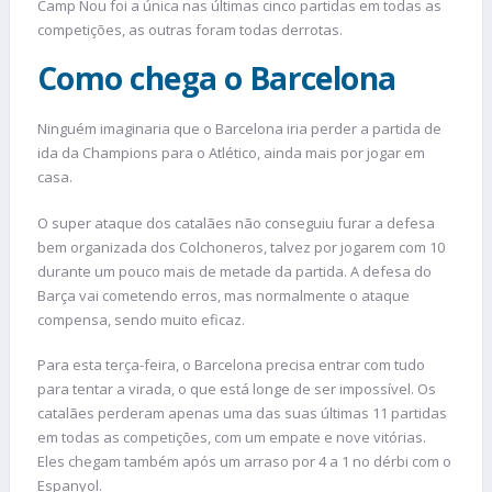
Camp Nou foi a única nas últimas cinco partidas em todas as
competições, as outras foram todas derrotas.
Como chega o Barcelona
Ninguém imaginaria que o Barcelona iria perder a partida de
ida da Champions para o Atlético, ainda mais por jogar em
casa.
O super ataque dos catalães não conseguiu furar a defesa
bem organizada dos Colchoneros, talvez por jogarem com 10
durante um pouco mais de metade da partida. A defesa do
Barça vai cometendo erros, mas normalmente o ataque
compensa, sendo muito eficaz.
Para esta terça-feira, o Barcelona precisa entrar com tudo
para tentar a virada, o que está longe de ser impossível. Os
catalães perderam apenas uma das suas últimas 11 partidas
em todas as competições, com um empate e nove vitórias.
Eles chegam também após um arraso por 4 a 1 no dérbi com o
Espanyol.