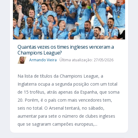
Quantas vezes os times ingleses venceram a
Champions League?
Armando Vieira
Última atualização: 27/05/2026
Na lista de títulos da Champions League, a
Inglaterra ocupa a segunda posição com um total
de 15 troféus, atrás apenas da Espanha, que soma
20. Porém, é o país com mais vencedores tem,
seis no total. O Arsenal tentará, no sábado,
aumentar para sete o número de clubes ingleses
que se sagraram campeões europeus,...