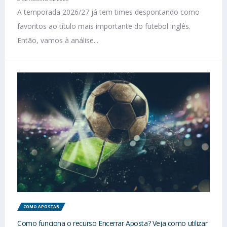
A temporada 2026/27 já tem times despontando como
favoritos ao título mais importante do futebol inglês.
Então, vamos à análise...
COMO APOSTAR
Como funciona o recurso Encerrar Aposta? Veja como utilizar