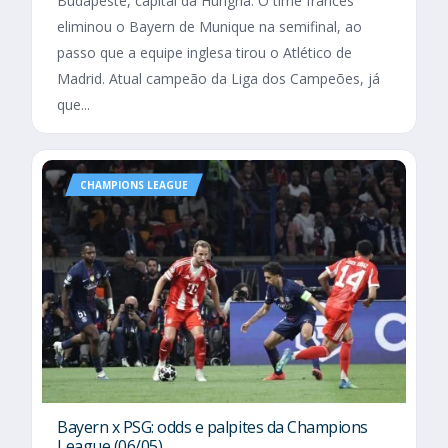
Budapeste, capital da Hungria. O time francês
eliminou o Bayern de Munique na semifinal, ao
passo que a equipe inglesa tirou o Atlético de
Madrid. Atual campeão da Liga dos Campeões, já
que...
CHAMPIONS LEAGUE
Bayern x PSG: odds e palpites da Champions
League (06/05)