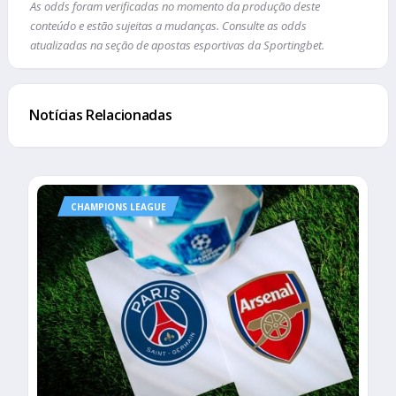
As odds foram verificadas no momento da produção deste
conteúdo e estão sujeitas a mudanças. Consulte as odds
atualizadas na seção de apostas esportivas da Sportingbet.
Notícias Relacionadas
CHAMPIONS LEAGUE