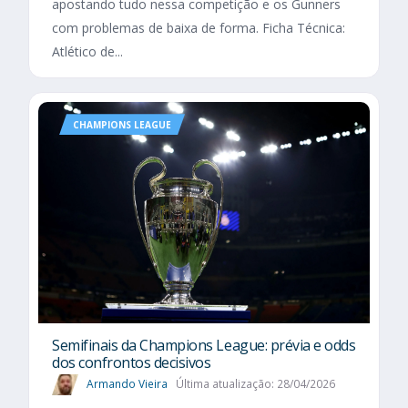
apostando tudo nessa competição e os Gunners
com problemas de baixa de forma. Ficha Técnica:
Atlético de...
CHAMPIONS LEAGUE
Semifinais da Champions League: prévia e odds
dos confrontos decisivos
Armando Vieira
Última atualização: 28/04/2026