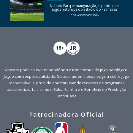
Nubank Parque: inauguração, capacidade e
jogos históricos do estádio do Palmeiras
5 DE AGOSTO DE 2026
Apostar pode causar dependência e transtornos do jogo patológico.
Jogue com responsabilidade. Saiba mais em nossa página sobre
jogo
responsável
. É proibido apostar usando recursos de programas
assistenciais, tais como o Bolsa Família e o Benefício de Prestação
Continuada.
Patrocinadora Oficial