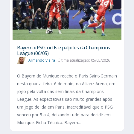
Bayern x PSG: odds e palpites da Champions
League (06/05)
Armando Vieira
Última atualização: 05/05/2026
O Bayern de Munique recebe o Paris Saint-Germain
nesta quarta-feira, 6 de maio, na Allianz Arena, em
jogo pela volta das semifinais da Champions
League. As expectativas são muito grandes após
um jogo de ida em Paris, inacreditável que o PSG
venceu por 5 a 4, deixando tudo para decidir em
Munique. Ficha Técnica: Bayern...