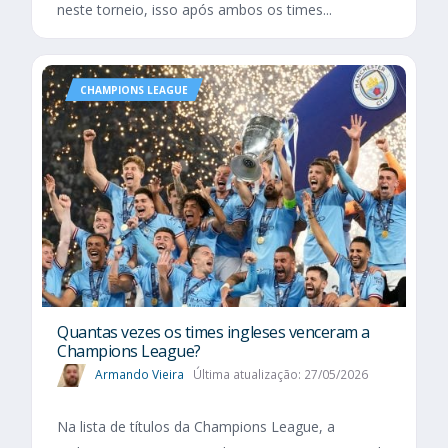
neste torneio, isso após ambos os times...
CHAMPIONS LEAGUE
Quantas vezes os times ingleses venceram a
Champions League?
Armando Vieira
Última atualização: 27/05/2026
Na lista de títulos da Champions League, a