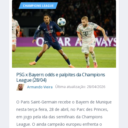
CHAMPIONS LEAGUE
PSG x Bayern: odds e palpites da Champions
League (28/04)
Armando Vieira
Última atualização: 28/04/2026
O Paris Saint-Germain recebe o Bayern de Munique
nesta terça-feira, 28 de abril, no Parc des Princes,
em jogo pela ida das semifinais da Champions
League. O ainda campeão europeu enfrenta o