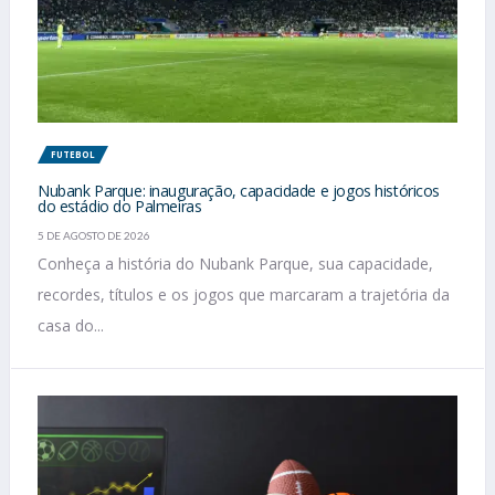
FUTEBOL
Nubank Parque: inauguração, capacidade e jogos históricos
do estádio do Palmeiras
5 DE AGOSTO DE 2026
Conheça a história do Nubank Parque, sua capacidade,
recordes, títulos e os jogos que marcaram a trajetória da
casa do...