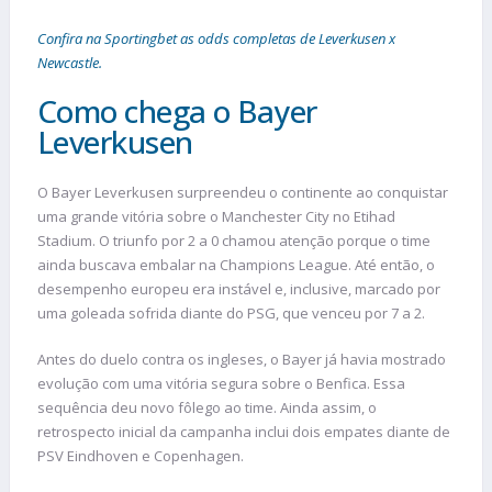
Confira na Sportingbet as odds completas de Leverkusen x
Newcastle.
Como chega o Bayer
Leverkusen
O Bayer Leverkusen surpreendeu o continente ao conquistar
uma grande vitória sobre o Manchester City no Etihad
Stadium. O triunfo por 2 a 0 chamou atenção porque o time
ainda buscava embalar na Champions League. Até então, o
desempenho europeu era instável e, inclusive, marcado por
uma goleada sofrida diante do PSG, que venceu por 7 a 2.
Antes do duelo contra os ingleses, o Bayer já havia mostrado
evolução com uma vitória segura sobre o Benfica. Essa
sequência deu novo fôlego ao time. Ainda assim, o
retrospecto inicial da campanha inclui dois empates diante de
PSV Eindhoven e Copenhagen.