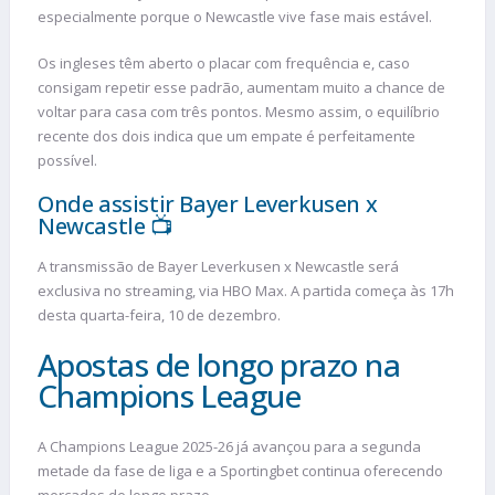
especialmente porque o Newcastle vive fase mais estável.
Os ingleses têm aberto o placar com frequência e, caso
consigam repetir esse padrão, aumentam muito a chance de
voltar para casa com três pontos. Mesmo assim, o equilíbrio
recente dos dois indica que um empate é perfeitamente
possível.
Onde assistir Bayer Leverkusen x
Newcastle 📺
A transmissão de Bayer Leverkusen x Newcastle será
exclusiva no streaming, via HBO Max. A partida começa às 17h
desta quarta-feira, 10 de dezembro.
Apostas de longo prazo na
Champions League
A Champions League 2025-26 já avançou para a segunda
metade da fase de liga e a Sportingbet continua oferecendo
mercados de longo prazo.