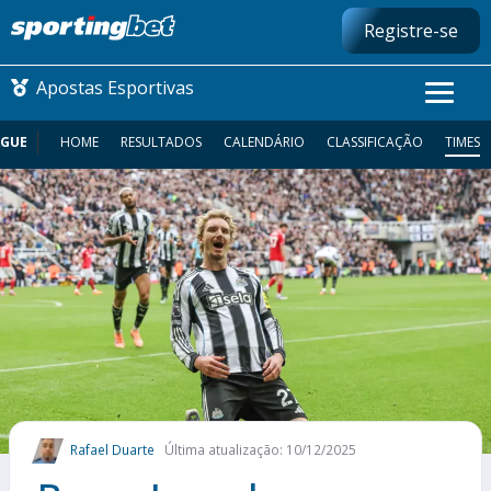
Registre-se
Apostas Esportivas
AGUE
HOME
RESULTADOS
CALENDÁRIO
CLASSIFICAÇÃO
TIMES
CONMEBOL LIBERTADORES
FUTEBOL NACIONAL
FUTEBOL INTERNACIONAL
COMO APOSTAR
MAIS ESPORTES
Rafael Duarte
Última atualização: 10/12/2025