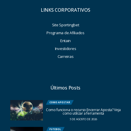
LINKS CORPORATIVOS
Site Sportingbet
Programa de Afiliados
Entain
Investidores
Carreiras
Últimos Posts
COMO APOSTAR
Como funciona o recurso Encerrar Aposta? Veja
como utilizar a ferramenta
5 DE AGOSTO DE 2026
FUTEBOL