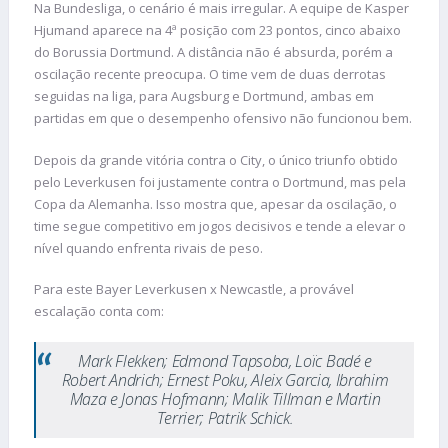
Na Bundesliga, o cenário é mais irregular. A equipe de Kasper
Hjumand aparece na 4ª posição com 23 pontos, cinco abaixo
do Borussia Dortmund. A distância não é absurda, porém a
oscilação recente preocupa. O time vem de duas derrotas
seguidas na liga, para Augsburg e Dortmund, ambas em
partidas em que o desempenho ofensivo não funcionou bem.
Depois da grande vitória contra o City, o único triunfo obtido
pelo Leverkusen foi justamente contra o Dortmund, mas pela
Copa da Alemanha. Isso mostra que, apesar da oscilação, o
time segue competitivo em jogos decisivos e tende a elevar o
nível quando enfrenta rivais de peso.
Para este Bayer Leverkusen x Newcastle, a provável
escalação conta com:
Mark Flekken; Edmond Tapsoba, Loïc Badé e
Robert Andrich; Ernest Poku, Aleix Garcia, Ibrahim
Maza e Jonas Hofmann; Malik Tillman e Martin
Terrier; Patrik Schick.