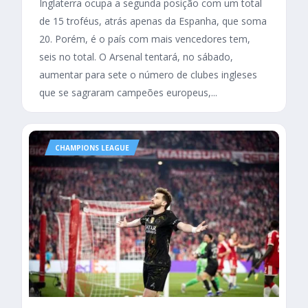
Inglaterra ocupa a segunda posição com um total
de 15 troféus, atrás apenas da Espanha, que soma
20. Porém, é o país com mais vencedores tem,
seis no total. O Arsenal tentará, no sábado,
aumentar para sete o número de clubes ingleses
que se sagraram campeões europeus,...
CHAMPIONS LEAGUE