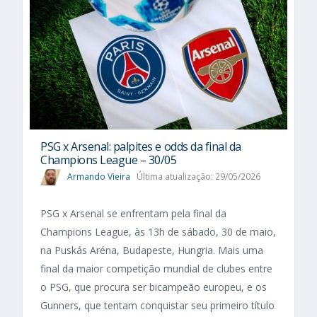
PSG x Arsenal: palpites e odds da final da
Champions League – 30/05
Armando Vieira
Última atualização: 29/05/2026
PSG x Arsenal se enfrentam pela final da
Champions League, às 13h de sábado, 30 de maio,
na Puskás Aréna, Budapeste, Hungria. Mais uma
final da maior competição mundial de clubes entre
o PSG, que procura ser bicampeão europeu, e os
Gunners, que tentam conquistar seu primeiro título