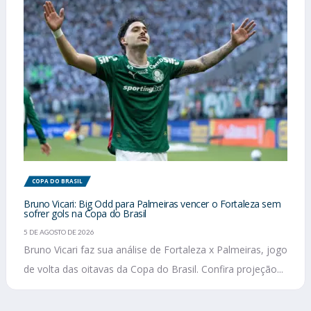
COPA DO BRASIL
Bruno Vicari: Big Odd para Palmeiras vencer o Fortaleza sem
sofrer gols na Copa do Brasil
5 DE AGOSTO DE 2026
Bruno Vicari faz sua análise de Fortaleza x Palmeiras, jogo
de volta das oitavas da Copa do Brasil. Confira projeção...