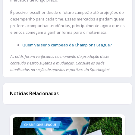
É possível escolher desde o futuro campeão até projeções de
desempenho para cada time. Esses mercados agradam quem
prefere acompanhar tendências, principalmente agora que os
elencos começam a ganhar forma para o mata-mata.
Quem vai ser o campeão da Champions League?
As odds foram verificadas no momento da produção deste
conteúdo e estão sujeitas a mudanças. Consulte as odds
atualizadas na seção de apostas esportivas da Sportingbet.
Notícias Relacionadas
CHAMPIONS LEAGUE