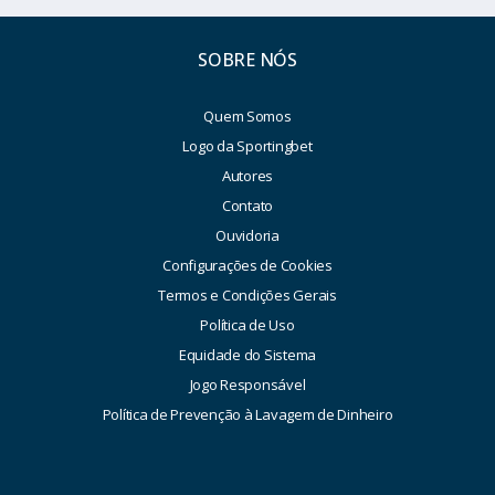
SOBRE NÓS
Quem Somos
Logo da Sportingbet
Autores
Contato
Ouvidoria
Configurações de Cookies
Termos e Condições Gerais
Política de Uso
Equidade do Sistema
Jogo Responsável
Política de Prevenção à Lavagem de Dinheiro