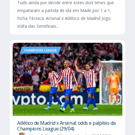
Tudo ainda por decidir entre estes dois times que
empataram a partida de ida em Madri por 1 a 1.
Ficha Técnica: Arsenal x Atlético de Madrid Jogo:
Volta das Semifinais...
CHAMPIONS LEAGUE
Atlético de Madrid x Arsenal: odds e palpites da
Champions League (29/04)