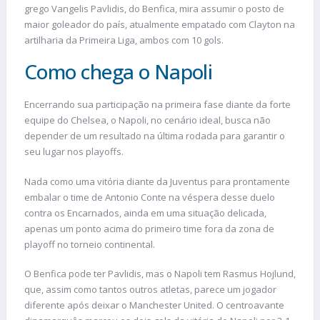
grego Vangelis Pavlidis, do Benfica, mira assumir o posto de
maior goleador do país, atualmente empatado com Clayton na
artilharia da Primeira Liga, ambos com 10 gols.
Como chega o Napoli
Encerrando sua participação na primeira fase diante da forte
equipe do Chelsea, o Napoli, no cenário ideal, busca não
depender de um resultado na última rodada para garantir o
seu lugar nos playoffs.
Nada como uma vitória diante da Juventus para prontamente
embalar o time de Antonio Conte na véspera desse duelo
contra os Encarnados, ainda em uma situação delicada,
apenas um ponto acima do primeiro time fora da zona de
playoff no torneio continental.
O Benfica pode ter Pavlidis, mas o Napoli tem Rasmus Hojlund,
que, assim como tantos outros atletas, parece um jogador
diferente após deixar o Manchester United. O centroavante