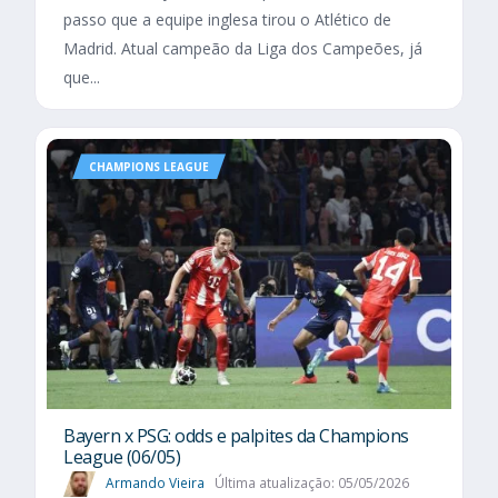
passo que a equipe inglesa tirou o Atlético de
Madrid. Atual campeão da Liga dos Campeões, já
que...
CHAMPIONS LEAGUE
Bayern x PSG: odds e palpites da Champions
League (06/05)
Armando Vieira
Última atualização: 05/05/2026