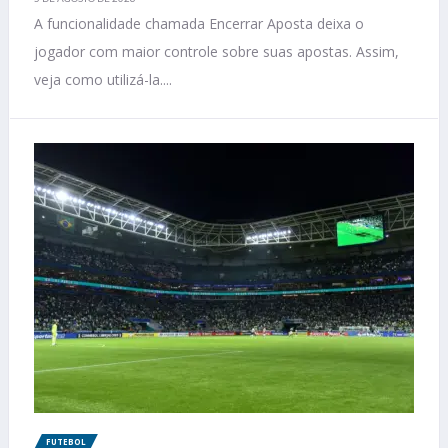
A funcionalidade chamada Encerrar Aposta deixa o
jogador com maior controle sobre suas apostas. Assim,
veja como utilizá-la....
FUTEBOL