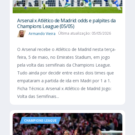
Arsenal x Atlético de Madrid: odds e palpites da
Champions League (05/05)
Armando Vieira
Última atualização: 05/05/2026
O Arsenal recebe o Atlético de Madrid nesta terça-
feira, 5 de maio, no Emirates Stadium, em jogo
pela volta das semifinais da Champions League.
Tudo ainda por decidir entre estes dois times que
empataram a partida de ida em Madri por 1 a 1.
Ficha Técnica: Arsenal x Atlético de Madrid Jogo:
Volta das Semifinais...
CHAMPIONS LEAGUE