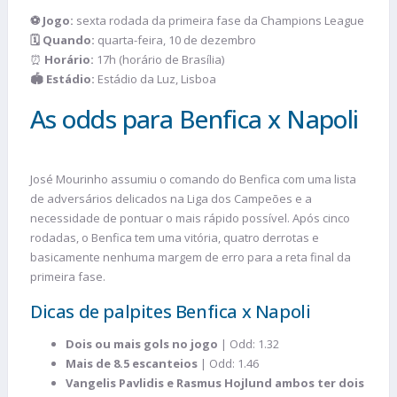
⚽ Jogo:
sexta rodada da primeira fase da Champions League
🗓️ Quando:
quarta-feira, 10 de dezembro
⏰
Horário:
17h (horário de Brasília)
🏟️ Estádio:
Estádio da Luz, Lisboa
As odds para Benfica x Napoli
José Mourinho assumiu o comando do Benfica com uma lista
de adversários delicados na Liga dos Campeões e a
necessidade de pontuar o mais rápido possível. Após cinco
rodadas, o Benfica tem uma vitória, quatro derrotas e
basicamente nenhuma margem de erro para a reta final da
primeira fase.
Dicas de palpites Benfica x Napoli
Dois ou mais gols no jogo
| Odd: 1.32
Mais de 8.5 escanteios
| Odd: 1.46
Vangelis Pavlidis e Rasmus Hojlund ambos ter dois