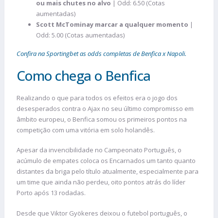
ou mais chutes no alvo
| Odd: 6.50 (Cotas
aumentadas)
Scott McTominay marcar a qualquer momento
|
Odd: 5.00 (Cotas aumentadas)
Confira na Sportingbet as odds completas de Benfica x Napoli.
Como chega o Benfica
Realizando o que para todos os efeitos era o jogo dos
desesperados contra o Ajax no seu último compromisso em
âmbito europeu, o Benfica somou os primeiros pontos na
competição com uma vitória em solo holandês.
Apesar da invencibilidade no Campeonato Português, o
acúmulo de empates coloca os Encarnados um tanto quanto
distantes da briga pelo título atualmente, especialmente para
um time que ainda não perdeu, oito pontos atrás do líder
Porto após 13 rodadas.
Desde que Viktor Gyökeres deixou o futebol português, o