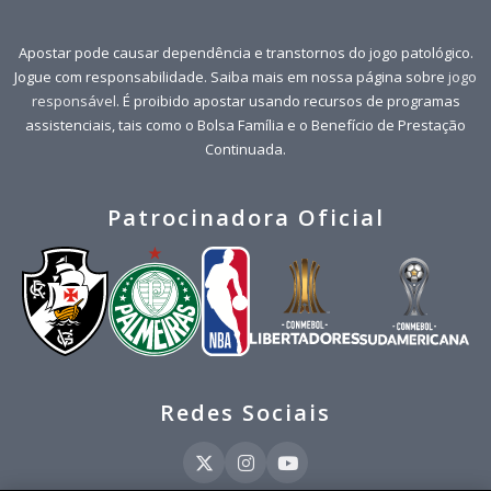
Apostar pode causar dependência e transtornos do jogo patológico.
Jogue com responsabilidade. Saiba mais em nossa página sobre
jogo
responsável
. É proibido apostar usando recursos de programas
assistenciais, tais como o Bolsa Família e o Benefício de Prestação
Continuada.
Patrocinadora Oficial
Redes Sociais