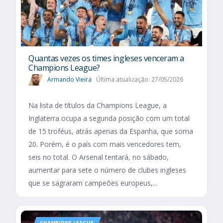
Quantas vezes os times ingleses venceram a
Champions League?
Armando Vieira
Última atualização: 27/05/2026
Na lista de títulos da Champions League, a
Inglaterra ocupa a segunda posição com um total
de 15 troféus, atrás apenas da Espanha, que soma
20. Porém, é o país com mais vencedores tem,
seis no total. O Arsenal tentará, no sábado,
aumentar para sete o número de clubes ingleses
que se sagraram campeões europeus,...
CHAMPIONS LEAGUE