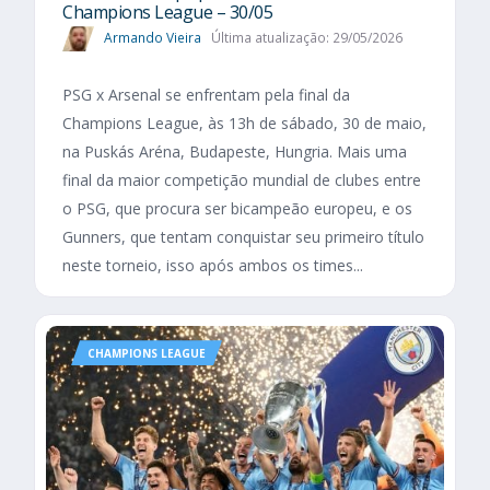
Champions League – 30/05
Armando Vieira
Última atualização: 29/05/2026
PSG x Arsenal se enfrentam pela final da
Champions League, às 13h de sábado, 30 de maio,
na Puskás Aréna, Budapeste, Hungria. Mais uma
final da maior competição mundial de clubes entre
o PSG, que procura ser bicampeão europeu, e os
Gunners, que tentam conquistar seu primeiro título
neste torneio, isso após ambos os times...
CHAMPIONS LEAGUE