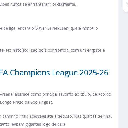
quipes nunca se enfrentaram oficialmente.
 de liga, encara o Bayer Leverkusen, que eliminou o
es. No histórico, são dois confrontos, com um empate e
UEFA Champions League 2025-26
senal aparece como principal favorito ao título, de acordo
Longo Prazo da Sportingbet.
caminho mais acessível até a decisão. Nas quartas de final,
anto, evitam gigantes logo de cara.