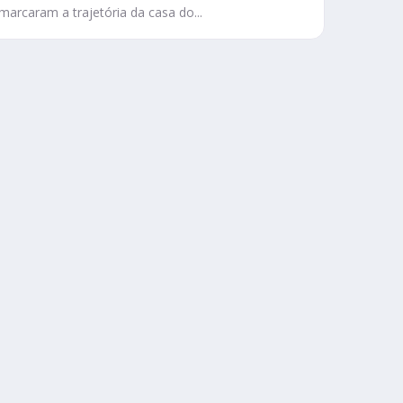
marcaram a trajetória da casa do...