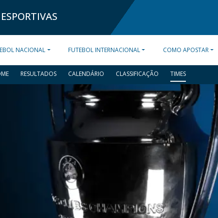
 ESPORTIVAS
EBOL NACIONAL
FUTEBOL INTERNACIONAL
COMO APOSTAR
OME
RESULTADOS
CALENDÁRIO
CLASSIFICAÇÃO
TIMES