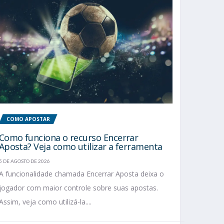
COMO APOSTAR
Como funciona o recurso Encerrar
Aposta? Veja como utilizar a ferramenta
5 DE AGOSTO DE 2026
A funcionalidade chamada Encerrar Aposta deixa o
jogador com maior controle sobre suas apostas.
Assim, veja como utilizá-la....