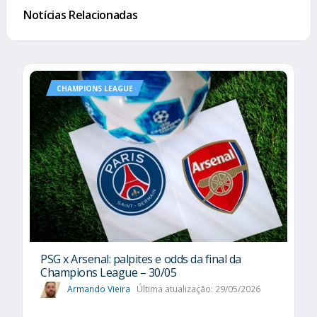
Notícias Relacionadas
CHAMPIONS LEAGUE
PSG x Arsenal: palpites e odds da final da
Champions League – 30/05
Armando Vieira
Última atualização: 29/05/2026