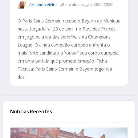
Armando Vieira
Última atualização: 28/04/2026
O Paris Saint-Germain recebe o Bayern de Munique
nesta terça-feira, 28 de abril, no Parc des Princes,
em jogo pela ida das semifinais da Champions
League. O ainda campeão europeu enfrenta o
mais forte candidato a ‘roubar’ sua coroa europeia,
em uma partida que promete emoção. Ficha
Técnica: Paris Saint-Germain x Bayern Jogo: Ida
das...
Notícias Recentes