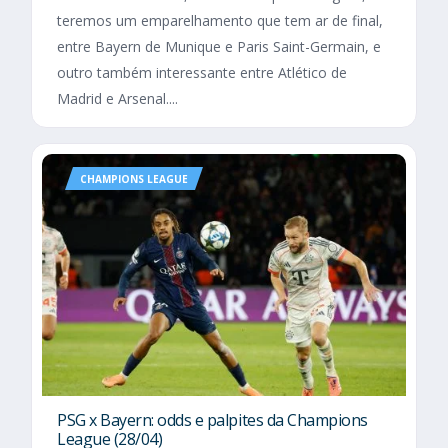
teremos um emparelhamento que tem ar de final,
entre Bayern de Munique e Paris Saint-Germain, e
outro também interessante entre Atlético de
Madrid e Arsenal....
CHAMPIONS LEAGUE
PSG x Bayern: odds e palpites da Champions
League (28/04)