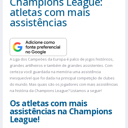
Champions League:
atletas com mais
assistências
A Liga dos Campeões da Europa é palco de jogos históricos,
grandes artilheiros e também de grandes assistentes. Com
certeza você guardada na memória uma assistência
inesquecível que foi dada na principal competição de clubes
do mundo. Mas quais são os jogadores com mais assistências
na história da Champions League? Listamos a seguir!
Os atletas com mais
assistências na Champions
League!