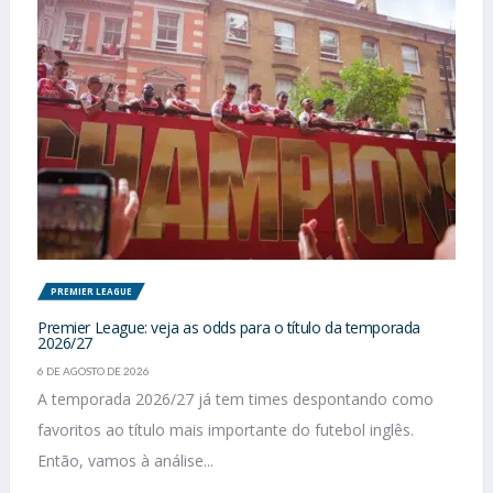
PREMIER LEAGUE
Premier League: veja as odds para o título da temporada
2026/27
6 DE AGOSTO DE 2026
A temporada 2026/27 já tem times despontando como
favoritos ao título mais importante do futebol inglês.
Então, vamos à análise...