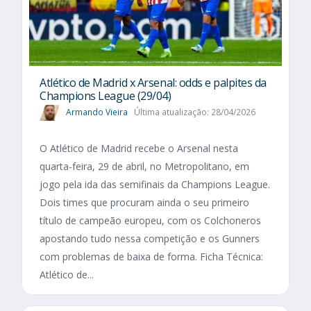
Atlético de Madrid x Arsenal: odds e palpites da
Champions League (29/04)
Armando Vieira
Última atualização: 28/04/2026
O Atlético de Madrid recebe o Arsenal nesta
quarta-feira, 29 de abril, no Metropolitano, em
jogo pela ida das semifinais da Champions League.
Dois times que procuram ainda o seu primeiro
título de campeão europeu, com os Colchoneros
apostando tudo nessa competição e os Gunners
com problemas de baixa de forma. Ficha Técnica:
Atlético de...