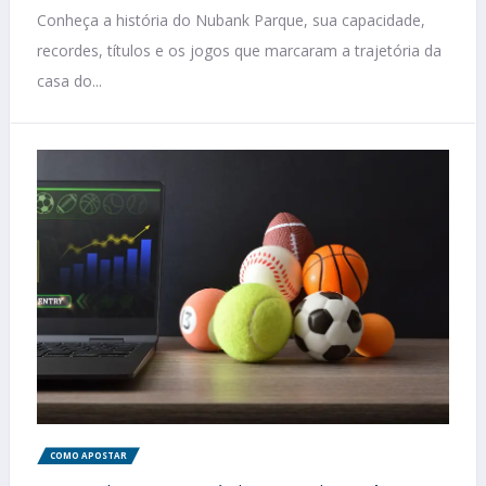
Conheça a história do Nubank Parque, sua capacidade,
recordes, títulos e os jogos que marcaram a trajetória da
casa do...
COMO APOSTAR