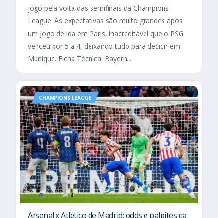
jogo pela volta das semifinais da Champions
League. As expectativas são muito grandes após
um jogo de ida em Paris, inacreditável que o PSG
venceu por 5 a 4, deixando tudo para decidir em
Munique. Ficha Técnica: Bayern...
CHAMPIONS LEAGUE
Arsenal x Atlético de Madrid: odds e palpites da