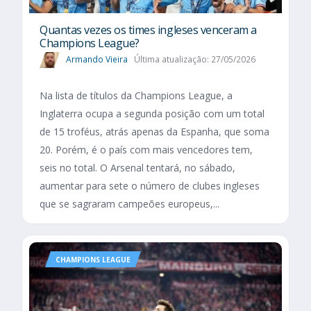
Quantas vezes os times ingleses venceram a
Champions League?
Armando Vieira
Última atualização: 27/05/2026
Na lista de títulos da Champions League, a
Inglaterra ocupa a segunda posição com um total
de 15 troféus, atrás apenas da Espanha, que soma
20. Porém, é o país com mais vencedores tem,
seis no total. O Arsenal tentará, no sábado,
aumentar para sete o número de clubes ingleses
que se sagraram campeões europeus,...
CHAMPIONS LEAGUE