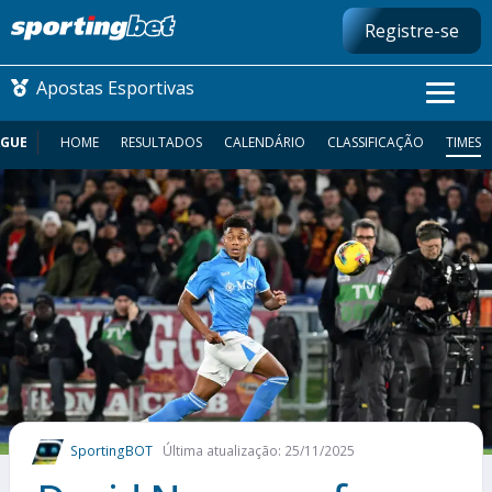
Registre-se
Apostas Esportivas
AGUE
HOME
RESULTADOS
CALENDÁRIO
CLASSIFICAÇÃO
TIMES
CONMEBOL LIBERTADORES
FUTEBOL NACIONAL
FUTEBOL INTERNACIONAL
COMO APOSTAR
MAIS ESPORTES
SportingBOT
Última atualização: 25/11/2025