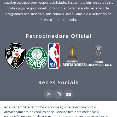
patológico.Jogue com responsabilidade. Saiba mais em nossa página
sobre
jogo responsável
.É proibido apostar usando recursos de
programas assistenciais, tais como o Bolsa Família e o Benefício de
Prestação Continuada.
Patrocinadora Oficial
Redes Sociais
Ao clicar em “Aceitar todos os cookies”, você concorda com o
armazenamento de cookies no seu dispositivo para melhorar a
Este site é operado pela Ventmear Brasil LTDA (CNPJ 52.868.380/0001-84), com
navegação no site, analisar o uso do site e ajudar em nossos esforços
endereço na Avenida Brigadeiro Faria Lima, nº 4.055, 3º andar, Itaim Bibi, no