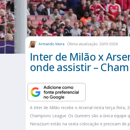
Armando Vieira
Última atualização: 20/01/2026
Inter de Milão x Arse
onde assistir – Cha
A Inter de Milão recebe o Arsenal nesta terça-feira, 
Champions League. Os Gunners são a única equipe qu
Nerazzurri estão na sexta colocação e precisam de 