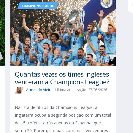
CHAMPIONS LEAGUE
Quantas vezes os times ingleses
a
venceram a Champions League?
Armando Vieira
Última atualização: 27/05/2026
Na lista de títulos da Champions League, a
Inglaterra ocupa a segunda posição com um total
de 15 troféus, atrás apenas da Espanha, que
soma 20. Porém, é o país com mais vencedores
s