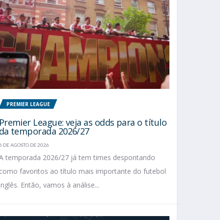
PREMIER LEAGUE
Premier League: veja as odds para o título
da temporada 2026/27
6 DE AGOSTO DE 2026
A temporada 2026/27 já tem times despontando
como favoritos ao título mais importante do futebol
inglês. Então, vamos à análise...