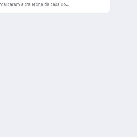
marcaram a trajetória da casa do...