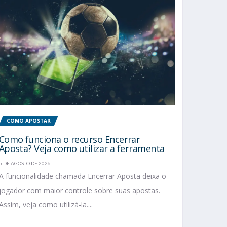
COMO APOSTAR
Como funciona o recurso Encerrar
Aposta? Veja como utilizar a ferramenta
5 DE AGOSTO DE 2026
A funcionalidade chamada Encerrar Aposta deixa o
jogador com maior controle sobre suas apostas.
Assim, veja como utilizá-la....