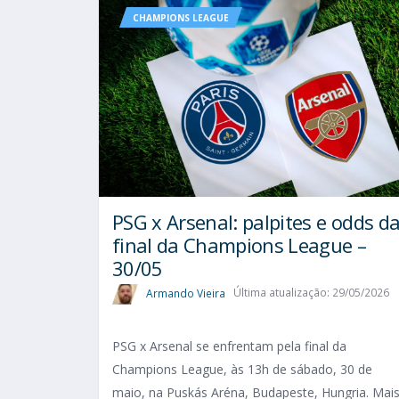
CHAMPIONS LEAGUE
PSG x Arsenal: palpites e odds d
final da Champions League –
30/05
Armando Vieira
Última atualização: 29/05/2026
PSG x Arsenal se enfrentam pela final da
Champions League, às 13h de sábado, 30 de
maio, na Puskás Aréna, Budapeste, Hungria. Mai