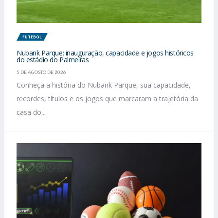
FUTEBOL
Nubank Parque: inauguração, capacidade e jogos históricos
do estádio do Palmeiras
5 DE AGOSTO DE 2026
Conheça a história do Nubank Parque, sua capacidade,
recordes, títulos e os jogos que marcaram a trajetória da
casa do...