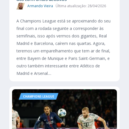
Armando Vieira
Última atualização: 28/04/2026
A Champions League está se aproximando do seu
final com a rodada seguinte a corresponder às
semifinais, isso após vermos dois gigantes, Real
Madrid e Barcelona, caírem nas quartas. Agora,
teremos um emparelhamento que tem ar de final,
entre Bayern de Munique e Paris Saint-Germain, e
outro também interessante entre Atlético de
Madrid e Arsenal....
CHAMPIONS LEAGUE