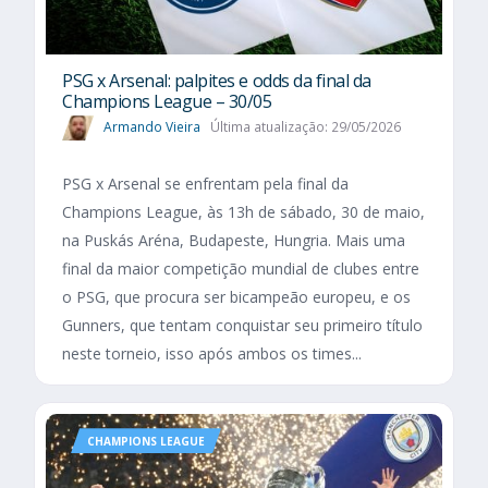
PSG x Arsenal: palpites e odds da final da
Champions League – 30/05
Armando Vieira
Última atualização: 29/05/2026
PSG x Arsenal se enfrentam pela final da
Champions League, às 13h de sábado, 30 de maio,
na Puskás Aréna, Budapeste, Hungria. Mais uma
final da maior competição mundial de clubes entre
o PSG, que procura ser bicampeão europeu, e os
Gunners, que tentam conquistar seu primeiro título
neste torneio, isso após ambos os times...
CHAMPIONS LEAGUE