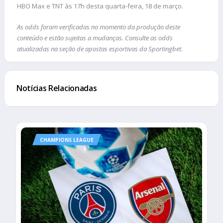
HBO Max e TNT às 17h desta quarta-feira, 18 de março.
As odds foram verificadas no momento da produção deste
conteúdo e estão sujeitas a mudanças. Consulte as odds
atualizadas na seção de apostas esportivas da Sportingbet.
Notícias Relacionadas
CHAMPIONS LEAGUE