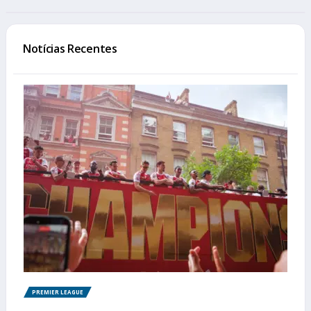
Notícias Recentes
PREMIER LEAGUE