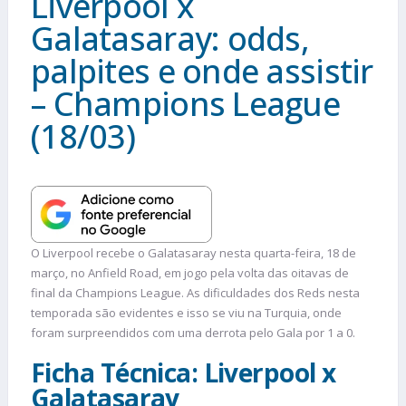
Liverpool x
Galatasaray: odds,
palpites e onde assistir
– Champions League
(18/03)
O Liverpool recebe o Galatasaray nesta quarta-feira, 18 de
março, no Anfield Road, em jogo pela volta das oitavas de
final da Champions League. As dificuldades dos Reds nesta
temporada são evidentes e isso se viu na Turquia, onde
foram surpreendidos com uma derrota pelo Gala por 1 a 0.
Ficha Técnica: Liverpool x
Galatasaray