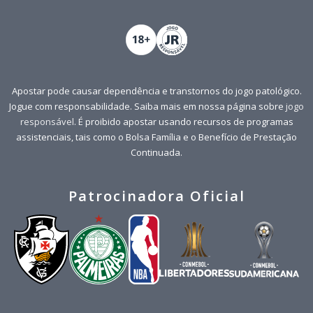
Apostar pode causar dependência e transtornos do jogo patológico.
Jogue com responsabilidade. Saiba mais em nossa página sobre
jogo
responsável
. É proibido apostar usando recursos de programas
assistenciais, tais como o Bolsa Família e o Benefício de Prestação
Continuada.
Patrocinadora Oficial