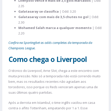
Liverpool vence e mais de 3,5 gols marcados
| Odd:
2.35
Galatasaray se classifica
| Odd: 3.20
Galatasaray com mais de 3,5 chutes no gol
| Odd:
2.30
Mohamed Salah marca a qualquer momento
| Odd:
2.20
Confira na Sportingbet as odds completas da temporada da
Champions League.
Como chega o Liverpool
O técnico do Liverpool, Arne Slot, chega a este encontro com
muita pressão. Não só a temporada não está correndo muito
bem, mas os resultados recentes não agradam aos
torcedores, isso porque os Reds venceram apenas uma de
suas últimas quatro partidas.
Após a derrota em Istambul, o time inglês vacilou em casa
contra o aflito Tottenham, empatando por 1 a 1. Esse