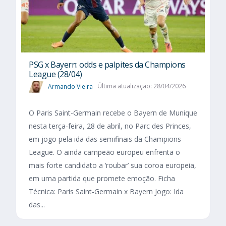
PSG x Bayern: odds e palpites da Champions
League (28/04)
Armando Vieira
Última atualização: 28/04/2026
O Paris Saint-Germain recebe o Bayern de Munique
nesta terça-feira, 28 de abril, no Parc des Princes,
em jogo pela ida das semifinais da Champions
League. O ainda campeão europeu enfrenta o
mais forte candidato a ‘roubar’ sua coroa europeia,
em uma partida que promete emoção. Ficha
Técnica: Paris Saint-Germain x Bayern Jogo: Ida
das...