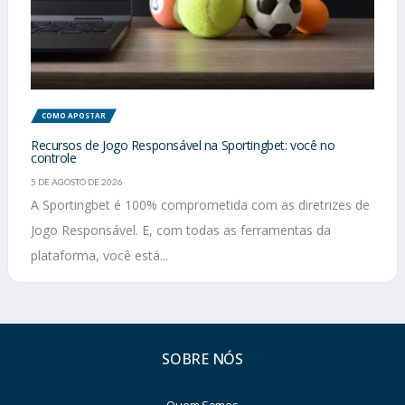
COMO APOSTAR
Recursos de Jogo Responsável na Sportingbet: você no
controle
5 DE AGOSTO DE 2026
A Sportingbet é 100% comprometida com as diretrizes de
Jogo Responsável. E, com todas as ferramentas da
plataforma, você está...
SOBRE NÓS