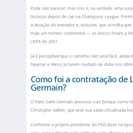
Pode não parecer, mas isso é, na verdade, uma surp
técnicos depois de cair na Champions League. Porém,
a atuação do treinador e, inclusive, que acredita que
mais um torneio continental — os únicos foram a R
UEFA de 2001.
Já é perceptível que o caminho não será fácil, ainda
Neymar e Messi já terem mudado de clube nos últ
Como foi a contratação de L
Germain?
O Paris Saint-Germain anunciou Luis Enrique como téc
Christophe Galtier, que teve sua saída oficializada h
Conforme o próprio presidente do PSG disse na époc
ciclo, especialmente pelo estilo de jogo ofensivo q