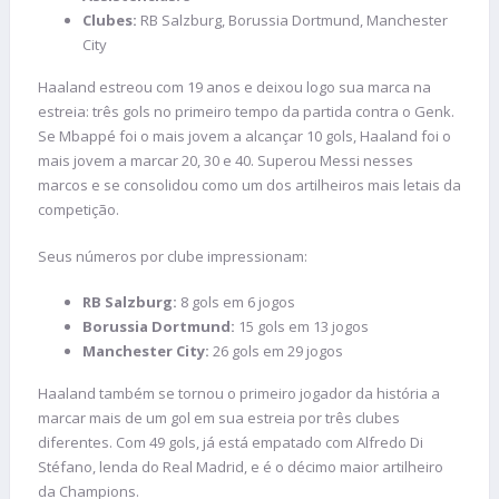
Clubes:
RB Salzburg, Borussia Dortmund, Manchester
City
Haaland estreou com 19 anos e deixou logo sua marca na
estreia: três gols no primeiro tempo da partida contra o Genk.
Se Mbappé foi o mais jovem a alcançar 10 gols, Haaland foi o
mais jovem a marcar 20, 30 e 40. Superou Messi nesses
marcos e se consolidou como um dos artilheiros mais letais da
competição.
Seus números por clube impressionam:
RB Salzburg:
8 gols em 6 jogos
Borussia Dortmund:
15 gols em 13 jogos
Manchester City:
26 gols em 29 jogos
Haaland também se tornou o primeiro jogador da história a
marcar mais de um gol em sua estreia por três clubes
diferentes. Com 49 gols, já está empatado com Alfredo Di
Stéfano, lenda do Real Madrid, e é o décimo maior artilheiro
da Champions.