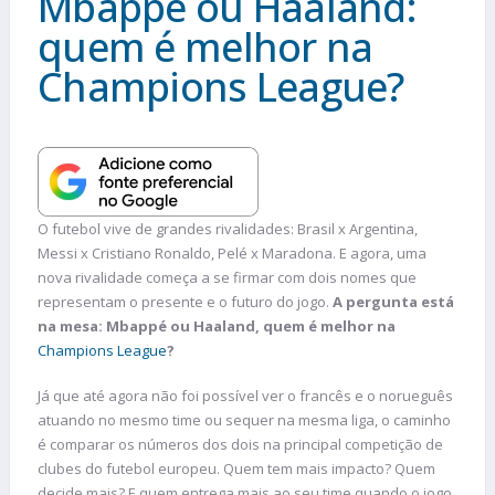
Mbappé ou Haaland:
quem é melhor na
Champions League?
O futebol vive de grandes rivalidades: Brasil x Argentina,
Messi x Cristiano Ronaldo, Pelé x Maradona. E agora, uma
nova rivalidade começa a se firmar com dois nomes que
representam o presente e o futuro do jogo.
A pergunta está
na mesa: Mbappé ou Haaland, quem é melhor na
Champions League
?
Já que até agora não foi possível ver o francês e o norueguês
atuando no mesmo time ou sequer na mesma liga, o caminho
é comparar os números dos dois na principal competição de
clubes do futebol europeu. Quem tem mais impacto? Quem
decide mais? E quem entrega mais ao seu time quando o jogo