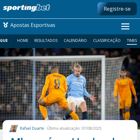
Registre-se
Apostas Esportivas
AGUE
HOME
RESULTADOS
CALENDÁRIO
CLASSIFICAÇÃO
TIMES
CONMEBOL LIBERTADORES
FUTEBOL NACIONAL
FUTEBOL INTERNACIONAL
COMO APOSTAR
MAIS ESPORTES
Rafael Duarte
Última atualização: 07/08/2025