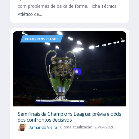
com problemas de baixa de forma. Ficha Técnica:
Atlético de...
CHAMPIONS LEAGUE
Semifinais da Champions League: prévia e odds
dos confrontos decisivos
Armando Vieira
Última atualização: 28/04/2026