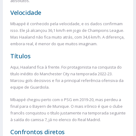
absolutos.
Velocidade
Mbappé é conhecido pela velocidade, e os dados confirmam
isso. Ele já alcançou 36,1 km/h em jogo de Champions League.
Mas Haaland não fica muito atrás, com 34,6 km/h. A diferença,
embora real, é menor do que muitos imaginam.
Títulos
Aqui, Haaland fica à frente. Foi protagonista na conquista do
título inédito do Manchester City na temporada 2022-23.
Marcou gols decisivos e foi a principal referência ofensiva da
equipe de Guardiola.
Mbappé chegou perto com o PSG em 2019-20, mas perdeu a
final para o Bayern de Munique. O mais irônico é que o clube
francês conquistou o título justamente na temporada seguinte
à saída do camisa 7, já no elenco do Real Madrid.
Confrontos diretos