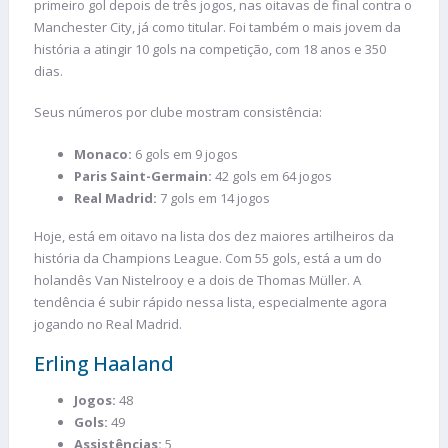
primeiro gol depois de três jogos, nas oitavas de final contra o
Manchester City, já como titular. Foi também o mais jovem da
história a atingir 10 gols na competição, com 18 anos e 350
dias.
Seus números por clube mostram consistência:
Monaco:
6 gols em 9 jogos
Paris Saint-Germain:
42 gols em 64 jogos
Real Madrid:
7 gols em 14 jogos
Hoje, está em oitavo na lista dos dez maiores artilheiros da
história da Champions League. Com 55 gols, está a um do
holandês Van Nistelrooy e a dois de Thomas Müller. A
tendência é subir rápido nessa lista, especialmente agora
jogando no Real Madrid.
Erling Haaland
Jogos:
48
Gols:
49
Assistências:
5