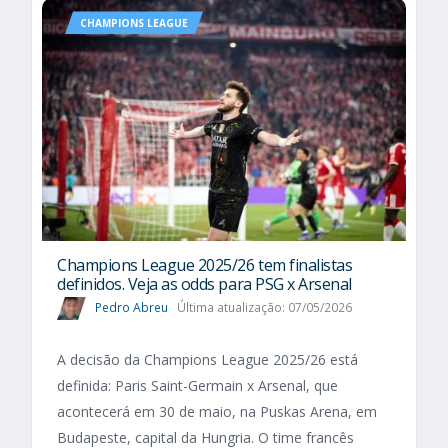
CHAMPIONS LEAGUE
Champions League 2025/26 tem finalistas
definidos. Veja as odds para PSG x Arsenal
Pedro Abreu
Última atualização: 07/05/2026
A decisão da Champions League 2025/26 está
definida: Paris Saint-Germain x Arsenal, que
acontecerá em 30 de maio, na Puskas Arena, em
Budapeste, capital da Hungria. O time francês