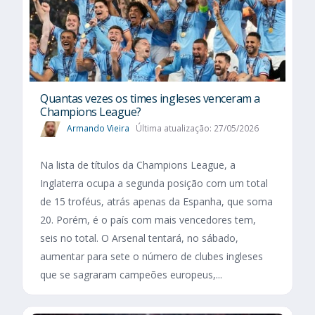
Quantas vezes os times ingleses venceram a
Champions League?
Armando Vieira
Última atualização: 27/05/2026
Na lista de títulos da Champions League, a
Inglaterra ocupa a segunda posição com um total
de 15 troféus, atrás apenas da Espanha, que soma
20. Porém, é o país com mais vencedores tem,
seis no total. O Arsenal tentará, no sábado,
aumentar para sete o número de clubes ingleses
que se sagraram campeões europeus,...