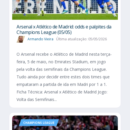
Arsenal x Atlético de Madrid: odds e palpites da
Champions League (05/05)
Armando Vieira
Última atualização: 05/05/2026
O Arsenal recebe o Atlético de Madrid nesta terça-
feira, 5 de maio, no Emirates Stadium, em jogo
pela volta das semifinais da Champions League.
Tudo ainda por decidir entre estes dois times que
empataram a partida de ida em Madri por 1 a 1.
Ficha Técnica: Arsenal x Atlético de Madrid Jogo:
Volta das Semifinais...
CHAMPIONS LEAGUE