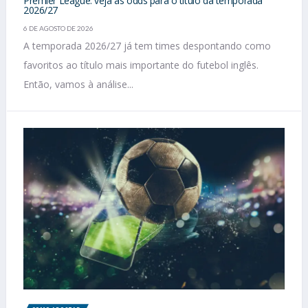
Premier League: veja as odds para o título da temporada
2026/27
6 DE AGOSTO DE 2026
A temporada 2026/27 já tem times despontando como
favoritos ao título mais importante do futebol inglês.
Então, vamos à análise...