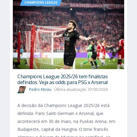
CHAMPIONS LEAGUE
Champions League 2025/26 tem finalistas
definidos. Veja as odds para PSG x Arsenal
Pedro Abreu
Última atualização: 07/05/2026
A decisão da Champions League 2025/26 está
definida: Paris Saint-Germain x Arsenal, que
acontecerá em 30 de maio, na Puskas Arena, em
Budapeste, capital da Hungria. O time francês