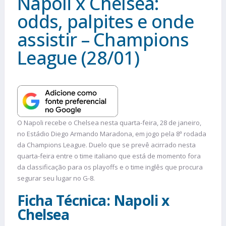
Napoli x Chelsea:
odds, palpites e onde
assistir – Champions
League (28/01)
O Napoli recebe o Chelsea nesta quarta-feira, 28 de janeiro,
no Estádio Diego Armando Maradona, em jogo pela 8ª rodada
da Champions League. Duelo que se prevê acirrado nesta
quarta-feira entre o time italiano que está de momento fora
da classificação para os playoffs e o time inglês que procura
segurar seu lugar no G-8.
Ficha Técnica: Napoli x
Chelsea