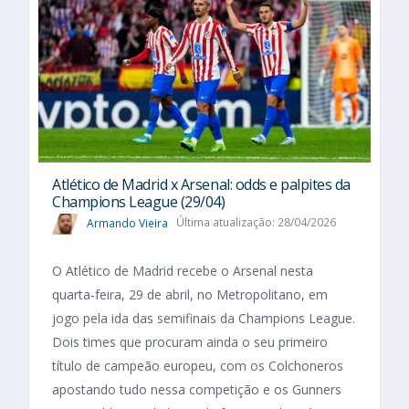
Atlético de Madrid x Arsenal: odds e palpites da
Champions League (29/04)
Armando Vieira
Última atualização: 28/04/2026
O Atlético de Madrid recebe o Arsenal nesta
quarta-feira, 29 de abril, no Metropolitano, em
jogo pela ida das semifinais da Champions League.
Dois times que procuram ainda o seu primeiro
título de campeão europeu, com os Colchoneros
apostando tudo nessa competição e os Gunners