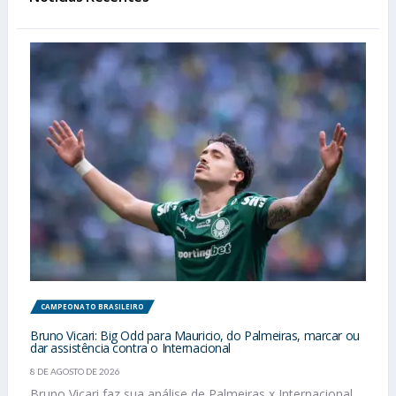
CAMPEONATO BRASILEIRO
Bruno Vicari: Big Odd para Mauricio, do Palmeiras, marcar ou
dar assistência contra o Internacional
8 DE AGOSTO DE 2026
Bruno Vicari faz sua análise de Palmeiras x Internacional,