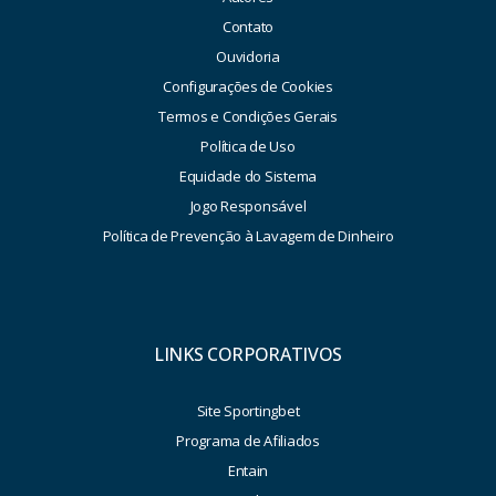
Contato
Ouvidoria
Configurações de Cookies
Termos e Condições Gerais
Política de Uso
Equidade do Sistema
Jogo Responsável
Política de Prevenção à Lavagem de Dinheiro
LINKS CORPORATIVOS
Site Sportingbet
Programa de Afiliados
Entain