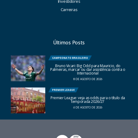
Investidores
Carreiras
Últimos Posts
CAMPEONATO BRASILEIRO
Bruno Vicari: Big Odd para Mauricio, do
Palmeiras, marcar ou dar assistência contra o
Internacional
8 DE AGOSTO DE 2026
PREMIER LEAGUE
Premier League: veja as odds para o título da
temporada 2026/27
6 DE AGOSTO DE 2026