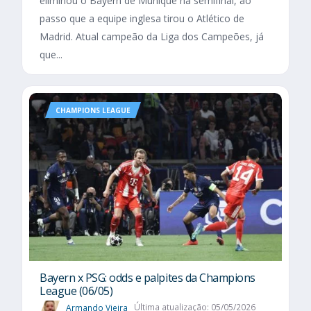
eliminou o Bayern de Munique na semifinal, ao
passo que a equipe inglesa tirou o Atlético de
Madrid. Atual campeão da Liga dos Campeões, já
que...
CHAMPIONS LEAGUE
Bayern x PSG: odds e palpites da Champions
League (06/05)
Armando Vieira
Última atualização: 05/05/2026