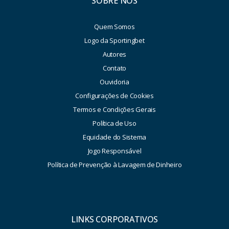
SOBRE NÓS
Quem Somos
Logo da Sportingbet
Autores
Contato
Ouvidoria
Configurações de Cookies
Termos e Condições Gerais
Política de Uso
Equidade do Sistema
Jogo Responsável
Política de Prevenção à Lavagem de Dinheiro
LINKS CORPORATIVOS