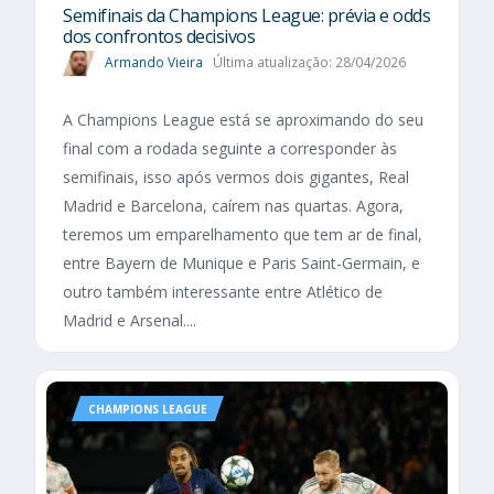
Semifinais da Champions League: prévia e odds
dos confrontos decisivos
Armando Vieira
Última atualização: 28/04/2026
A Champions League está se aproximando do seu
final com a rodada seguinte a corresponder às
semifinais, isso após vermos dois gigantes, Real
Madrid e Barcelona, caírem nas quartas. Agora,
teremos um emparelhamento que tem ar de final,
entre Bayern de Munique e Paris Saint-Germain, e
outro também interessante entre Atlético de
Madrid e Arsenal....
CHAMPIONS LEAGUE