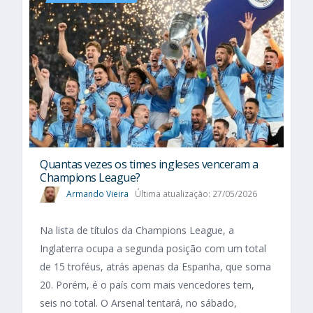
Quantas vezes os times ingleses venceram a
Champions League?
Armando Vieira
Última atualização: 27/05/2026
Na lista de títulos da Champions League, a
Inglaterra ocupa a segunda posição com um total
de 15 troféus, atrás apenas da Espanha, que soma
20. Porém, é o país com mais vencedores tem,
seis no total. O Arsenal tentará, no sábado,