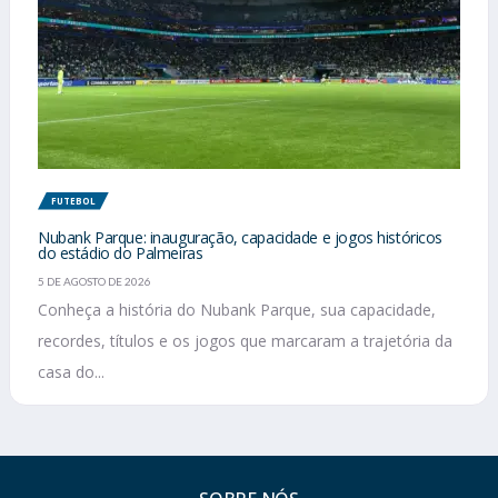
FUTEBOL
Nubank Parque: inauguração, capacidade e jogos históricos
do estádio do Palmeiras
5 DE AGOSTO DE 2026
Conheça a história do Nubank Parque, sua capacidade,
recordes, títulos e os jogos que marcaram a trajetória da
casa do...