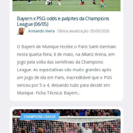
Bayern x PSG: odds e palpites da Champions
League (06/05)
Armando Vieira
Última atualização: 05/05/2026
O Bayern de Munique recebe o Paris Saint-Germain
nesta quarta-feira, 6 de maio, na Allianz Arena, em
jogo pela volta das semifinais da Champions
League. As expectativas são muito grandes após
um jogo de ida em Paris, inacreditável que o PSG
venceu por 5 a 4, deixando tudo para decidir em
Munique. Ficha Técnica: Bayern...
CHAMPIONS LEAGUE