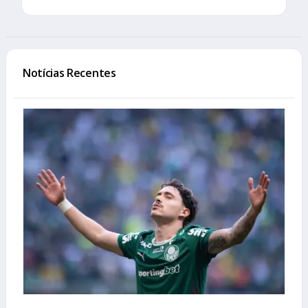
Notícias Recentes