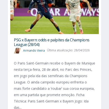
PSG x Bayern: odds e palpites da Champions
League (28/04)
Armando Vieira
Última atualização: 28/04/2026
O Paris Saint-Germain recebe o Bayern de Munique
nesta terça-feira, 28 de abril, no Parc des Princes,
em jogo pela ida das semifinais da Champions
League. O ainda campeão europeu enfrenta o
mais forte candidato a ‘roubar’ sua coroa europeia,
em uma partida que promete emoção. Ficha
Técnica: Paris Saint-Germain x Bayern Jogo: Ida
das...