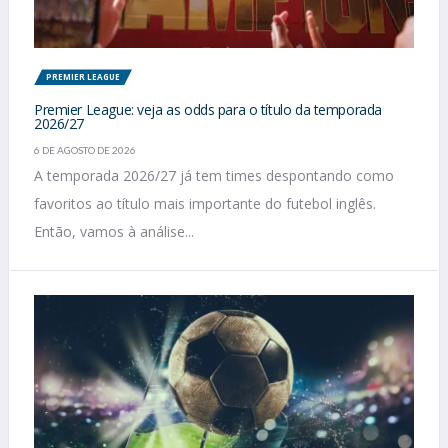
PREMIER LEAGUE
Premier League: veja as odds para o título da temporada
2026/27
6 DE AGOSTO DE 2026
A temporada 2026/27 já tem times despontando como
favoritos ao título mais importante do futebol inglês.
Então, vamos à análise...