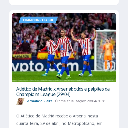
CHAMPIONS LEAGUE
Atlético de Madrid x Arsenal: odds e palpites da
Champions League (29/04)
Armando Vieira
Última atualização: 28/04/2026
O Atlético de Madrid recebe o Arsenal nesta
quarta-feira, 29 de abril, no Metropolitano, em