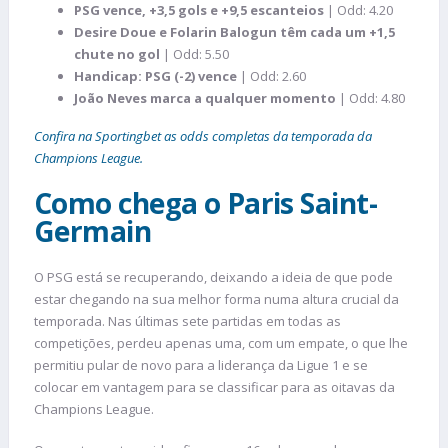
PSG vence, +3,5 gols e +9,5 escanteios
| Odd: 4.20
Desire Doue e Folarin Balogun têm cada um +1,5
chute no gol
| Odd: 5.50
Handicap: PSG (-2) vence
| Odd: 2.60
João Neves marca a qualquer momento
| Odd: 4.80
Confira na Sportingbet as odds completas da temporada da
Champions League.
Como chega o Paris Saint-
Germain
O PSG está se recuperando, deixando a ideia de que pode
estar chegando na sua melhor forma numa altura crucial da
temporada. Nas últimas sete partidas em todas as
competições, perdeu apenas uma, com um empate, o que lhe
permitiu pular de novo para a liderança da Ligue 1 e se
colocar em vantagem para se classificar para as oitavas da
Champions League.