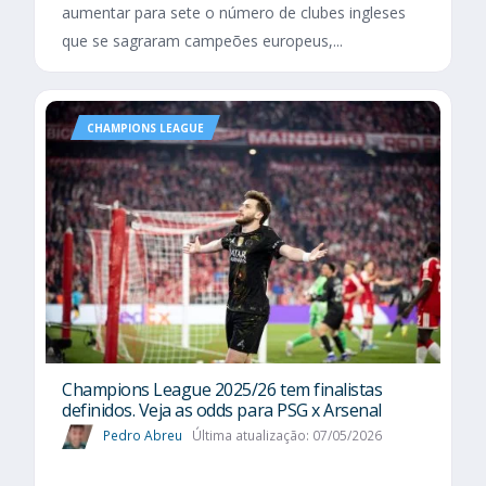
aumentar para sete o número de clubes ingleses
que se sagraram campeões europeus,...
CHAMPIONS LEAGUE
Champions League 2025/26 tem finalistas
definidos. Veja as odds para PSG x Arsenal
Pedro Abreu
Última atualização: 07/05/2026