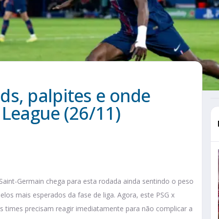
s, palpites e onde
 League (26/11)
s Saint-Germain chega para esta rodada ainda sentindo o peso
los mais esperados da fase de liga. Agora, este PSG x
s times precisam reagir imediatamente para não complicar a