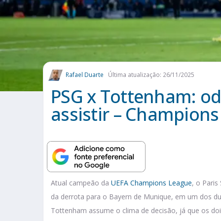
Rafael Duarte
Última atualização: 26/11/2025
PSG x Tottenham: odd
assistir – Champions
Atual campeão da
UEFA Champions League
, o Pari
da derrota para o Bayern de Munique, em um dos due
Tottenham assume o clima de decisão, já que os doi