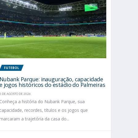
FUTEBOL
Nubank Parque: inauguração, capacidade
e jogos históricos do estádio do Palmeiras
5 DE AGOSTO DE 2026
Conheça a história do Nubank Parque, sua
capacidade, recordes, títulos e os jogos que
marcaram a trajetória da casa do...