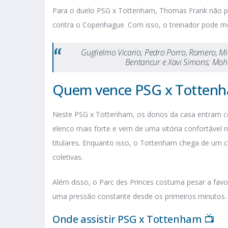
Para o duelo PSG x Tottenham, Thomas Frank não p
contra o Copenhague. Com isso, o treinador pode m
Guglielmo Vicario; Pedro Porro, Romero, Mi
Bentancur e Xavi Simons; Moh
Quem vence PSG x Totten
Neste PSG x Tottenham, os donos da casa entram co
elenco mais forte e vem de uma vitória confortável 
titulares. Enquanto isso, o Tottenham chega de um c
coletivas.
Além disso, o Parc des Princes costuma pesar a fav
uma pressão constante desde os primeiros minutos.
Onde assistir PSG x Tottenham 📺