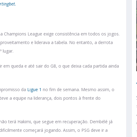
tingbet.
 Champions League exige consistência em todos os jogos.
proveitamento e liderava a tabela. No entanto, a derrota
 lugar.
r em queda e até sair do G8, o que deixa cada partida ainda
compromisso da
Ligue 1
no fim de semana. Mesmo assim, o
eve a equipe na liderança, dois pontos à frente do
não terá Hakimi, que segue em recuperação. Dembélé já
dificilmente começará jogando. Assim, o PSG deve ir a