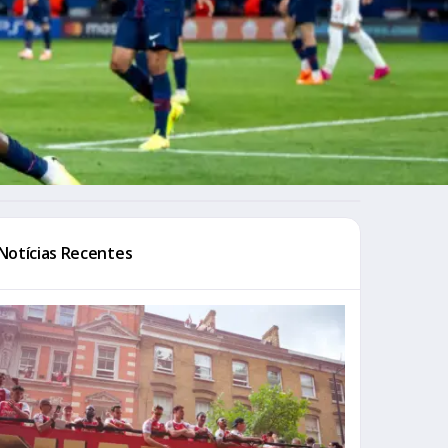
Notícias Recentes