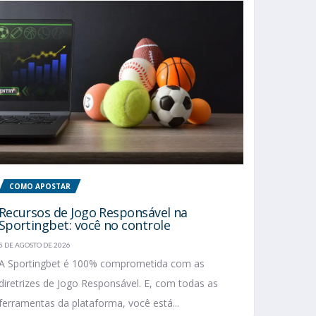
COMO APOSTAR
Recursos de Jogo Responsável na
Sportingbet: você no controle
5 DE AGOSTO DE 2026
A Sportingbet é 100% comprometida com as
diretrizes de Jogo Responsável. E, com todas as
ferramentas da plataforma, você está...