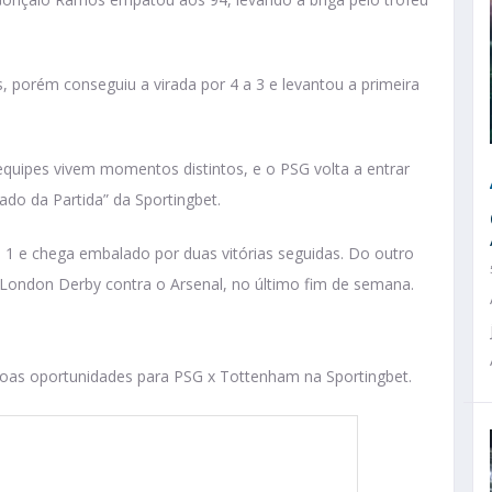
 porém conseguiu a virada por 4 a 3 e levantou a primeira
equipes vivem momentos distintos, e o PSG volta a entrar
do da Partida” da Sportingbet.
e 1 e chega embalado por duas vitórias seguidas. Do outro
London Derby contra o Arsenal, no último fim de semana.
oas oportunidades para PSG x Tottenham na Sportingbet.