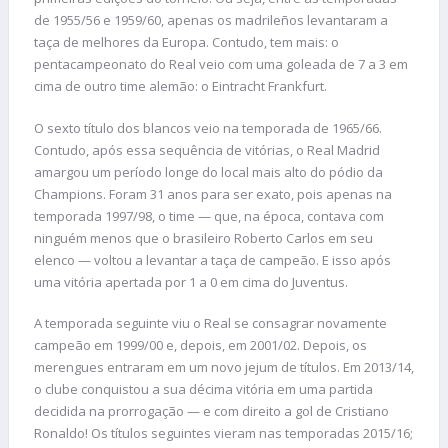
de 1955/56 e 1959/60, apenas os madrileños levantaram a
taça de melhores da Europa. Contudo, tem mais: o
pentacampeonato do Real veio com uma goleada de 7 a 3 em
cima de outro time alemão: o Eintracht Frankfurt.
O sexto título dos blancos veio na temporada de 1965/66.
Contudo, após essa sequência de vitórias, o Real Madrid
amargou um período longe do local mais alto do pódio da
Champions. Foram 31 anos para ser exato, pois apenas na
temporada 1997/98, o time — que, na época, contava com
ninguém menos que o brasileiro Roberto Carlos em seu
elenco — voltou a levantar a taça de campeão. E isso após
uma vitória apertada por 1 a 0 em cima do Juventus.
A temporada seguinte viu o Real se consagrar novamente
campeão em 1999/00 e, depois, em 2001/02. Depois, os
merengues entraram em um novo jejum de títulos. Em 2013/14,
o clube conquistou a sua décima vitória em uma partida
decidida na prorrogação — e com direito a gol de Cristiano
Ronaldo! Os títulos seguintes vieram nas temporadas 2015/16;