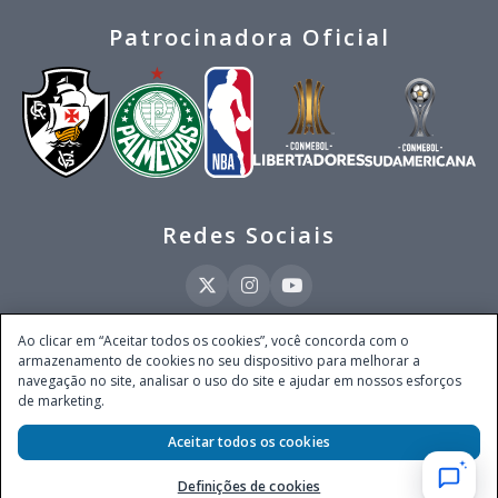
Patrocinadora Oficial
Redes Sociais
Ao clicar em “Aceitar todos os cookies”, você concorda com o
armazenamento de cookies no seu dispositivo para melhorar a
Este site é operado pela Ventmear Brasil LTDA (CNPJ 52.868.380/0001-84), com
navegação no site, analisar o uso do site e ajudar em nossos esforços
endereço na Avenida Brigadeiro Faria Lima, nº 4.055, 3º andar, Itaim Bibi, no
de marketing.
Município de São Paulo, Estado de São Paulo, CEP 04538-133, Brasil - empresa
autorizada a operar apostas de quota fixa em todo território nacional pela
Secretaria de Prêmios e Apostas do Ministério da Fazenda, conforme Portaria nº
Aceitar todos os cookies
247, de 07.02.2025, publicada no DOU em 11.2.2025.
Definições de cookies