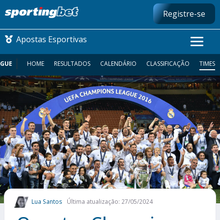
Registre-se
Apostas Esportivas
AGUE
HOME
RESULTADOS
CALENDÁRIO
CLASSIFICAÇÃO
TIMES
CONMEBOL LIBERTADORES
FUTEBOL NACIONAL
FUTEBOL INTERNACIONAL
COMO APOSTAR
MAIS ESPORTES
Lua Santos
Última atualização: 27/05/2024