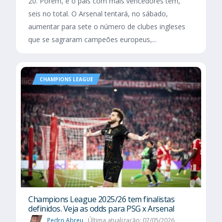
20. Porém, é o país com mais vencedores tem,
seis no total. O Arsenal tentará, no sábado,
aumentar para sete o número de clubes ingleses
que se sagraram campeões europeus,...
CHAMPIONS LEAGUE
Champions League 2025/26 tem finalistas
definidos. Veja as odds para PSG x Arsenal
Pedro Abreu
Última atualização: 07/05/2026