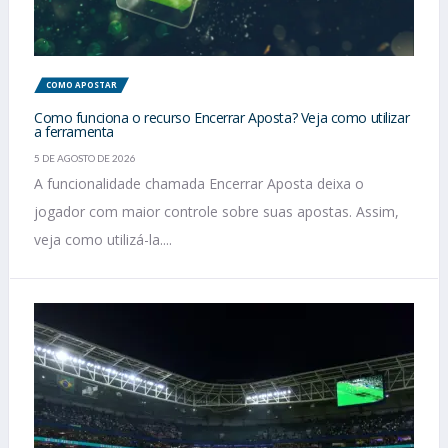
COMO APOSTAR
Como funciona o recurso Encerrar Aposta? Veja como utilizar
a ferramenta
5 DE AGOSTO DE 2026
A funcionalidade chamada Encerrar Aposta deixa o
jogador com maior controle sobre suas apostas. Assim,
veja como utilizá-la....