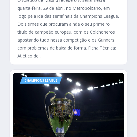
O Atlético de Madrid recebe o Arsenal nesta
quarta-feira, 29 de abril, no Metropolitano, em
jogo pela ida das semifinais da Champions League.
Dois times que procuram ainda o seu primeiro
título de campeão europeu, com os Colchoneros
apostando tudo nessa competição e os Gunners
com problemas de baixa de forma. Ficha Técnica:
Atlético de...
CHAMPIONS LEAGUE