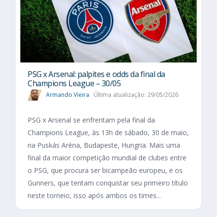
PSG x Arsenal: palpites e odds da final da
Champions League – 30/05
Armando Vieira
Última atualização: 29/05/2026
PSG x Arsenal se enfrentam pela final da
Champions League, às 13h de sábado, 30 de maio,
na Puskás Aréna, Budapeste, Hungria. Mais uma
final da maior competição mundial de clubes entre
o PSG, que procura ser bicampeão europeu, e os
Gunners, que tentam conquistar seu primeiro título
neste torneio, isso após ambos os times...