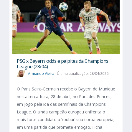
PSG x Bayern: odds e palpites da Champions
League (28/04)
Armando Vieira
Última atualização: 28/04/2026
O Paris Saint-Germain recebe o Bayern de Munique
nesta terça-feira, 28 de abril, no Parc des Princes,
em jogo pela ida das semifinais da Champions
League. O ainda campeão europeu enfrenta o
mais forte candidato a ‘roubar’ sua coroa europeia,
em uma partida que promete emoção. Ficha