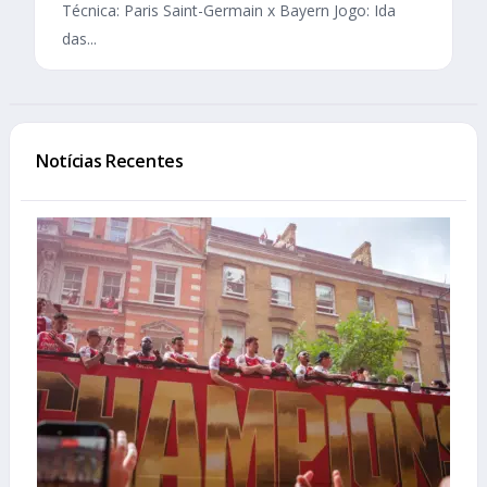
Técnica: Paris Saint-Germain x Bayern Jogo: Ida
das...
Notícias Recentes