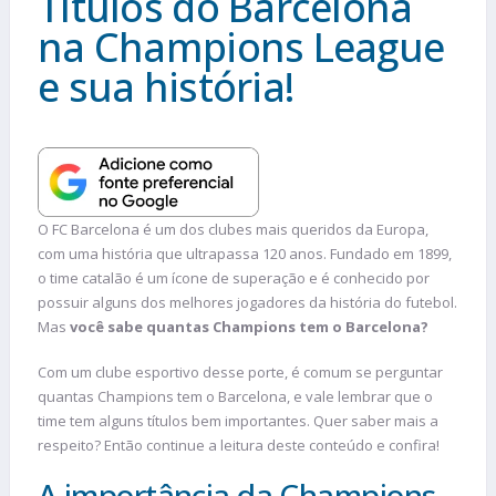
Títulos do Barcelona
na Champions League
e sua história!
O FC Barcelona é um dos clubes mais queridos da Europa,
com uma história que ultrapassa 120 anos. Fundado em 1899,
o time catalão é um ícone de superação e é conhecido por
possuir alguns dos melhores jogadores da história do futebol.
Mas
você sabe quantas Champions tem o Barcelona?
Com um clube esportivo desse porte, é comum se perguntar
quantas Champions tem o Barcelona, e vale lembrar que o
time tem alguns títulos bem importantes. Quer saber mais a
respeito? Então continue a leitura deste conteúdo e confira!
A importância da Champions