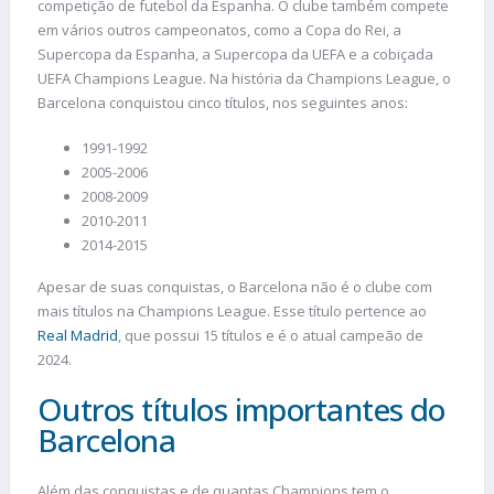
competição de futebol da Espanha. O clube também compete
em vários outros campeonatos, como a Copa do Rei, a
Supercopa da Espanha, a Supercopa da UEFA e a cobiçada
UEFA Champions League. Na história da Champions League, o
Barcelona conquistou cinco títulos, nos seguintes anos:
1991-1992
2005-2006
2008-2009
2010-2011
2014-2015
Apesar de suas conquistas, o Barcelona não é o clube com
mais títulos na Champions League. Esse título pertence ao
Real Madrid
, que possui 15 títulos e é o atual campeão de
2024.
Outros títulos importantes do
Barcelona
Além das conquistas e de quantas Champions tem o