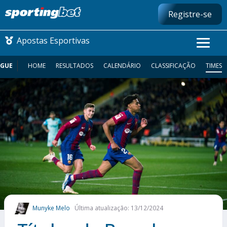
Registre-se
Apostas Esportivas
AGUE
HOME
RESULTADOS
CALENDÁRIO
CLASSIFICAÇÃO
TIMES
CONMEBOL LIBERTADORES
FUTEBOL NACIONAL
FUTEBOL INTERNACIONAL
COMO APOSTAR
MAIS ESPORTES
Munyke Melo
Última atualização: 13/12/2024