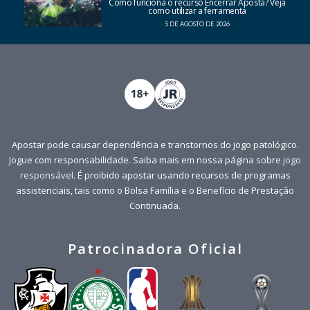
Como funciona o recurso Encerrar Aposta? Veja
como utilizar a ferramenta
5 DE AGOSTO DE 2026
Apostar pode causar dependência e transtornos do jogo patológico.
Jogue com responsabilidade. Saiba mais em nossa página sobre
jogo
responsável
. É proibido apostar usando recursos de programas
assistenciais, tais como o Bolsa Família e o Benefício de Prestação
Continuada.
Patrocinadora Oficial