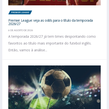
PREMIER LEAGUE
Premier League: veja as odds para o título da temporada
2026/27
6 DE AGOSTO DE 2026
A temporada 2026/27 já tem times despontando como
favoritos ao título mais importante do futebol inglês.
Então, vamos à análise...