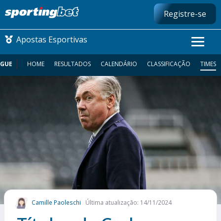
Registre-se
Apostas Esportivas
AGUE
HOME
RESULTADOS
CALENDÁRIO
CLASSIFICAÇÃO
TIMES
CONMEBOL LIBERTADORES
FUTEBOL NACIONAL
FUTEBOL INTERNACIONAL
COMO APOSTAR
MAIS ESPORTES
Camille Paoleschi
Última atualização: 14/11/2024