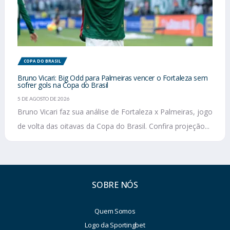
COPA DO BRASIL
Bruno Vicari: Big Odd para Palmeiras vencer o Fortaleza sem
sofrer gols na Copa do Brasil
5 DE AGOSTO DE 2026
Bruno Vicari faz sua análise de Fortaleza x Palmeiras, jogo
de volta das oitavas da Copa do Brasil. Confira projeção...
SOBRE NÓS
Quem Somos
Logo da Sportingbet