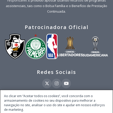
responsável
. É proibido apostar usando recursos de programas
assistenciais, tais como o Bolsa Família e o Benefício de Prestação
Continuada.
Patrocinadora Oficial
Redes Sociais
Ao clicar em “Aceitar todos os cookies”, você concorda com o
armazenamento de cookies no seu dispositivo para melhorar a
Este site é operado pela Ventmear Brasil LTDA (CNPJ 52.868.380/0001-84), com
navegação no site, analisar o uso do site e ajudar em nossos esforços
endereço na Avenida Brigadeiro Faria Lima, nº 4.055, 3º andar, Itaim Bibi, no
de marketing.
Município de São Paulo, Estado de São Paulo, CEP 04538-133, Brasil - empresa