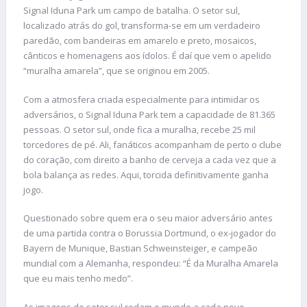
Signal Iduna Park um campo de batalha. O setor sul,
localizado atrás do gol, transforma-se em um verdadeiro
paredão, com bandeiras em amarelo e preto, mosaicos,
cânticos e homenagens aos ídolos. É daí que vem o apelido
“muralha amarela”, que se originou em 2005.
Com a atmosfera criada especialmente para intimidar os
adversários, o Signal Iduna Park tem a capacidade de 81.365
pessoas. O setor sul, onde fica a muralha, recebe 25 mil
torcedores de pé. Ali, fanáticos acompanham de perto o clube
do coração, com direito a banho de cerveja a cada vez que a
bola balança as redes. Aqui, torcida definitivamente ganha
jogo.
Questionado sobre quem era o seu maior adversário antes
de uma partida contra o Borussia Dortmund, o ex-jogador do
Bayern de Munique, Bastian Schweinsteiger, e campeão
mundial com a Alemanha, respondeu: “É da Muralha Amarela
que eu mais tenho medo”.
As imagens do setor sul rodam o mundo a cada novo