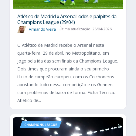
Atlético de Madrid x Arsenal: odds e palpites da
Champions League (29/04)
Armando Vieira
Última atualização: 28/04/2026
O Atlético de Madrid recebe o Arsenal nesta
quarta-feira, 29 de abril, no Metropolitano, em
jogo pela ida das semifinais da Champions League.
Dois times que procuram ainda o seu primeiro
título de campeão europeu, com os Colchoneros
apostando tudo nessa competição e os Gunners
com problemas de baixa de forma. Ficha Técnica:
Atlético de...
CHAMPIONS LEAGUE