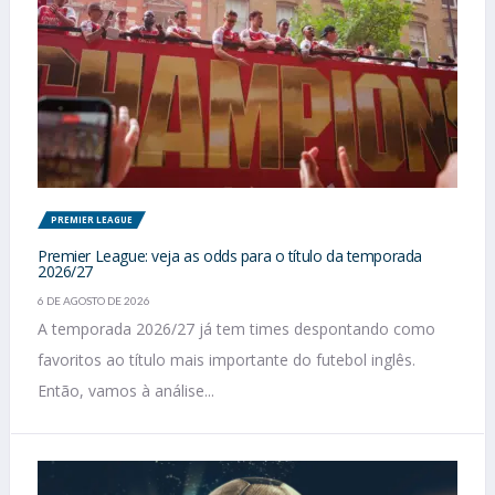
PREMIER LEAGUE
Premier League: veja as odds para o título da temporada
2026/27
6 DE AGOSTO DE 2026
A temporada 2026/27 já tem times despontando como
favoritos ao título mais importante do futebol inglês.
Então, vamos à análise...