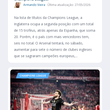
Armando Vieira
Última atualização: 27/05/2026
Na lista de títulos da Champions League, a
Inglaterra ocupa a segunda posição com um total
de 15 troféus, atrás apenas da Espanha, que soma
20. Porém, é o país com mais vencedores tem,
seis no total. O Arsenal tentará, no sábado,
aumentar para sete o número de clubes ingleses
que se sagraram campeões europeus,...
CHAMPIONS LEAGUE