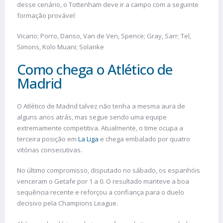
desse cenário, o Tottenham deve ir a campo com a seguinte
formação provável:
Vicario; Porro, Danso, Van de Ven, Spence; Gray, Sarr; Tel,
Simons, Kolo Muani; Solanke
Como chega o Atlético de
Madrid
O Atlético de Madrid talvez não tenha a mesma aura de
alguns anos atrás, mas segue sendo uma equipe
extremamente competitiva. Atualmente, o time ocupa a
terceira posição em
La Liga
e chega embalado por quatro
vitórias consecutivas.
No último compromisso, disputado no sábado, os espanhóis
venceram o Getafe por 1 a 0. O resultado manteve a boa
sequência recente e reforçou a confiança para o duelo
decisivo pela Champions League.