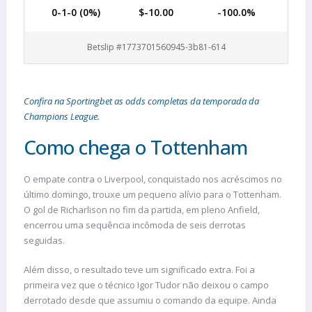
0-1-0 (0%)
$-10.00
-100.0%
Betslip #1773701560945-3b81-614
Confira na Sportingbet as odds completas da temporada da
Champions League.
Como chega o Tottenham
O empate contra o Liverpool, conquistado nos acréscimos no
último domingo, trouxe um pequeno alívio para o Tottenham.
O gol de Richarlison no fim da partida, em pleno Anfield,
encerrou uma sequência incômoda de seis derrotas
seguidas.
Além disso, o resultado teve um significado extra. Foi a
primeira vez que o técnico Igor Tudor não deixou o campo
derrotado desde que assumiu o comando da equipe. Ainda