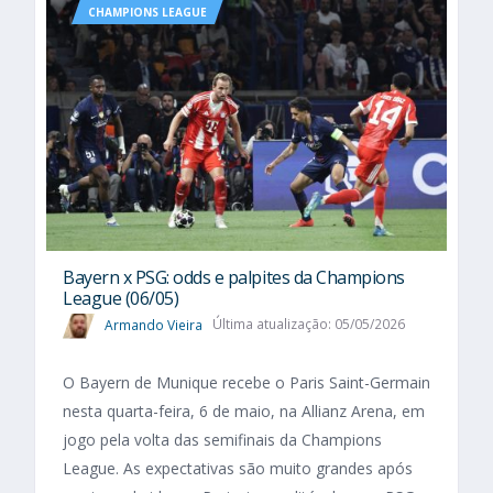
CHAMPIONS LEAGUE
Bayern x PSG: odds e palpites da Champions
League (06/05)
Armando Vieira
Última atualização: 05/05/2026
O Bayern de Munique recebe o Paris Saint-Germain
nesta quarta-feira, 6 de maio, na Allianz Arena, em
jogo pela volta das semifinais da Champions
League. As expectativas são muito grandes após