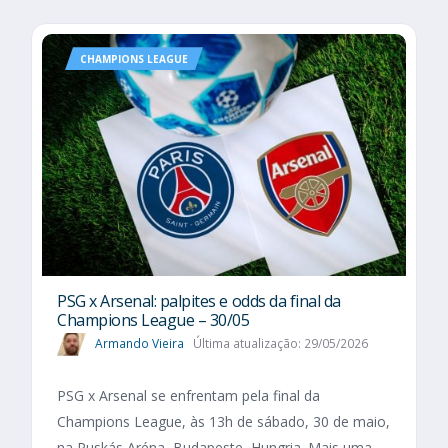
CHAMPIONS LEAGUE
PSG x Arsenal: palpites e odds da final da
Champions League – 30/05
Armando Vieira
Última atualização: 29/05/2026
PSG x Arsenal se enfrentam pela final da
Champions League, às 13h de sábado, 30 de maio,
na Puskás Aréna, Budapeste, Hungria. Mais uma