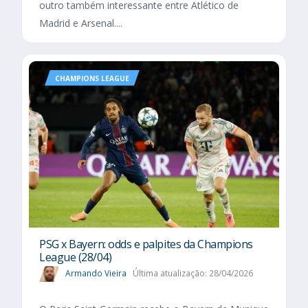
outro também interessante entre Atlético de
Madrid e Arsenal....
CHAMPIONS LEAGUE
PSG x Bayern: odds e palpites da Champions
League (28/04)
Armando Vieira
Última atualização: 28/04/2026