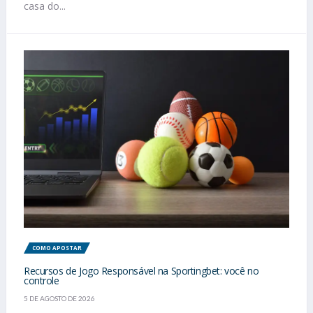
casa do...
COMO APOSTAR
Recursos de Jogo Responsável na Sportingbet: você no
controle
5 DE AGOSTO DE 2026