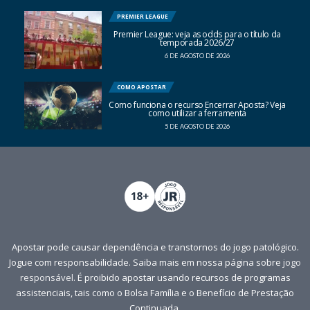
PREMIER LEAGUE
Premier League: veja as odds para o título da
temporada 2026/27
6 DE AGOSTO DE 2026
COMO APOSTAR
Como funciona o recurso Encerrar Aposta? Veja
como utilizar a ferramenta
5 DE AGOSTO DE 2026
Apostar pode causar dependência e transtornos do jogo patológico.
Jogue com responsabilidade. Saiba mais em nossa página sobre
jogo
responsável
. É proibido apostar usando recursos de programas
assistenciais, tais como o Bolsa Família e o Benefício de Prestação
Continuada.