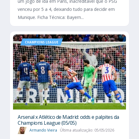
um jogo de ida em Paris, inacreditável que o PSG
venceu por 5 a 4, deixando tudo para decidir em
Munique. Ficha Técnica: Bayern...
CHAMPIONS LEAGUE
Arsenal x Atlético de Madrid: odds e palpites da
Champions League (05/05)
Armando Vieira
Última atualização: 05/05/2026