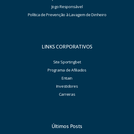
Jogo Responsável
Política de Prevenção à Lavagem de Dinheiro
LINKS CORPORATIVOS
Site Sportingbet
Programa de Afiliados
Entain
Investidores
Carreiras
Últimos Posts