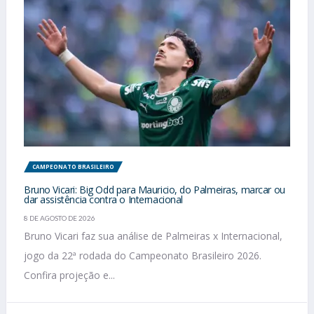
CAMPEONATO BRASILEIRO
Bruno Vicari: Big Odd para Mauricio, do Palmeiras, marcar ou
dar assistência contra o Internacional
8 DE AGOSTO DE 2026
Bruno Vicari faz sua análise de Palmeiras x Internacional,
jogo da 22ª rodada do Campeonato Brasileiro 2026.
Confira projeção e...