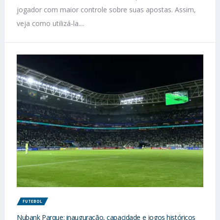
jogador com maior controle sobre suas apostas. Assim,
veja como utilizá-la....
FUTEBOL
Nubank Parque: inauguração, capacidade e jogos históricos