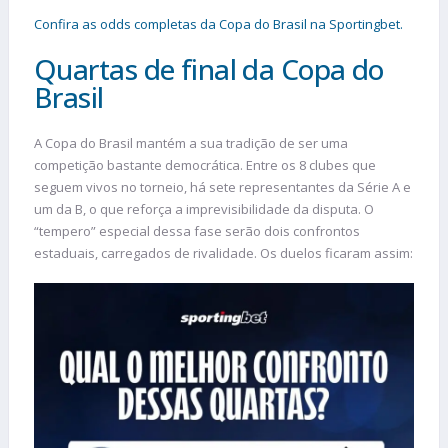
Confira as odds completas da Copa do Brasil na Sportingbet.
Quartas de final da Copa do
Brasil
A Copa do Brasil mantém a sua tradição de ser uma
competição bastante democrática. Entre os 8 clubes que
seguem vivos no torneio, há sete representantes da Série A e
um da B, o que reforça a imprevisibilidade da disputa. O
“tempero” especial dessa fase serão dois confrontos
estaduais, carregados de rivalidade. Os duelos ficaram assim: