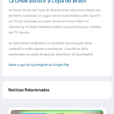
📺 Onde assistir à Copa do Brasil
As fases finais da Copa do Brasil terão cobertura ampla em
território nacional. Os jogos serão transmitidos pelo SporTV
na TV por assinatura e pelo Amazon Prime Vídeo no
streaming. A Globo também exibirá uma partida por rodada
em TV aberta.
As odds foram verificadas no momento da produção deste
conteúdo e estão sujeitas a mudanças. Consulte as odds
atualizadas na seção de apostas esportivas da Sportingbet.
Baixe o app da Sportingbet na Google Play
Notícias Relacionadas