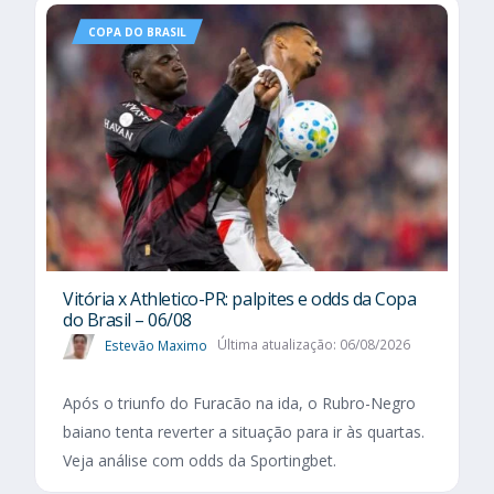
COPA DO BRASIL
Vitória x Athletico-PR: palpites e odds da Copa
do Brasil – 06/08
Estevão Maximo
Última atualização: 06/08/2026
Após o triunfo do Furacão na ida, o Rubro-Negro
baiano tenta reverter a situação para ir às quartas.
Veja análise com odds da Sportingbet.