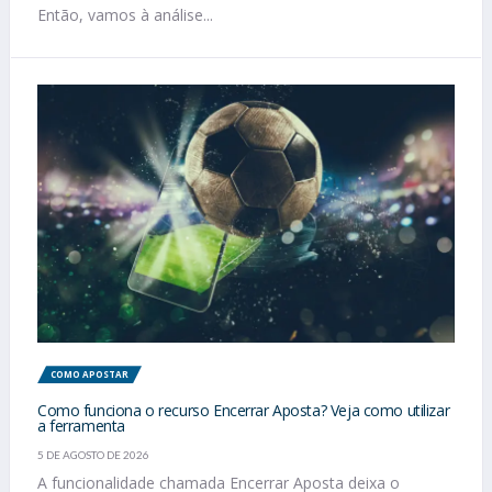
Então, vamos à análise...
COMO APOSTAR
Como funciona o recurso Encerrar Aposta? Veja como utilizar
a ferramenta
5 DE AGOSTO DE 2026
A funcionalidade chamada Encerrar Aposta deixa o