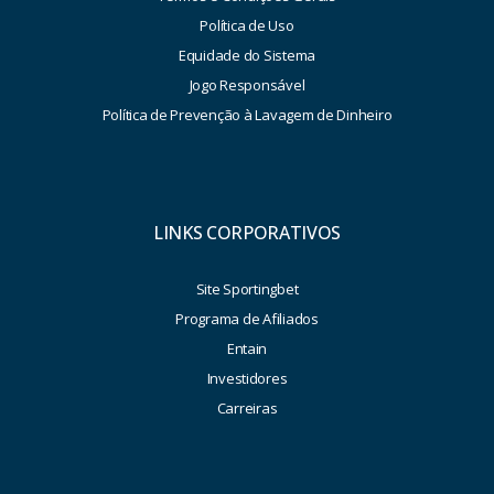
Política de Uso
Equidade do Sistema
Jogo Responsável
Política de Prevenção à Lavagem de Dinheiro
LINKS CORPORATIVOS
Site Sportingbet
Programa de Afiliados
Entain
Investidores
Carreiras