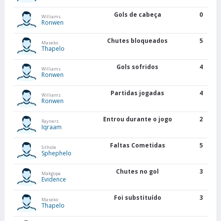
Gols de cabeça
0
Williams
Ronwen
Chutes bloqueados
5
Maseko
Thapelo
Gols sofridos
4
Williams
Ronwen
Partidas jogadas
4
Williams
Ronwen
Entrou durante o jogo
2
Rayners
Iqraam
Faltas Cometidas
5
Sithole
Sphephelo
Chutes no gol
3
Makgopa
Evidence
Foi substituído
3
Maseko
Thapelo