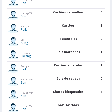
Heung-Min
Son
Cartões vermelhos
0
Heung-Min
Son
Cartões
1
Seungho
Paik
Escanteios
9
Lee
Kangin
Gols marcados
1
In-beom
Hwang
Cartões amarelos
1
Seungho
Paik
Gols de cabeça
0
Heung-Min
Son
Chutes bloqueados
3
Heung-Min
Son
Gols sofridos
3
Heung-Min
Son