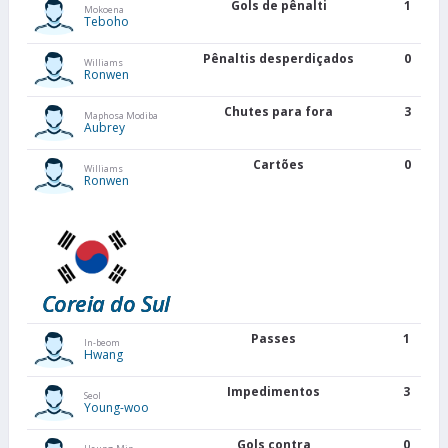
Gols de pênalti
1
Mokoena
Teboho
Pênaltis desperdiçados
0
Williams
Ronwen
Chutes para fora
3
Maphosa Modiba
Aubrey
Cartões
0
Williams
Ronwen
Coreia do Sul
Passes
1
In-beom
Hwang
Impedimentos
3
Seol
Young-woo
Gols contra
0