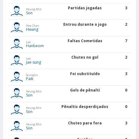
Partidas jogadas
3
Heung-Min
Son
Entrou durante o jogo
2
Hee-Chan
Hwang
Faltas Cometidas
7
Lee
Hanbeom
Chutes no gol
2
Lee
Jae-sung
Foi substituído
3
Seungho
Paik
Gols de pênalti
0
Heung-Min
Son
Pênaltis desperdiçados
0
Heung-Min
Son
Chutes para fora
3
Heung-Min
Son