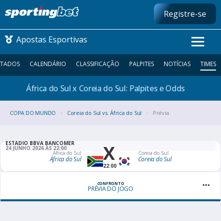
Registre-se
Apostas Esportivas
LTADOS
CALENDÁRIO
CLASSIFICAÇÃO
PALPITES
NOTÍCIAS
TIMES
África do Sul x Coreia do Sul: Palpites e
Odds
CONMEBOL LIBERTADORES
COPA DO MUNDO
FUTEBOL NACIONAL
Coreia do Sul vs. África do Sul
Prévia
FUTEBOL INTERNACIONAL
ESTADIO BBVA BANCOMER
X
24 JUNHO 2026 ÀS 22:00
África do Sul
Coreia do Sul
África do Sul
Coreia do Sul
COMO APOSTAR
22:00
MAIS ESPORTES
CONFRONTO
PRÉVIA DO JOGO