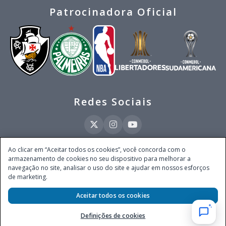
Patrocinadora Oficial
Redes Sociais
Ao clicar em “Aceitar todos os cookies”, você concorda com o
armazenamento de cookies no seu dispositivo para melhorar a
Este site é operado pela Ventmear Brasil LTDA (CNPJ 52.868.380/0001-84), com
navegação no site, analisar o uso do site e ajudar em nossos esforços
endereço na Avenida Brigadeiro Faria Lima, nº 4.055, 3º andar, Itaim Bibi, no
de marketing.
Município de São Paulo, Estado de São Paulo, CEP 04538-133, Brasil - empresa
autorizada a operar apostas de quota fixa em todo território nacional pela
Secretaria de Prêmios e Apostas do Ministério da Fazenda, conforme Portaria nº
Aceitar todos os cookies
247, de 07.02.2025, publicada no DOU em 11.2.2025.
Definições de cookies