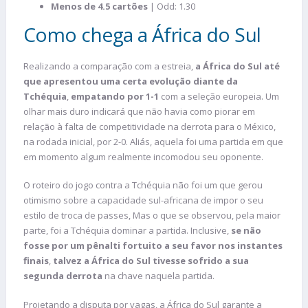
Menos de 4.5 cartões
| Odd: 1.30
Como chega a África do Sul
Realizando a comparação com a estreia,
a África do Sul até
que apresentou uma certa evolução diante da
Tchéquia
,
empatando por 1-1
com a seleção europeia. Um
olhar mais duro indicará que não havia como piorar em
relação à falta de competitividade na derrota para o México,
na rodada inicial, por 2-0. Aliás, aquela foi uma partida em que
em momento algum realmente incomodou seu oponente.
O roteiro do jogo contra a Tchéquia não foi um que gerou
otimismo sobre a capacidade sul-africana de impor o seu
estilo de troca de passes, Mas o que se observou, pela maior
parte, foi a Tchéquia dominar a partida. Inclusive,
se não
fosse por um pênalti fortuito a seu favor nos instantes
finais
,
talvez a África do Sul tivesse sofrido a sua
segunda derrota
na chave naquela partida.
Projetando a disputa por vagas, a África do Sul garante a