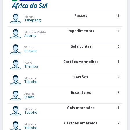
África do Sul
Passes
1
Moremi
Tshepang
Impedimentos
2
Maphosa Modiba
Aubrey
Gols contra
0
Williams
Ronwen
Cartões vermelhos
1
Zwane
Themba
Cartões
2
Mokoena
Teboho
Escanteios
7
Appollis
Oswin
Gols marcados
1
Mokoena
Teboho
Cartões amarelos
2
Mokoena
Teboho