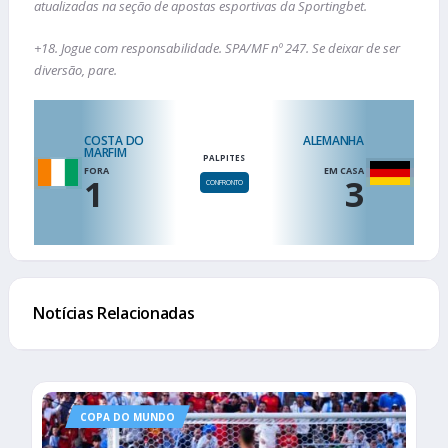
atualizadas na seção de apostas esportivas da Sportingbet.
+18. Jogue com responsabilidade. SPA/MF nº 247. Se deixar de ser
diversão, pare.
COSTA DO
ALEMANHA
MARFIM
PALPITES
FORA
EM CASA
1
3
CONFRONTO
Notícias Relacionadas
COPA DO MUNDO