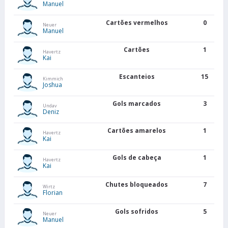
Manuel
Cartões vermelhos
0
Neuer
Manuel
Cartões
1
Havertz
Kai
Escanteios
15
Kimmich
Joshua
Gols marcados
3
Undav
Deniz
Cartões amarelos
1
Havertz
Kai
Gols de cabeça
1
Havertz
Kai
Chutes bloqueados
7
Wirtz
Florian
Gols sofridos
5
Neuer
Manuel