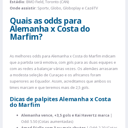
Estádio:
BMO Field, Toronto (CAN)
Onde assistir:
Sportv, Globo, Globoplay e CazéTV
Quais as odds para
Alemanha x Costa do
Marfim?
As melhores odds para Alemanha x Costa do Marfim indicam
que a partida será emotiva, com gols para as duas equipes e
com as redes a balançar várias vezes. Os alemães arrasaram
a modesta seleção de Curaçao e os africanos foram
superiores ao Equador. Assim, acreditamos que ambos os
times marcam e que teremos mais de 2,5 gols.
Dicas de palpites Alemanha x Costa
do Marfim
Alemanha vence, +3,5 gols e Kai Havertz marca
|
Odd: 5.50 (Cotas aumentadas)
Amad Diallo com 3 ou mais chutes
| Odd: 2.20 (Cotas