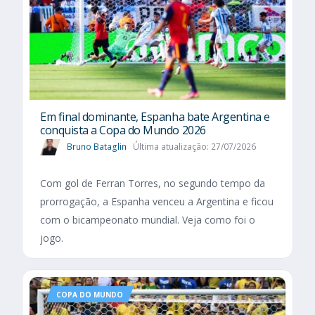
Em final dominante, Espanha bate Argentina e
conquista a Copa do Mundo 2026
Bruno Bataglin
Última atualização: 27/07/2026
Com gol de Ferran Torres, no segundo tempo da
prorrogação, a Espanha venceu a Argentina e ficou
com o bicampeonato mundial. Veja como foi o
jogo.
COPA DO MUNDO