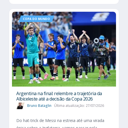
COPA DO MUNDO
Argentina na final: relembre a trajetória da
Albiceleste até a decisão da Copa 2026
Bruno Bataglin
Última atualização: 27/07/2026
Do hat-trick de Messi na estreia até uma virada
épica sobre a Inglaterra, vamos passar pela