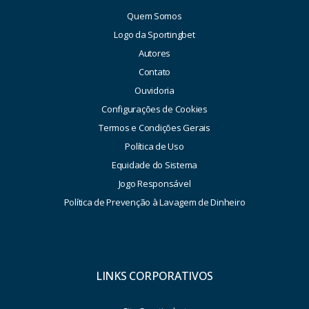
Quem Somos
Logo da Sportingbet
Autores
Contato
Ouvidoria
Configurações de Cookies
Termos e Condições Gerais
Política de Uso
Equidade do Sistema
Jogo Responsável
Política de Prevenção à Lavagem de Dinheiro
LINKS CORPORATIVOS