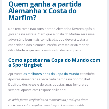
Quem ganha a partida
Alemanha x Costa do
Marfim?
Não tem como não considerar a Alemanha favorita após a
goleada na estreia. Claro que a Costa do Marfim será uma
adversária bem mais complicada, que deverá testar a
capacidade dos alemães. Porém, com maior ou menor
dificuldade, esperamos um triunfo dos europeus.
Como apostar na Copa do Mundo com
a Sportingbet
Aproveite
as melhores odds da Copa do Mundo
e também
Apostas Aumentadas para cada partida na Sportingbet.
Desfrute dos jogos e de suas apostas, mas lembre-se
sempre: aposte com responsabilidade!
As odds foram verificadas no momento da produção deste
conteúdo e estão sujeitas a mudanças. Consulte as odds