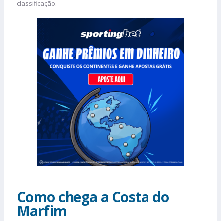
classificação.
Como chega a Costa do
Marfim