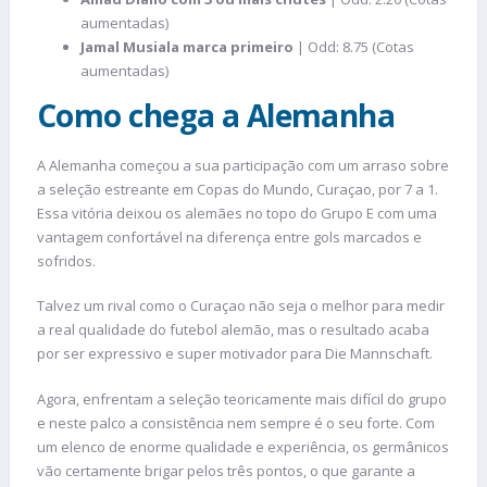
aumentadas)
Jamal Musiala marca primeiro
| Odd: 8.75 (Cotas
aumentadas)
Como chega a Alemanha
A Alemanha começou a sua participação com um arraso sobre
a seleção estreante em Copas do Mundo, Curaçao, por 7 a 1.
Essa vitória deixou os alemães no topo do Grupo E com uma
vantagem confortável na diferença entre gols marcados e
sofridos.
Talvez um rival como o Curaçao não seja o melhor para medir
a real qualidade do futebol alemão, mas o resultado acaba
por ser expressivo e super motivador para Die Mannschaft.
Agora, enfrentam a seleção teoricamente mais difícil do grupo
e neste palco a consistência nem sempre é o seu forte. Com
um elenco de enorme qualidade e experiência, os germânicos
vão certamente brigar pelos três pontos, o que garante a