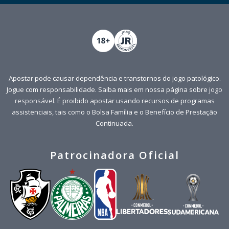
Apostar pode causar dependência e transtornos do jogo patológico.
Jogue com responsabilidade. Saiba mais em nossa página sobre
jogo
responsável
. É proibido apostar usando recursos de programas
assistenciais, tais como o Bolsa Família e o Benefício de Prestação
Continuada.
Patrocinadora Oficial