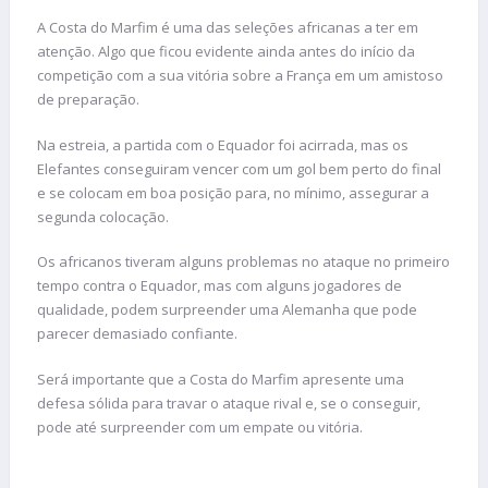
A Costa do Marfim é uma das seleções africanas a ter em
atenção. Algo que ficou evidente ainda antes do início da
competição com a sua vitória sobre a França em um amistoso
de preparação.
Na estreia, a partida com o Equador foi acirrada, mas os
Elefantes conseguiram vencer com um gol bem perto do final
e se colocam em boa posição para, no mínimo, assegurar a
segunda colocação.
Os africanos tiveram alguns problemas no ataque no primeiro
tempo contra o Equador, mas com alguns jogadores de
qualidade, podem surpreender uma Alemanha que pode
parecer demasiado confiante.
Será importante que a Costa do Marfim apresente uma
defesa sólida para travar o ataque rival e, se o conseguir,
pode até surpreender com um empate ou vitória.