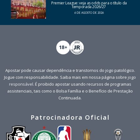
Premier League: veja as odds para o título da
temporada 2026/27
6 DE AGOSTO DE 2026
Apostar pode causar dependência e transtornos do jogo patológico.
Jogue com responsabilidade. Saiba mais em nossa página sobre
jogo
responsável
. É proibido apostar usando recursos de programas
assistenciais, tais como o Bolsa Família e o Benefício de Prestação
Continuada.
Patrocinadora Oficial