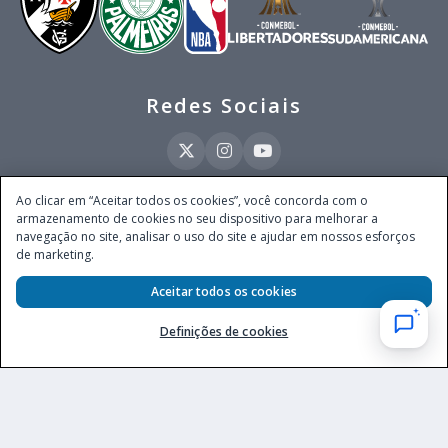
Redes Sociais
Ao clicar em “Aceitar todos os cookies”, você concorda com o
armazenamento de cookies no seu dispositivo para melhorar a
Este site é operado pela Ventmear Brasil LTDA (CNPJ 52.868.380/0001-84), com
navegação no site, analisar o uso do site e ajudar em nossos esforços
endereço na Avenida Brigadeiro Faria Lima, nº 4.055, 3º andar, Itaim Bibi, no
de marketing.
Município de São Paulo, Estado de São Paulo, CEP 04538-133, Brasil - empresa
autorizada a operar apostas de quota fixa em todo território nacional pela
Secretaria de Prêmios e Apostas do Ministério da Fazenda, conforme Portaria nº
Aceitar todos os cookies
247, de 07.02.2025, publicada no DOU em 11.2.2025.
Definições de cookies