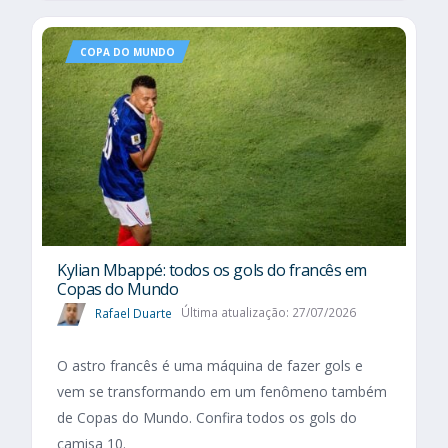
COPA DO MUNDO
Kylian Mbappé: todos os gols do francês em
Copas do Mundo
Rafael Duarte
Última atualização: 27/07/2026
O astro francês é uma máquina de fazer gols e
vem se transformando em um fenômeno também
de Copas do Mundo. Confira todos os gols do
camisa 10.