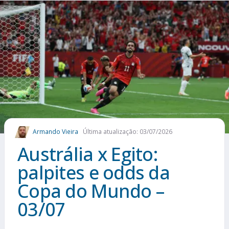
Armando Vieira
Última atualização: 03/07/2026
Austrália x Egito:
palpites e odds da
Copa do Mundo –
03/07