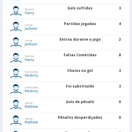
Gols sofridos
3
Souttar
Harry
Partidas jogadas
4
Irvine
Jackson
Entrou durante o jogo
2
Irvine
Jackson
Faltas Cometidas
8
Souttar
Harry
Chutes no gol
3
Irankunda
Nestory
Foi substituído
3
Irankunda
Nestory
Gols de pênalti
0
Leckie
Mathew
Pênaltis desperdiçados
0
Leckie
Mathew