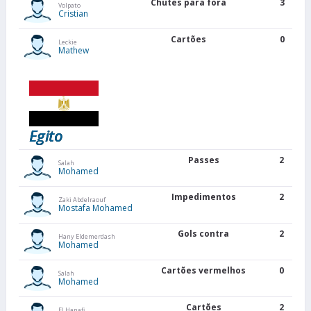
Chutes para fora
3
Volpato
Cristian
Cartões
0
Leckie
Mathew
Egito
Passes
2
Salah
Mohamed
Impedimentos
2
Zaki Abdelraouf
Mostafa Mohamed
Gols contra
2
Hany Eldemerdash
Mohamed
Cartões vermelhos
0
Salah
Mohamed
Cartões
2
El Hanafi