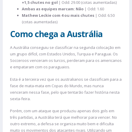
+1,5 chutes no gol
| Odd: 29.00 (cotas aumentadas)
Ambas as equipes marcam: Não
| Odd: 1.60
Mathew Leckie com 4 ou mais chutes
| Odd: 6.50
(cotas aumentadas)
Como chega a Austrália
A Austrália conseguiu se classificar na segunda colocação em
um grupo difícil, com Estados Unidos, Turquia e Paraguai. Os
Socceroos venceram os turcos, perderam para os americanos
e empataram com os paraguaios.
Esta é a terceira vez que os australianos se classificam para a
fase de mata-mata em Copas do Mundo, mas nunca
venceram nessa fase, pelo que tentarão fazer história nesta
sexta-feira.
Porém, com um ataque que produziu apenas dois gols em
três partidas, a Austrália terá que melhorar para vencer. No
outro extremo, a defesa se organiza muito bem e dificulta
muito os movimentos dos atacantes rivais. Utilizando um