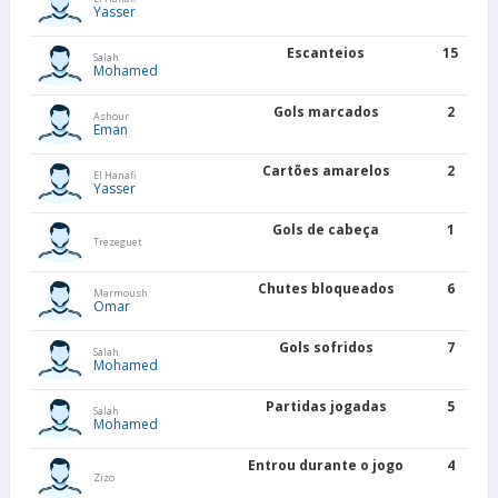
Yasser
Escanteios
15
Salah
Mohamed
Gols marcados
2
Ashour
Eman
Cartões amarelos
2
El Hanafi
Yasser
Gols de cabeça
1
Trezeguet
Chutes bloqueados
6
Marmoush
Omar
Gols sofridos
7
Salah
Mohamed
Partidas jogadas
5
Salah
Mohamed
Entrou durante o jogo
4
Zizo