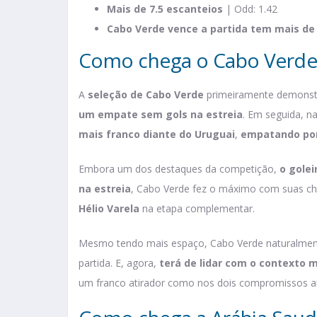
Mais de 7.5 escanteios
| Odd: 1.42
Cabo Verde vence a partida tem mais de 
Como chega o Cabo Verd
A
seleção de Cabo Verde
primeiramente demonstr
um empate sem gols na estreia
. Em seguida, n
mais franco diante do Uruguai
,
empatando por
Embora um dos destaques da competição,
o golei
na estreia
, Cabo Verde fez o máximo com suas ch
Hélio Varela
na etapa complementar.
Mesmo tendo mais espaço, Cabo Verde naturalmente
partida. E, agora,
terá de lidar com o contexto m
um franco atirador como nos dois compromissos an