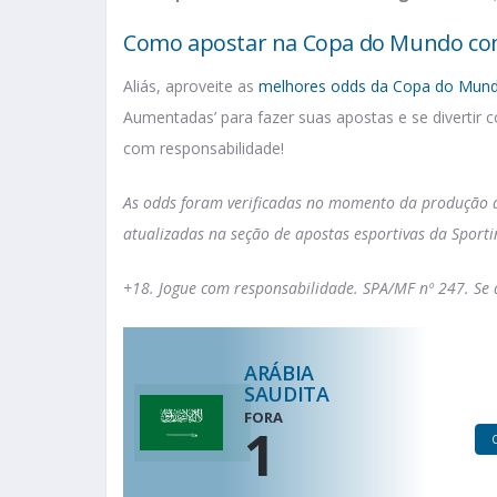
Como apostar na Copa do Mundo co
Aliás, aproveite as
melhores odds da Copa do Mun
Aumentadas’ para fazer suas apostas e se divertir 
com responsabilidade!
As odds foram verificadas no momento da produção d
atualizadas na seção de apostas esportivas da Sporti
+18. Jogue com responsabilidade. SPA/MF nº 247. Se d
ARÁBIA
SAUDITA
FORA
1