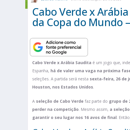
Cabo Verde x Arábia 
da Copa do Mundo –
Cabo Verde x Arábia Saudita
é um jogo que, inde
Espanha,
há de valer uma vaga na próxima fas
seleções. A partida será nesta
sexta-feira, 26 de j
Houston, nos Estados Unidos
.
A
seleção de Cabo Verde
faz parte do
grupo de 
perder na competição
. Mesmo assim,
a seleção
garantir o seu lugar nos 16 avos de final
. Entã