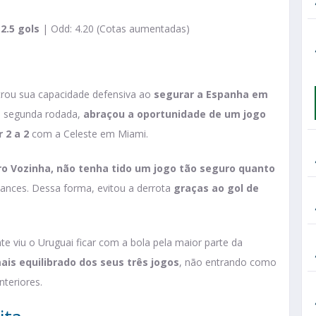
2.5 gols
| Odd: 4.20 (Cotas aumentadas)
e
ou sua capacidade defensiva ao
segurar a Espanha em
a segunda rodada,
abraçou a oportunidade de um jogo
 2 a 2
com a Celeste em Miami.
ro Vozinha, não tenha tido um jogo tão seguro quanto
ances. Dessa forma, evitou a derrota
graças ao gol de
 viu o Uruguai ficar com a bola pela maior parte da
ais equilibrado dos seus três jogos
, não entrando como
teriores.