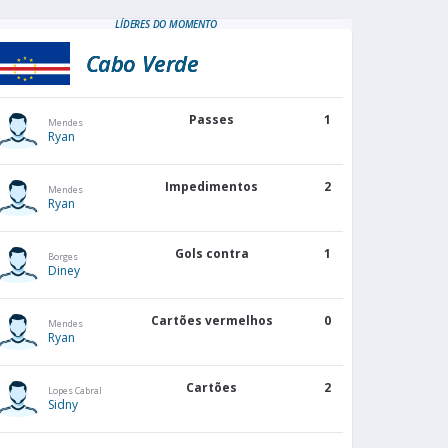
LÍDERES DO MOMENTO
Cabo Verde
Passes
1
Mendes
Ryan
Impedimentos
2
Mendes
Ryan
Gols contra
1
Borges
Diney
Cartões vermelhos
0
Mendes
Ryan
Cartões
2
Lopes Cabral
Sidny