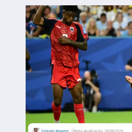
Estevão Maximo
Última atualização: 26/06/2026