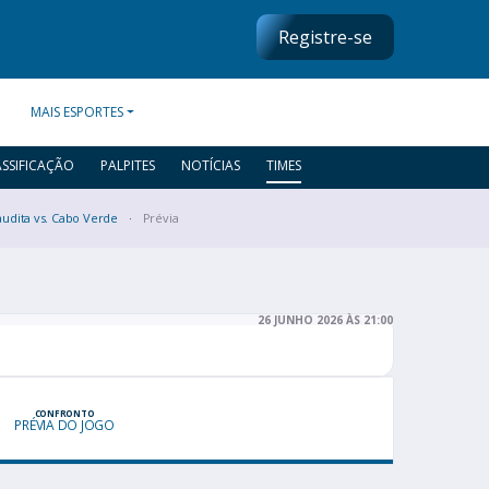
Registre-se
MAIS ESPORTES
ASSIFICAÇÃO
PALPITES
NOTÍCIAS
TIMES
audita vs. Cabo Verde
Prévia
26 JUNHO 2026 ÀS 21:00
CONFRONTO
PRÉVIA DO JOGO