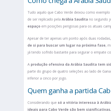
Como chega a Arábia Saud
Tudo aquilo que Cabo Verde deixou como exemplo d
de ser replicado pela
Arábia Saudita
no segundo jo
espaço
em posições perigosas para os atuais ca
Apesar de ter apenas um ponto após duas rodadas
de si para buscar um lugar na próxima fase
, m
já tendo sofrido bastante para segurar o empate con
A
produção ofensiva da Arábia Saudita tem si
parte do grupo de quatro seleções ao lado de Gana,
inferior a cinco por jogo.
Quem ganha a partida Cabo
Considerando que
só a vitória interessa à Arábi
ideais para Cabo Verde são bem significativas