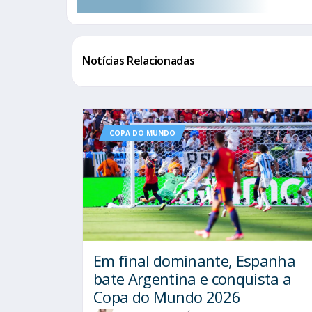
Notícias Relacionadas
COPA DO MUNDO
Em final dominante, Espanha
bate Argentina e conquista a
Copa do Mundo 2026