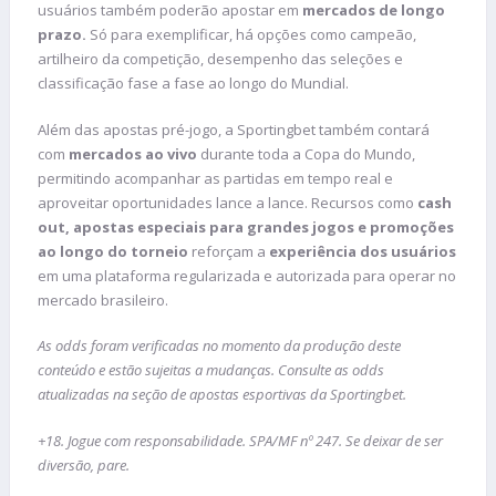
usuários também poderão apostar em
mercados de longo
prazo.
Só para exemplificar, há opções como campeão,
artilheiro da competição, desempenho das seleções e
classificação fase a fase ao longo do Mundial.
Além das apostas pré-jogo, a Sportingbet também contará
com
mercados ao vivo
durante toda a Copa do Mundo,
permitindo acompanhar as partidas em tempo real e
aproveitar oportunidades lance a lance. Recursos como
cash
out, apostas especiais para grandes jogos e promoções
ao longo do torneio
reforçam a
experiência dos usuários
em uma plataforma regularizada e autorizada para operar no
mercado brasileiro.
As odds foram verificadas no momento da produção deste
conteúdo e estão sujeitas a mudanças. Consulte as odds
atualizadas na seção de apostas esportivas da Sportingbet.
+18. Jogue com responsabilidade. SPA/MF nº 247. Se deixar de ser
diversão, pare.