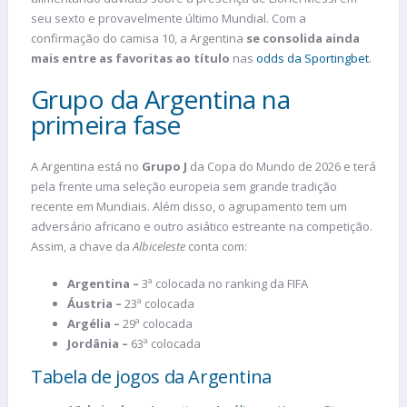
seu sexto e provavelmente último Mundial. Com a
confirmação do camisa 10, a Argentina
se consolida ainda
mais entre as favoritas ao título
nas
odds da Sportingbet
.
Grupo da Argentina na
primeira fase
A Argentina está no
Grupo J
da Copa do Mundo de 2026 e terá
pela frente uma seleção europeia sem grande tradição
recente em Mundiais. Além disso, o agrupamento tem um
adversário africano e outro asiático estreante na competição.
Assim, a chave da
Albiceleste
conta com:
Argentina –
3ª colocada no ranking da FIFA
Áustria –
23ª colocada
Argélia –
29ª colocada
Jordânia –
63ª colocada
Tabela de jogos da Argentina