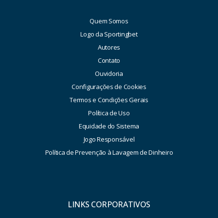
Quem Somos
Logo da Sportingbet
Autores
Contato
Ouvidoria
Configurações de Cookies
Termos e Condições Gerais
Política de Uso
Equidade do Sistema
Jogo Responsável
Política de Prevenção à Lavagem de Dinheiro
LINKS CORPORATIVOS