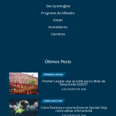
Site Sportingbet
Programa de Afiliados
Entain
Investidores
Carreiras
Últimos Posts
PREMIER LEAGUE
Premier League: veja as odds para o título da
temporada 2026/27
6 DE AGOSTO DE 2026
COMO APOSTAR
Como funciona o recurso Encerrar Aposta? Veja
como utilizar a ferramenta
5 DE AGOSTO DE 2026