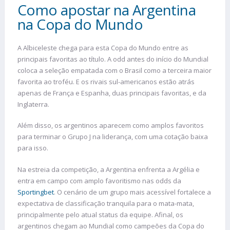
Como apostar na Argentina
na Copa do Mundo
A Albiceleste chega para esta Copa do Mundo entre as
principais favoritas ao título. A odd antes do início do Mundial
coloca a seleção empatada com o Brasil como a terceira maior
favorita ao troféu. E os rivais sul-americanos estão atrás
apenas de França e Espanha, duas principais favoritas, e da
Inglaterra.
Além disso, os argentinos aparecem como amplos favoritos
para terminar o Grupo J na liderança, com uma cotação baixa
para isso.
Na estreia da competição, a Argentina enfrenta a Argélia e
entra em campo com amplo favoritismo nas odds da
Sportingbet
. O cenário de um grupo mais acessível fortalece a
expectativa de classificação tranquila para o mata-mata,
principalmente pelo atual status da equipe. Afinal, os
argentinos chegam ao Mundial como campeões da Copa do