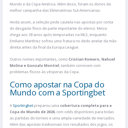
Mundo e da Copa América. Além disso, foram os donos da
melhor campanha das Eliminatórias Sul-Americanas.
Ainda assim, a seleção pede cautela nas apostas por conta
do desgaste físico de parte importante do elenco. Messi
chega aos 38 anos após temporadas na MLS, enquanto
Emiliano Martínez sofreu uma fratura no dedo anelar da mão
direita antes da final da Europa League.
Outros nomes importantes, como
Cristian Romero, Nahuel
Molina e Gonzalo Montiel
, também convivem com
problemas físicos às vésperas da Copa.
Como apostar na Copa do
Mundo com a Sportingbet
A
Sportingbet
preparou uma
cobertura completa para a
Copa do Mundo de 2026
, com odds disponíveis para todas
as partidas do torneio e uma ampla variedade de mercados.
Além das apostas tradicionais nos resultados dos jogos, os