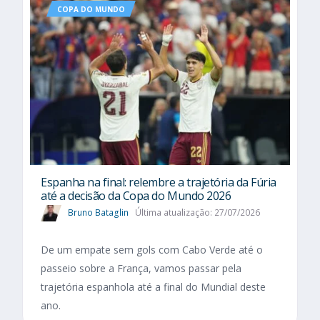
COPA DO MUNDO
Espanha na final: relembre a trajetória da Fúria
até a decisão da Copa do Mundo 2026
Bruno Bataglin
Última atualização: 27/07/2026
De um empate sem gols com Cabo Verde até o
passeio sobre a França, vamos passar pela
trajetória espanhola até a final do Mundial deste
ano.