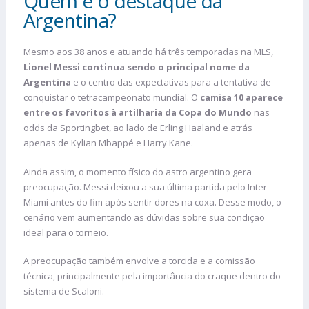
Quem é o destaque da
Argentina?
Mesmo aos 38 anos e atuando há três temporadas na MLS,
Lionel Messi continua sendo o principal nome da
Argentina
e o centro das expectativas para a tentativa de
conquistar o tetracampeonato mundial. O
camisa 10 aparece
entre os favoritos à artilharia da Copa do Mundo
nas
odds da Sportingbet, ao lado de Erling Haaland e atrás
apenas de Kylian Mbappé e Harry Kane.
Ainda assim, o momento físico do astro argentino gera
preocupação. Messi deixou a sua última partida pelo Inter
Miami antes do fim após sentir dores na coxa. Desse modo, o
cenário vem aumentando as dúvidas sobre sua condição
ideal para o torneio.
A preocupação também envolve a torcida e a comissão
técnica, principalmente pela importância do craque dentro do
sistema de Scaloni.