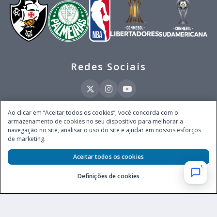
Redes Sociais
Ao clicar em “Aceitar todos os cookies”, você concorda com o
armazenamento de cookies no seu dispositivo para melhorar a
Este site é operado pela Ventmear Brasil LTDA (CNPJ 52.868.380/0001-84), com
navegação no site, analisar o uso do site e ajudar em nossos esforços
endereço na Avenida Brigadeiro Faria Lima, nº 4.055, 3º andar, Itaim Bibi, no
de marketing.
Município de São Paulo, Estado de São Paulo, CEP 04538-133, Brasil - empresa
autorizada a operar apostas de quota fixa em todo território nacional pela
Aceitar todos os cookies
Secretaria de Prêmios e Apostas do Ministério da Fazenda, conforme Portaria nº
247, de 07.02.2025, publicada no DOU em 11.2.2025.
Definições de cookies