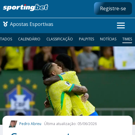
Registre-se
Apostas Esportivas
LTADOS
CALENDÁRIO
CLASSIFICAÇÃO
PALPITES
NOTÍCIAS
TIMES
CONMEBOL LIBERTADORES
FUTEBOL NACIONAL
FUTEBOL INTERNACIONAL
COMO APOSTAR
MAIS ESPORTES
Pedro Abreu
Última atualização: 05/06/2026