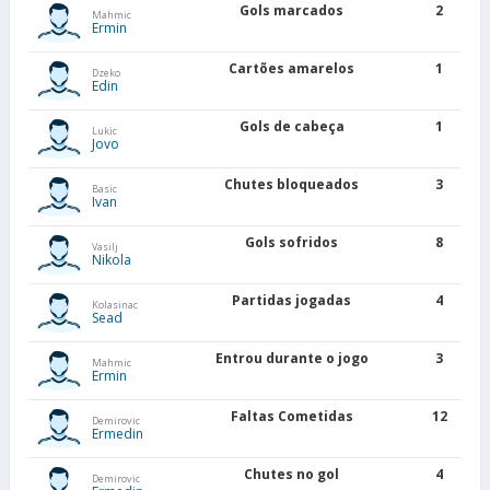
Gols marcados
2
Mahmic
Ermin
Cartões amarelos
1
Dzeko
Edin
Gols de cabeça
1
Lukic
Jovo
Chutes bloqueados
3
Basic
Ivan
Gols sofridos
8
Vasilj
Nikola
Partidas jogadas
4
Kolasinac
Sead
Entrou durante o jogo
3
Mahmic
Ermin
Faltas Cometidas
12
Demirovic
Ermedin
Chutes no gol
4
Demirovic