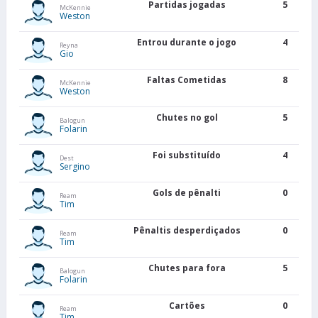
Partidas jogadas
5
McKennie
Weston
Entrou durante o jogo
4
Reyna
Gio
Faltas Cometidas
8
McKennie
Weston
Chutes no gol
5
Balogun
Folarin
Foi substituído
4
Dest
Sergino
Gols de pênalti
0
Ream
Tim
Pênaltis desperdiçados
0
Ream
Tim
Chutes para fora
5
Balogun
Folarin
Cartões
0
Ream
Tim