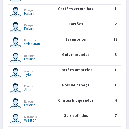
Cartões vermelhos
1
Balogun
Folarin
Cartões
2
Balogun
Folarin
Escanteios
12
Berhalter
Sebastian
Gols marcados
3
Balogun
Folarin
Cartões amarelos
1
Adams
Tyler
Gols de cabeça
1
Freeman
Alex
Chutes bloqueados
4
Balogun
Folarin
Gols sofridos
7
McKennie
Weston