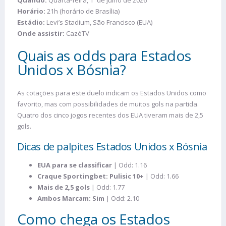
Horário:
21h (horário de Brasília)
Estádio:
Levi’s Stadium, São Francisco (EUA)
Onde assistir:
CazéTV
Quais as odds para Estados
Unidos x Bósnia?
As cotações para este duelo indicam os Estados Unidos como
favorito, mas com possibilidades de muitos gols na partida.
Quatro dos cinco jogos recentes dos EUA tiveram mais de 2,5
gols.
Dicas de palpites Estados Unidos x Bósnia
EUA para se classificar
| Odd: 1.16
Craque Sportingbet: Pulisic 10+
| Odd: 1.66
Mais de 2,5 gols
| Odd: 1.77
Ambos Marcam: Sim
| Odd: 2.10
Como chega os Estados