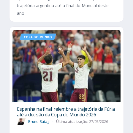
trajetória argentina até a final do Mundial deste
ano
COPA DO MUNDO
Espanha na final: relembre a trajetória da Fúria
até a decisão da Copa do Mundo 2026
Bruno Bataglin
Última atualização: 27/07/2026