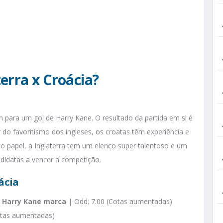
erra x Croácia?
 para um gol de Harry Kane. O resultado da partida em si é
r do favoritismo dos ingleses, os croatas têm experiência e
 No papel, a Inglaterra tem um elenco super talentoso e um
ndidatas a vencer a competição.
ácia
e Harry Kane marca
| Odd: 7.00 (Cotas aumentadas)
otas aumentadas)