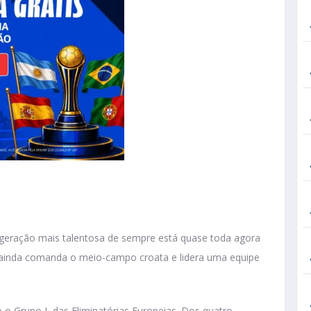
geração mais talentosa de sempre está quase toda agora
 ainda comanda o meio-campo croata e lidera uma equipe
 o Grupo L das Eliminatórias Europeias. Dos quatro