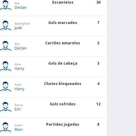
Escanteios
30
Rice
Declan
Gols marcados
7
Bellingham
Jude
Cartões amarelos
2
Rice
Declan
Gols de cabeça
3
Kane
Harry
Chutes bloqueados
4
Kane
Harry
Gols sofridos
12
Konsa
Ezri
Partidas jogadas
8
Guehi
Marc