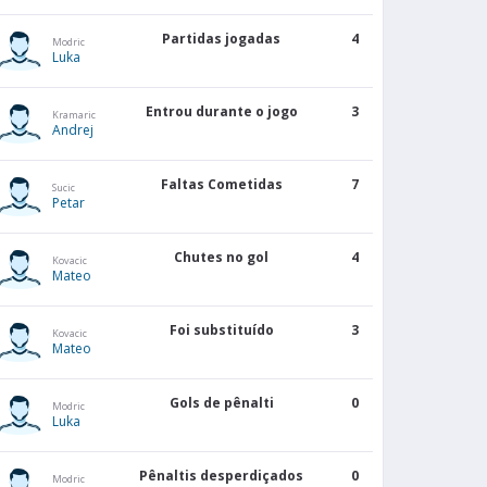
Partidas jogadas
4
Modric
Luka
Entrou durante o jogo
3
Kramaric
Andrej
Faltas Cometidas
7
Sucic
Petar
Chutes no gol
4
Kovacic
Mateo
Foi substituído
3
Kovacic
Mateo
Gols de pênalti
0
Modric
Luka
Pênaltis desperdiçados
0
Modric