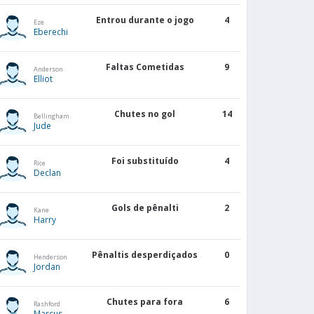
Entrou durante o jogo
4
Eze
Eberechi
Faltas Cometidas
9
Anderson
Elliot
Chutes no gol
14
Bellingham
Jude
Foi substituído
4
Rice
Declan
Gols de pênalti
2
Kane
Harry
Pênaltis desperdiçados
0
Henderson
Jordan
Chutes para fora
6
Rashford
Marcus