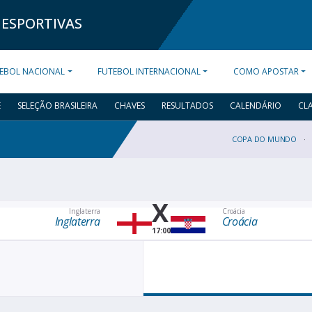
 ESPORTIVAS
EBOL NACIONAL
FUTEBOL INTERNACIONAL
COMO APOSTAR
E
SELEÇÃO BRASILEIRA
CHAVES
RESULTADOS
CALENDÁRIO
CL
COPA DO MUNDO
X
Inglaterra
Croácia
Inglaterra
Croácia
17:00