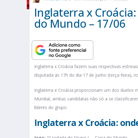
Inglaterra x Croácia
do Mundo – 17/06
Inglaterra x Croácia fazem suas respectivas estrei
disputada às 17h do dia 17 de junho (terça-feira),
Inglaterra e Croácia proporcionam um dos duelos m
Mundial, ambas candidatas não só a se classifica
líderes do grupo.
Inglaterra x Croácia: ond
Jogo:
1ª rodada do Grupo L – Copa do Mundo