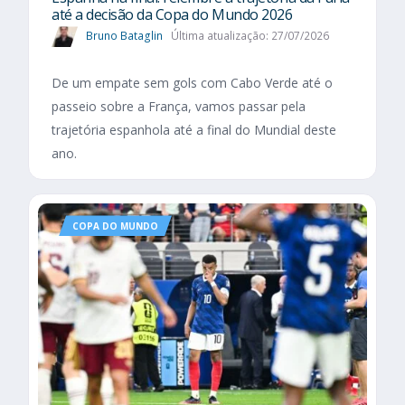
até a decisão da Copa do Mundo 2026
Bruno Bataglin
Última atualização: 27/07/2026
De um empate sem gols com Cabo Verde até o
passeio sobre a França, vamos passar pela
trajetória espanhola até a final do Mundial deste
ano.
COPA DO MUNDO