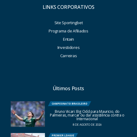
LINKS CORPORATIVOS
Site Sportingbet
Programa de Afiliados
Entain
Investidores
Carreiras
Últimos Posts
CAMPEONATO BRASILEIRO
Bruno Vicari: Big Odd para Mauricio, do
Palmeiras, marcar ou dar assistência contra o
Internacional
8 DE AGOSTO DE 2026
PREMIER LEAGUE