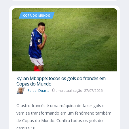
COPA DO MUNDO
Kylian Mbappé: todos os gols do francês em
Copas do Mundo
Rafael Duarte
Última atualização: 27/07/2026
O astro francês é uma máquina de fazer gols e
vem se transformando em um fenômeno também
de Copas do Mundo. Confira todos os gols do
camisa 10.