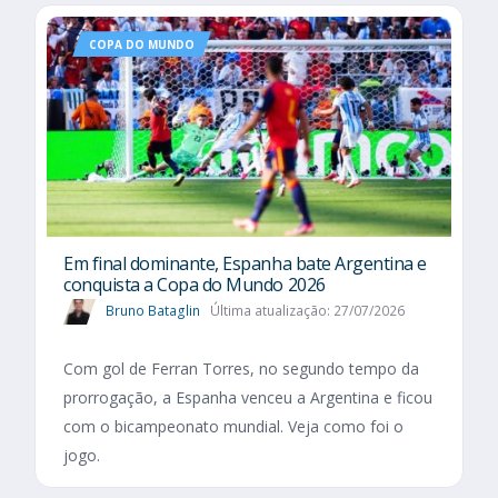
COPA DO MUNDO
Em final dominante, Espanha bate Argentina e
conquista a Copa do Mundo 2026
Bruno Bataglin
Última atualização: 27/07/2026
Com gol de Ferran Torres, no segundo tempo da
prorrogação, a Espanha venceu a Argentina e ficou
com o bicampeonato mundial. Veja como foi o
jogo.