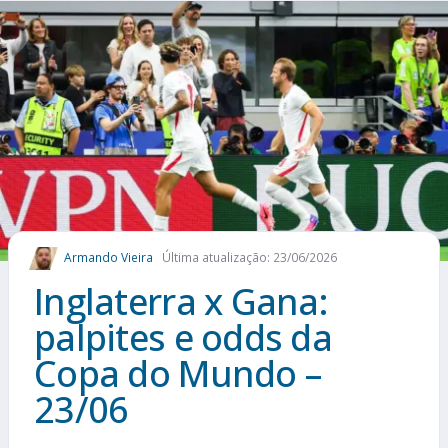
Armando Vieira
Última atualização: 23/06/2026
Inglaterra x Gana:
palpites e odds da
Copa do Mundo –
23/06