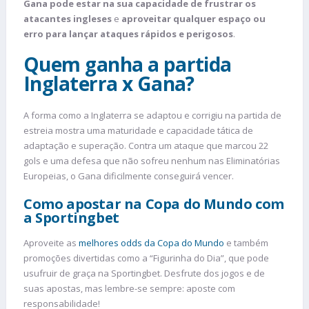
Gana pode estar na sua capacidade de frustrar os
atacantes ingleses
e
aproveitar qualquer espaço ou
erro para lançar ataques rápidos e perigosos
.
Quem ganha a partida
Inglaterra x Gana?
A forma como a Inglaterra se adaptou e corrigiu na partida de
estreia mostra uma maturidade e capacidade tática de
adaptação e superação. Contra um ataque que marcou 22
gols e uma defesa que não sofreu nenhum nas Eliminatórias
Europeias, o Gana dificilmente conseguirá vencer.
Como apostar na Copa do Mundo com
a Sportingbet
Aproveite as
melhores odds da Copa do Mundo
e também
promoções divertidas como a “Figurinha do Dia”, que pode
usufruir de graça na Sportingbet. Desfrute dos jogos e de
suas apostas, mas lembre-se sempre: aposte com
responsabilidade!