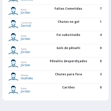
Faltas Cometidas
7
Ayew
Jordan
Chutes no gol
1
Luckassen
Derrick
Foi substituído
4
Ayew
Jordan
Gols de pênalti
0
Ayew
Jordan
Pênaltis desperdiçados
0
Ayew
Jordan
Chutes para fora
3
Fatawu
Issahaku
Cartões
0
Ayew
Jordan