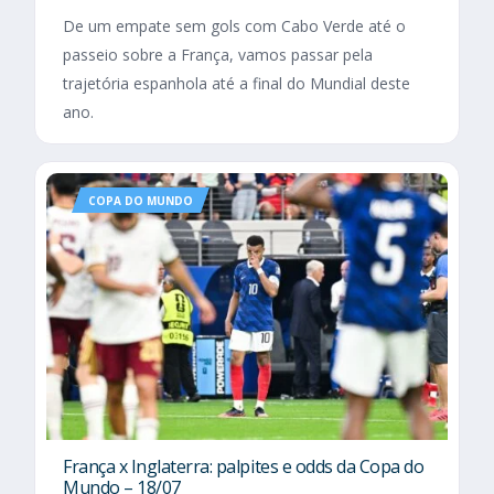
De um empate sem gols com Cabo Verde até o
passeio sobre a França, vamos passar pela
trajetória espanhola até a final do Mundial deste
ano.
COPA DO MUNDO
França x Inglaterra: palpites e odds da Copa do
Mundo – 18/07