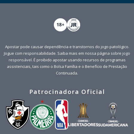
Apostar pode causar dependência e transtornos do jogo patológico.
Jogue com responsabilidade. Saiba mais em nossa página sobre
jogo
responsável
. É proibido apostar usando recursos de programas
assistenciais, tais como o Bolsa Família e o Benefício de Prestação
Continuada.
Patrocinadora Oficial