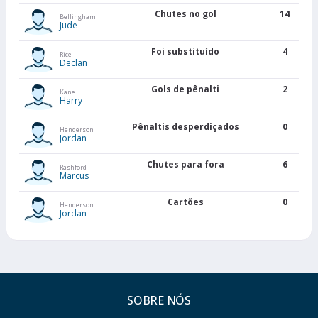
Chutes no gol
14
Bellingham
Jude
Foi substituído
4
Rice
Declan
Gols de pênalti
2
Kane
Harry
Pênaltis desperdiçados
0
Henderson
Jordan
Chutes para fora
6
Rashford
Marcus
Cartões
0
Henderson
Jordan
SOBRE NÓS