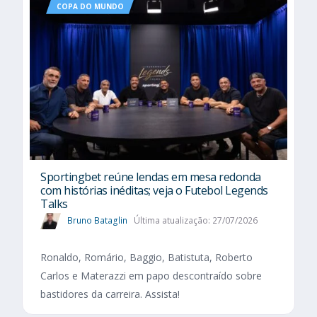
COPA DO MUNDO
Sportingbet reúne lendas em mesa redonda
com histórias inéditas; veja o Futebol Legends
Talks
Bruno Bataglin
Última atualização: 27/07/2026
Ronaldo, Romário, Baggio, Batistuta, Roberto
Carlos e Materazzi em papo descontraído sobre
bastidores da carreira. Assista!