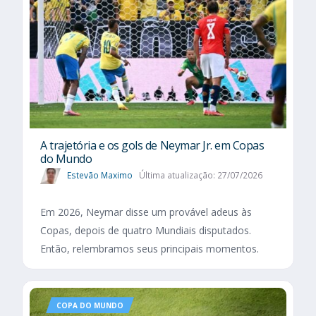
A trajetória e os gols de Neymar Jr. em Copas
do Mundo
Estevão Maximo
Última atualização: 27/07/2026
Em 2026, Neymar disse um provável adeus às
Copas, depois de quatro Mundiais disputados.
Então, relembramos seus principais momentos.
COPA DO MUNDO