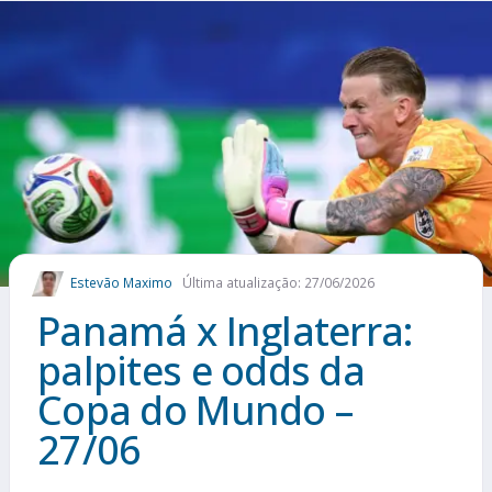
Estevão Maximo
Última atualização: 27/06/2026
Panamá x Inglaterra:
palpites e odds da
Copa do Mundo –
27/06