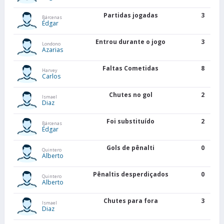
Partidas jogadas
3
Bárcenas
Édgar
Entrou durante o jogo
3
Londono
Azarias
Faltas Cometidas
8
Harvey
Carlos
Chutes no gol
2
Ismael
Diaz
Foi substituído
2
Bárcenas
Édgar
Gols de pênalti
0
Quintero
Alberto
Pênaltis desperdiçados
0
Quintero
Alberto
Chutes para fora
3
Ismael
Diaz