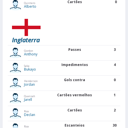
Cartões
0
Quintero
Alberto
Inglaterra
Passes
3
Gordon
Anthony
Impedimentos
4
Saka
Bukayo
Gols contra
0
Henderson
Jordan
Cartões vermelhos
1
Quansah
Jarell
Cartões
2
Rice
Declan
Escanteios
30
Rice