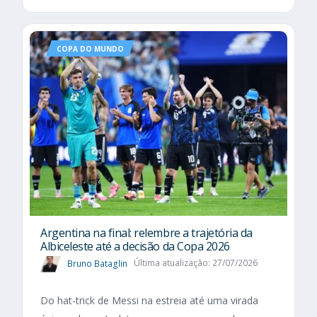
COPA DO MUNDO
Argentina na final: relembre a trajetória da
Albiceleste até a decisão da Copa 2026
Bruno Bataglin
Última atualização: 27/07/2026
Do hat-trick de Messi na estreia até uma virada