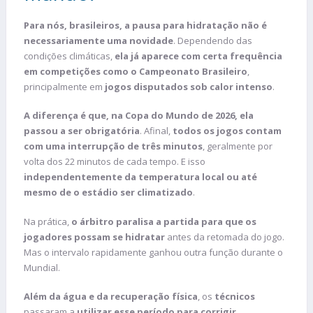
Para nós, brasileiros, a pausa para hidratação não é
necessariamente uma novidade
. Dependendo das
condições climáticas,
ela já aparece com certa frequência
em competições como o Campeonato Brasileiro
,
principalmente em
jogos disputados sob calor intenso
.
A diferença é que, na Copa do Mundo de 2026, ela
passou a ser obrigatória
. Afinal,
todos os jogos contam
com uma interrupção de três minutos
, geralmente por
volta dos 22 minutos de cada tempo. E isso
independentemente da temperatura local ou até
mesmo de o estádio ser climatizado
.
Na prática,
o árbitro paralisa a partida para que os
jogadores possam se hidratar
antes da retomada do jogo.
Mas o intervalo rapidamente ganhou outra função durante o
Mundial.
Além da água e da recuperação física
, os
técnicos
passaram a
utilizar esse período para corrigir