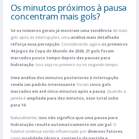
Os minutos próximos à pausa
concentram mais gols?
Se os números gerais já mostram uma tendência
de mais
gols após as interrupções, uma
análise mais detalhada
reforça essa percepção
. Considerando agora
os primeiros
44 jogos da Copa do Mundo de 2026, 21 gols foram
marcados pouco tempo depois das pausas para
hidratação
. Isso seja no primeiro ou no segundo tempo.
Uma análise dos minutos posteriores à interrupção
revela um padrão interessante
. Foram
cinco gols
marcados em até cinco minutos após a pausa
. Quando a
janela é
ampliada para dez minutos, esse total sobe
para 16
.
Naturalmente,
isso não significa que uma pausa para
hidratação resulte automaticamente em um gol
. O
futebol continua sendo influenciado por
diversos fatores
,
como
qualidade técnica, contexto da partida e