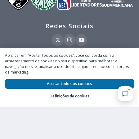
Redes Sociais
Ao clicar em “Aceitar todos os cookies”, você concorda com o
armazenamento de cookies no seu dispositivo para melhorar a
Este site é operado pela Ventmear Brasil LTDA (CNPJ 52.868.380/0001-84), com
navegação no site, analisar o uso do site e ajudar em nossos esforços
endereço na Avenida Brigadeiro Faria Lima, nº 4.055, 3º andar, Itaim Bibi, no
de marketing.
Município de São Paulo, Estado de São Paulo, CEP 04538-133, Brasil - empresa
autorizada a operar apostas de quota fixa em todo território nacional pela
Secretaria de Prêmios e Apostas do Ministério da Fazenda, conforme Portaria nº
Aceitar todos os cookies
247, de 07.02.2025, publicada no DOU em 11.2.2025.
Definições de cookies