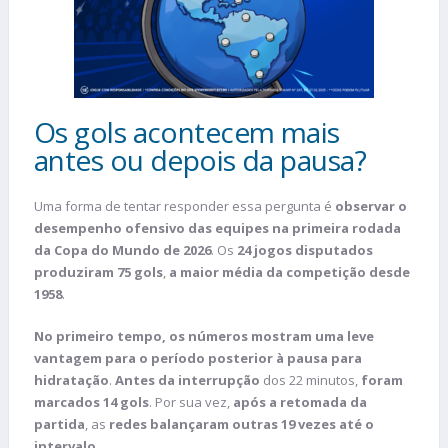
Os gols acontecem mais
antes ou depois da pausa?
Uma forma de tentar responder essa pergunta é
observar o
desempenho ofensivo das equipes na primeira rodada
da Copa do Mundo de 2026
. Os
24 jogos disputados
produziram 75 gols
,
a maior média da competição desde
1958
.
No primeiro tempo, os números mostram uma leve
vantagem para o período posterior à pausa para
hidratação
.
Antes da interrupção
dos 22 minutos,
foram
marcados 14 gols
. Por sua vez,
após a retomada da
partida
, as
redes balançaram outras 19 vezes até o
intervalo
.