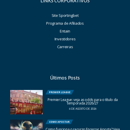
LINKS CORPORATIVOS
Site Sportingbet
Programa de Afiliados
Entain
Investidores
Carreiras
Últimos Posts
PREMIER LEAGUE
Premier League: veja as odds para o título da
temporada 2026/27
6 DE AGOSTO DE 2026
COMO APOSTAR
Como funciona o recurso Encerrar Aposta? Veja