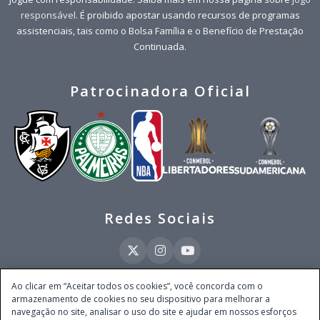
responsável
. É proibido apostar usando recursos de programas
assistenciais, tais como o Bolsa Família e o Benefício de Prestação
Continuada.
Patrocinadora Oficial
Redes Sociais
Ao clicar em “Aceitar todos os cookies”, você concorda com o
armazenamento de cookies no seu dispositivo para melhorar a
Este site é operado pela Ventmear Brasil LTDA (CNPJ 52.868.380/0001-84), com
navegação no site, analisar o uso do site e ajudar em nossos esforços
endereço na Avenida Brigadeiro Faria Lima, nº 4.055, 3º andar, Itaim Bibi, no