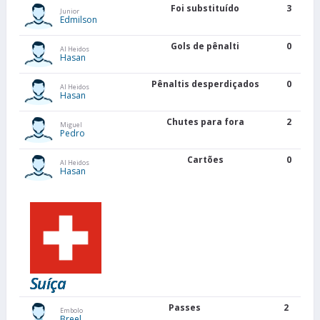
Foi substituído
3
Junior
Edmilson
Gols de pênalti
0
Al Heidos
Hasan
Pênaltis desperdiçados
0
Al Heidos
Hasan
Chutes para fora
2
Miguel
Pedro
Cartões
0
Al Heidos
Hasan
Suíça
Passes
2
Embolo
Breel