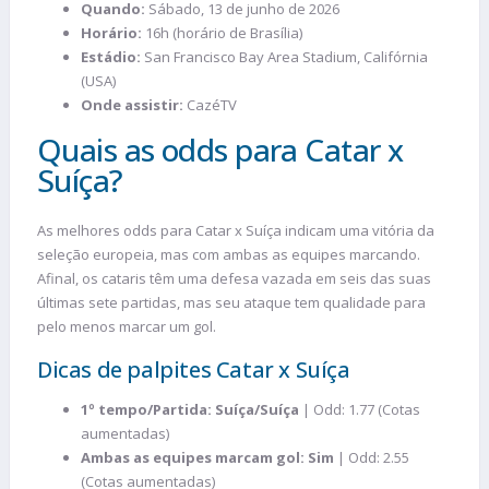
Quando:
Sábado, 13 de junho de 2026
Horário:
16h (horário de Brasília)
Estádio:
San Francisco Bay Area Stadium, Califórnia
(USA)
Onde assistir:
CazéTV
Quais as odds para Catar x
Suíça?
As melhores odds para Catar x Suíça indicam uma vitória da
seleção europeia, mas com ambas as equipes marcando.
Afinal, os cataris têm uma defesa vazada em seis das suas
últimas sete partidas, mas seu ataque tem qualidade para
pelo menos marcar um gol.
Dicas de palpites Catar x Suíça
1º tempo/Partida: Suíça/Suíça
| Odd: 1.77 (Cotas
aumentadas)
Ambas as equipes marcam gol: Sim
| Odd: 2.55
(Cotas aumentadas)