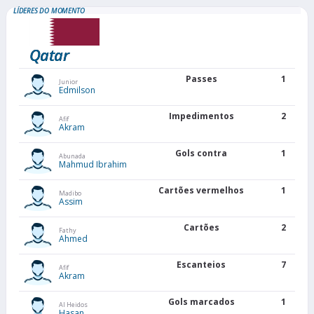
LÍDERES DO MOMENTO
Qatar
Passes
1
Junior
Edmilson
Impedimentos
2
Afif
Akram
Gols contra
1
Abunada
Mahmud Ibrahim
Cartões vermelhos
1
Madibo
Assim
Cartões
2
Fathy
Ahmed
Escanteios
7
Afif
Akram
Gols marcados
1
Al Heidos
Hasan