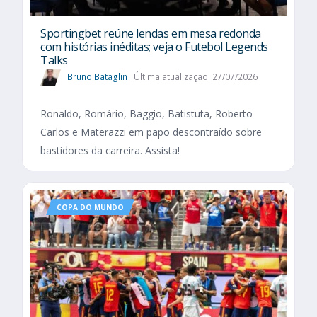
Sportingbet reúne lendas em mesa redonda
com histórias inéditas; veja o Futebol Legends
Talks
Bruno Bataglin
Última atualização: 27/07/2026
Ronaldo, Romário, Baggio, Batistuta, Roberto
Carlos e Materazzi em papo descontraído sobre
bastidores da carreira. Assista!
COPA DO MUNDO