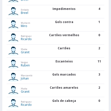
Impedimentos
4
Embolo
Breel
Gols contra
1
Muheim
Miro
Cartões vermelhos
0
Rodriguez
Ricardo
Cartões
2
Xhaka
Granit
Escanteios
11
Vargas
Ruben
Gols marcados
3
Manzambi
Johan
Cartões amarelos
2
Xhaka
Granit
Gols de cabeça
0
Rodriguez
Ricardo