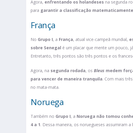
Agora,
enfrentando os holandeses
na segunda r
para
garantir a classificação matematicament
França
No
Grupo I
, a
França
, atual vice-campeã mundial,
e
sobre Senegal
é um placar que mente um pouco, já q
Entretanto, três pontos são três pontos e os france
Agora, na
segunda rodada
, os
Bleus
medem força
para vencer de maneira tranquila
. Com mais três
no mata-mata.
Noruega
Também no
Grupo I
, a
Noruega
não tomou conhe
4 a 1
. Dessa maneira, os noruegueses assumiram a li