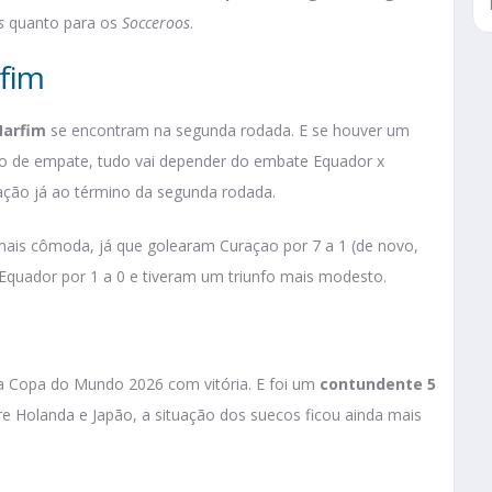
s
quanto para os
Socceroos
.
fim
Marfim
se encontram na segunda rodada. E se houver um
so de empate, tudo vai depender do embate Equador x
cação já ao término da segunda rodada.
mais cômoda, já que golearam Curaçao por 7 a 1 (de novo,
Equador por 1 a 0 e tiveram um triunfo mais modesto.
 a Copa do Mundo 2026 com vitória. E foi um
contundente 5
re Holanda e Japão, a situação dos suecos ficou ainda mais