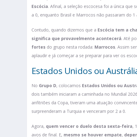
Escócia
. Afinal, a seleção escocesa foi a única que
a 0, enquanto Brasil e Marrocos não passaram do 1 
Contudo, quando dizemos que a
Escócia tem a ch
significa que provavelmente acontecerá
. Até p
fortes
do grupo nesta rodada:
Marrocos
. Assim se
aplaudir e já começar a se preparar para ver os esc
Estados Unidos ou Austráli
No
Grupo D
, colocamos
Estados Unidos ou Austr
dois também iniciaram a caminhada no Mundial 202
anfitriões da Copa, tiveram uma atuação convincente
surpreenderam a Turquia e venceram por 2 a 0.
Agora,
quem vencer o duelo desta sexta-feira
, 
avos de final. E,
mesmo se houver empate
,
depen