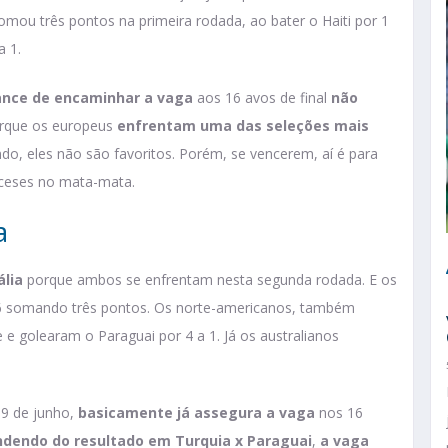
 somou três pontos na primeira rodada, ao bater o Haiti por 1
a 1.
ance de encaminhar a vaga
aos 16 avos de final
não
orque os europeus
enfrentam uma das seleções mais
ndo, eles não são favoritos. Porém, se vencerem, aí é para
oceses no mata-mata.
a
ália
porque ambos se enfrentam nesta segunda rodada. E os
6 somando três pontos. Os norte-americanos, também
 e golearam o Paraguai por 4 a 1. Já os australianos
19 de junho,
basicamente já assegura a vaga
nos 16
dendo do resultado em Turquia x Paraguai
,
a vaga