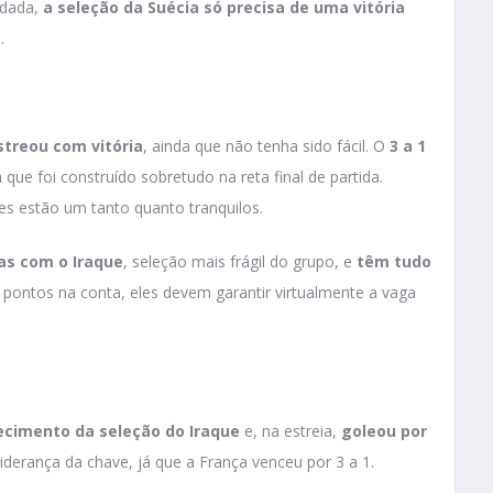
odada,
a seleção da Suécia só precisa de uma vitória
e
.
streou com vitória
, ainda que não tenha sido fácil. O
3 a 1
ue foi construído sobretudo na reta final de partida.
ses estão um tanto quanto tranquilos.
s com o Iraque
, seleção mais frágil do grupo, e
têm tudo
 pontos na conta, eles devem garantir virtualmente a vaga
cimento da seleção do Iraque
e, na estreia,
goleou por
derança da chave, já que a França venceu por 3 a 1.