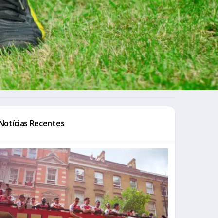
Notícias Recentes