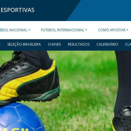
 ESPORTIVAS
EBOL NACIONAL
FUTEBOL INTERNACIONAL
COMO APOSTAR
E
SELEÇÃO BRASILEIRA
CHAVES
RESULTADOS
CALENDÁRIO
CL