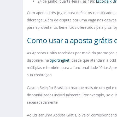
24 de junho (quarta-feira), às 19h:
Escócia x Br
Com apenas três jogos para definir os classificado
diferença. Além da disputa por uma vaga nas oitavas
para aproveitar os benefícios oferecidos pela promo
Como usar a aposta grátis e
As Apostas Grátis recebidas por meio da promoção po
disponível na
Sportingbet
, desde que atendam à odd m
múltiplas e também para a funcionalidade “Criar Apos
sua creditação.
Caso a Seleção Brasileira marque mais de um gol e o
disponibilizadas individualmente. Por exemplo, se o B
separadadamente.
Ao utilizar uma Aposta Grátis, o valor corresponden