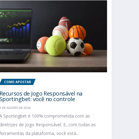
COMO APOSTAR
Recursos de Jogo Responsável na
Sportingbet: você no controle
5 DE AGOSTO DE 2026
A Sportingbet é 100% comprometida com as
diretrizes de Jogo Responsável. E, com todas as
ferramentas da plataforma, você está...