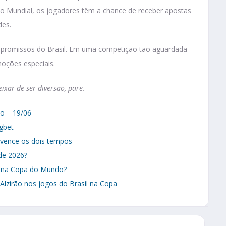
 no Mundial, os jogadores têm a chance de receber apostas
des.
ompromissos do Brasil. Em uma competição tão aguardada
oções especiais.
ixar de ser diversão, pare.
do – 19/06
gbet
il vence os dois tempos
de 2026?
ge na Copa do Mundo?
 Alzirão nos jogos do Brasil na Copa