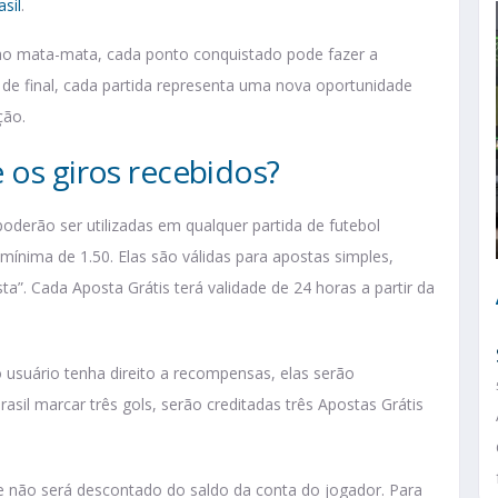
asil
.
s ao mata-mata, cada ponto conquistado pode fazer a
 de final, cada partida representa uma nova oportunidade
ção.
 os giros recebidos?
derão ser utilizadas em qualquer partida de futebol
ínima de 1.50. Elas são válidas para apostas simples,
ta”. Cada Aposta Grátis terá validade de 24 horas a partir da
 usuário tenha direito a recompensas, elas serão
rasil marcar três gols, serão creditadas três Apostas Grátis
te não será descontado do saldo da conta do jogador. Para