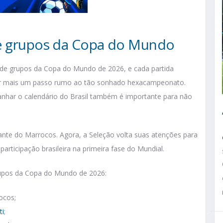
de grupos da Copa do Mundo
e de grupos da Copa do Mundo de 2026, e cada partida
ar mais um passo rumo ao tão sonhado hexacampeonato.
har o calendário do Brasil também é importante para não
iante do Marrocos. Agora, a Seleção volta suas atenções para
participação brasileira na primeira fase do Mundial.
upos da Copa do Mundo de 2026:
ocos;
ti
;