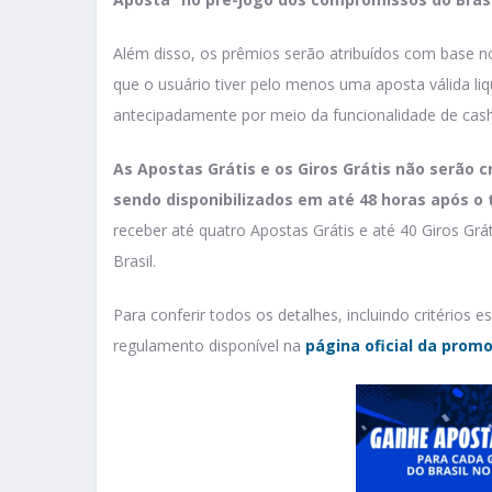
Além disso, os prêmios serão atribuídos com base 
que o usuário tiver pelo menos uma aposta válida li
antecipadamente por meio da funcionalidade de cash
As Apostas Grátis e os Giros Grátis não serão 
sendo disponibilizados em até 48 horas após o 
receber até quatro Apostas Grátis e até 40 Giros Gr
Brasil.
Para conferir todos os detalhes, incluindo critérios 
regulamento disponível na
página oficial da prom