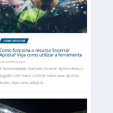
COMO APOSTAR
Como funciona o recurso Encerrar
Aposta? Veja como utilizar a ferramenta
5 DE AGOSTO DE 2026
A funcionalidade chamada Encerrar Aposta deixa o
jogador com maior controle sobre suas apostas.
Assim, veja como utilizá-la....