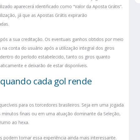
ilizado aparecerá identificado como “Valor da Aposta Grátis”.
lização, já que as Apostas Grátis expirarão
adas.
após a sua creditação. Os eventuais ganhos obtidos por meio
 na conta do usuário após a utilização integral dos giros
 dentro do período estabelecido, tanto os giros quanto
ticamente e deixarão de estar disponíveis.
r quando cada gol rende
cíveis para os torcedores brasileiros. Seja em uma jogada
 minutos finais ou em uma atuação dominante da Seleção,
 rumo ao hexa.
s podem tornar essa experiência ainda mais interessante.