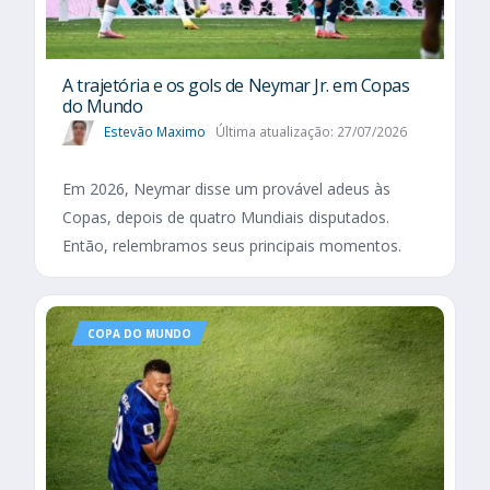
A trajetória e os gols de Neymar Jr. em Copas
do Mundo
Estevão Maximo
Última atualização: 27/07/2026
Em 2026, Neymar disse um provável adeus às
Copas, depois de quatro Mundiais disputados.
Então, relembramos seus principais momentos.
COPA DO MUNDO