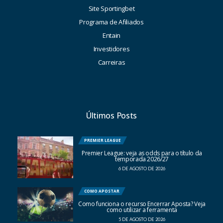
Site Sportingbet
Programa de Afiliados
Entain
Investidores
Carreiras
Últimos Posts
PREMIER LEAGUE
Premier League: veja as odds para o título da
temporada 2026/27
6 DE AGOSTO DE 2026
COMO APOSTAR
Como funciona o recurso Encerrar Aposta? Veja
como utilizar a ferramenta
5 DE AGOSTO DE 2026