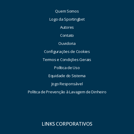
Quem Somos
Logo da Sportingbet
Autores
Contato
Ouvidoria
Configurações de Cookies
Termos e Condições Gerais
Política de Uso
Equidade do Sistema
Jogo Responsável
Política de Prevenção à Lavagem de Dinheiro
LINKS CORPORATIVOS