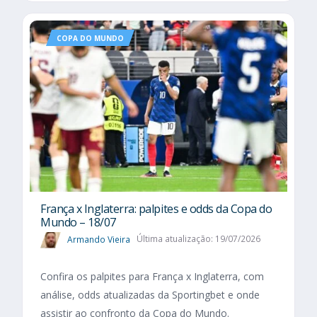
COPA DO MUNDO
França x Inglaterra: palpites e odds da Copa do
Mundo – 18/07
Armando Vieira
Última atualização: 19/07/2026
Confira os palpites para França x Inglaterra, com
análise, odds atualizadas da Sportingbet e onde
assistir ao confronto da Copa do Mundo.