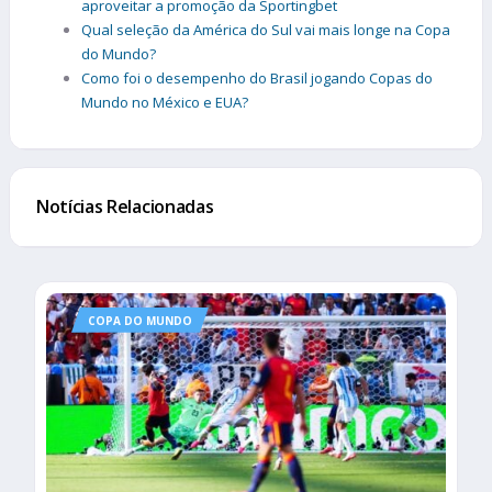
aproveitar a promoção da Sportingbet
Qual seleção da América do Sul vai mais longe na Copa
do Mundo?
Como foi o desempenho do Brasil jogando Copas do
Mundo no México e EUA?
Notícias Relacionadas
COPA DO MUNDO