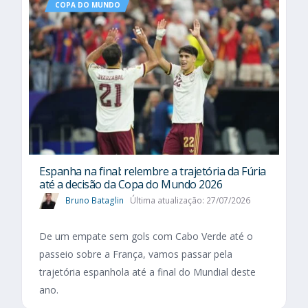
COPA DO MUNDO
Espanha na final: relembre a trajetória da Fúria
até a decisão da Copa do Mundo 2026
Bruno Bataglin
Última atualização: 27/07/2026
De um empate sem gols com Cabo Verde até o
passeio sobre a França, vamos passar pela
trajetória espanhola até a final do Mundial deste
ano.