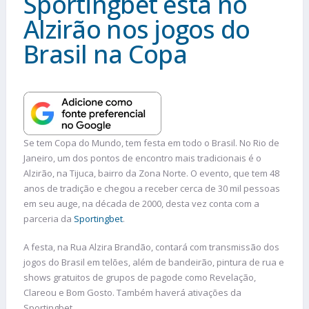
Sportingbet está no
Alzirão nos jogos do
Brasil na Copa
Se tem Copa do Mundo, tem festa em todo o Brasil. No Rio de
Janeiro, um dos pontos de encontro mais tradicionais é o
Alzirão, na Tijuca, bairro da Zona Norte. O evento, que tem 48
anos de tradição e chegou a receber cerca de 30 mil pessoas
em seu auge, na década de 2000, desta vez conta com a
parceria da
Sportingbet
.
A festa, na Rua Alzira Brandão, contará com transmissão dos
jogos do Brasil em telões, além de bandeirão, pintura de rua e
shows gratuitos de grupos de pagode como Revelação,
Clareou e Bom Gosto. Também haverá ativações da
Sportingbet.