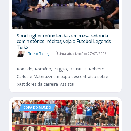
Sportingbet reúne lendas em mesa redonda
com histórias inéditas; veja o Futebol Legends
Talks
Bruno Bataglin
Última atualização: 27/07/2026
Ronaldo, Romário, Baggio, Batistuta, Roberto
Carlos e Materazzi em papo descontraído sobre
bastidores da carreira. Assista!
COPA DO MUNDO