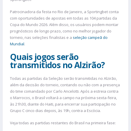
Patrocinadora da festa no Rio de Janeiro, a Sportingbet conta
com oportunidades de apostas em todas as 104 partidas da
Copa do Mundo 2026. Além disso, os usuários podem montar
prognósticos de longo prazo, como no melhor jogador do
torneio, nas seleções finalistas e a
seleção campeã do
Mundial
.
Quais jogos serão
transmitidos no Alzirão?
Todas as partidas da Seleção serão transmitidas no Alzirão,
além da decisão do torneio, contando ou não com a presença
do time comandado por Carlo Ancelotti. Após a estreia contra
o Marrocos, o Brasil voltará a campo na próxima sexta-feira,
às 21h30, diante do Haiti, para encerrar sua participação no
Grupo C cinco dias depois, às 19h, contra a Escócia.
Veja todas as partidas restantes do Brasil na primeira fase: