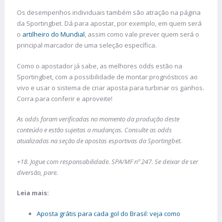
Os desempenhos individuais também são atração na página
da Sportingbet. Dá para apostar, por exemplo, em quem será
o
artilheiro do Mundial
, assim como vale prever quem será o
principal marcador de uma seleção específica.
Como o apostador já sabe, as melhores odds estão na
Sportingbet, com a possibilidade de montar prognósticos ao
vivo e usar o sistema de criar aposta para turbinar os ganhos.
Corra para conferir e aproveite!
As odds foram verificadas no momento da produção deste
conteúdo e estão sujeitas a mudanças. Consulte as odds
atualizadas na seção de apostas esportivas da Sportingbet.
+18. Jogue com responsabilidade. SPA/MF nº 247. Se deixar de ser
diversão, pare.
Leia mais:
Aposta grátis para cada gol do Brasil: veja como