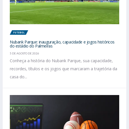
FUTEBOL
Nubank Parque: inauguração, capacidade e jogos históricos
do estádio do Palmeiras
5 DE AGOSTO DE 2026
Conheça a história do Nubank Parque, sua capacidade,
recordes, títulos e os jogos que marcaram a trajetória da
casa do...