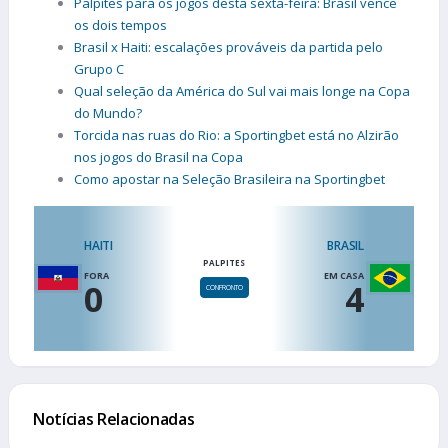
Palpites para os jogos desta sexta-feira: Brasil vence
os dois tempos
Brasil x Haiti: escalações prováveis da partida pelo
Grupo C
Qual seleção da América do Sul vai mais longe na Copa
do Mundo?
Torcida nas ruas do Rio: a Sportingbet está no Alzirão
nos jogos do Brasil na Copa
Como apostar na Seleção Brasileira na Sportingbet
HAITI
BRASIL
PALPITES
FORA
EM CASA
0
4
CONFRONTO
Notícias Relacionadas