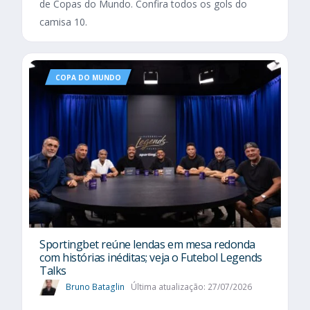
de Copas do Mundo. Confira todos os gols do
camisa 10.
COPA DO MUNDO
Sportingbet reúne lendas em mesa redonda
com histórias inéditas; veja o Futebol Legends
Talks
Bruno Bataglin
Última atualização: 27/07/2026