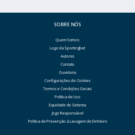
SOBRE NÓS
Quem Somos
Logo da Sportingbet
Autores
Contato
Ouvidoria
Configurações de Cookies
Termos e Condições Gerais
Política de Uso
Equidade do Sistema
Jogo Responsável
Política de Prevenção à Lavagem de Dinheiro