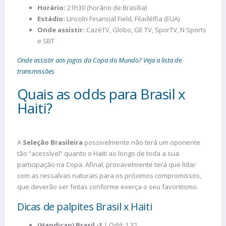
Horário:
21h30 (horário de Brasília)
Estádio:
Lincoln Financial Field, Filadélfia (EUA)
Onde assistir:
CazéTV, Globo, GE TV, SporTV, N Sports
e SBT
Onde assistir aos jogos da Copa do Mundo? Veja a lista de
transmissões
Quais as odds para Brasil x
Haiti?
A
Seleção Brasileira
possivelmente não terá um oponente
tão “acessível” quanto o Haiti ao longo de toda a sua
participação na Copa. Afinal, provavelmente terá que lidar
com as ressalvas naturais para os próximos compromissos,
que deverão ser feitas conforme exerça o seu favoritismo.
Dicas de palpites Brasil x Haiti
(Handicap) Brasil -1
| Odd: 1.32