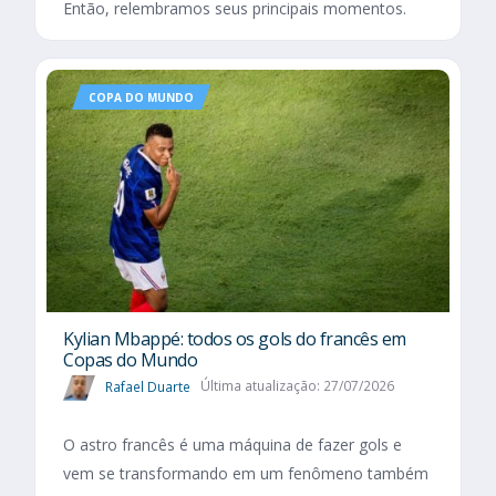
Então, relembramos seus principais momentos.
COPA DO MUNDO
Kylian Mbappé: todos os gols do francês em
Copas do Mundo
Rafael Duarte
Última atualização: 27/07/2026
O astro francês é uma máquina de fazer gols e
vem se transformando em um fenômeno também