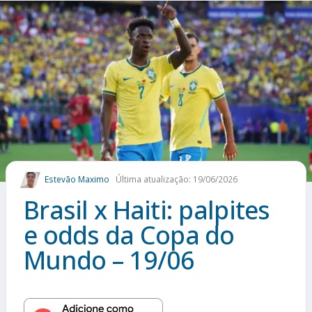
Estevão Maximo
Última atualização: 19/06/2026
Brasil x Haiti: palpites
e odds da Copa do
Mundo – 19/06