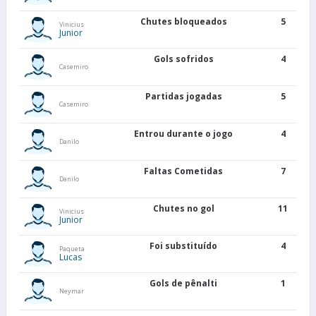
Chutes bloqueados
5
Vinicius
Junior
Gols sofridos
4
Casemiro
Partidas jogadas
5
Casemiro
Entrou durante o jogo
4
Danilo
Faltas Cometidas
7
Danilo
Chutes no gol
11
Vinicius
Junior
Foi substituído
4
Paqueta
Lucas
Gols de pênalti
1
Neymar