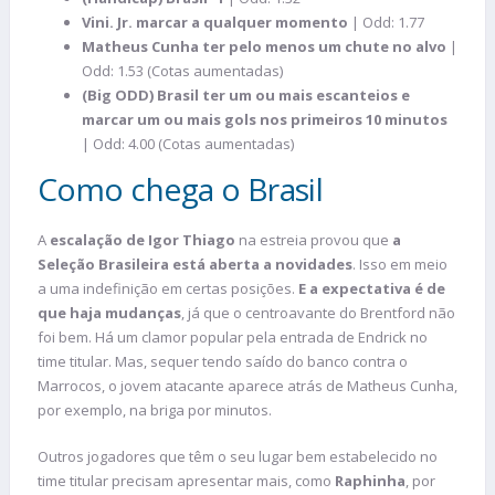
Vini. Jr. marcar a qualquer momento
| Odd: 1.77
Matheus Cunha ter pelo menos um chute no alvo
|
Odd: 1.53 (Cotas aumentadas)
(Big ODD) Brasil ter um ou mais escanteios e
marcar um ou mais gols nos primeiros 10 minutos
| Odd: 4.00 (Cotas aumentadas)
Como chega o Brasil
A
escalação de Igor Thiago
na estreia provou que
a
Seleção Brasileira está aberta a novidades
. Isso em meio
a uma indefinição em certas posições.
E a expectativa é de
que haja mudanças
, já que o centroavante do Brentford não
foi bem. Há um clamor popular pela entrada de Endrick no
time titular. Mas, sequer tendo saído do banco contra o
Marrocos, o jovem atacante aparece atrás de Matheus Cunha,
por exemplo, na briga por minutos.
Outros jogadores que têm o seu lugar bem estabelecido no
time titular precisam apresentar mais, como
Raphinha
, por