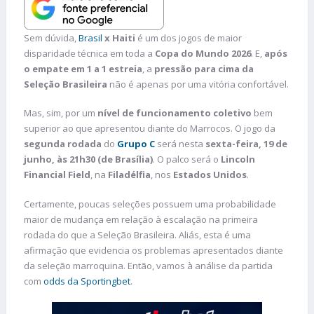
Sem dúvida,
Brasil
x Haiti
é um dos jogos de maior
disparidade técnica em toda a
Copa do Mundo 2026
. E,
após
o empate em 1 a 1 estreia
, a
pressão para cima da
Seleção Brasileira
não é apenas por uma vitória confortável.
Mas, sim, por um
nível de funcionamento coletivo
bem
superior ao que apresentou diante do Marrocos. O jogo da
segunda rodada
do
Grupo C
será nesta
sexta-feira, 19 de
junho, às 21h30 (de Brasília)
. O palco será o
Lincoln
Financial Field
, na
Filadélfia
, nos
Estados Unidos
.
Certamente, poucas seleções possuem uma probabilidade
maior de mudança em relação à escalação na primeira
rodada do que a Seleção Brasileira. Aliás, esta é uma
afirmação que evidencia os problemas apresentados diante
da seleção marroquina. Então, vamos à análise da partida
com
odds da Sportingbet
.