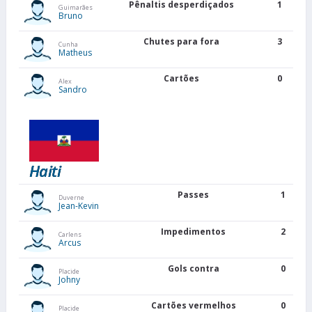
Pênaltis desperdiçados
1
Guimarães
Bruno
Chutes para fora
3
Cunha
Matheus
Cartões
0
Alex
Sandro
Haiti
Passes
1
Duverne
Jean-Kevin
Impedimentos
2
Carlens
Arcus
Gols contra
0
Placide
Johny
Cartões vermelhos
0
Placide