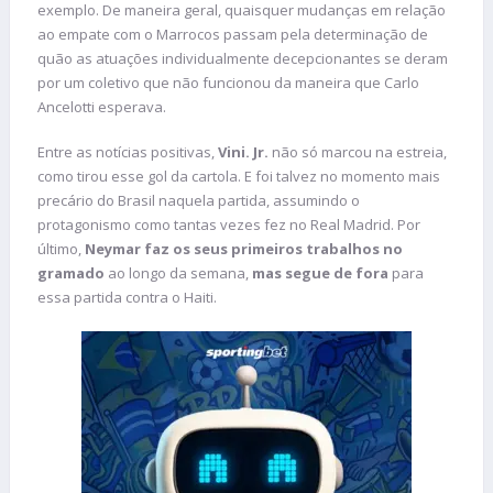
exemplo. De maneira geral, quaisquer mudanças em relação
ao empate com o Marrocos passam pela determinação de
quão as atuações individualmente decepcionantes se deram
por um coletivo que não funcionou da maneira que Carlo
Ancelotti esperava.
Entre as notícias positivas,
Vini. Jr.
não só marcou na estreia,
como tirou esse gol da cartola. E foi talvez no momento mais
precário do Brasil naquela partida, assumindo o
protagonismo como tantas vezes fez no Real Madrid. Por
último,
Neymar faz os seus primeiros trabalhos no
gramado
ao longo da semana,
mas segue de fora
para
essa partida contra o Haiti.