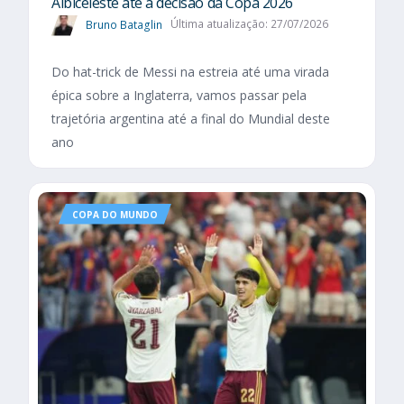
Albiceleste até a decisão da Copa 2026
Bruno Bataglin
Última atualização: 27/07/2026
Do hat-trick de Messi na estreia até uma virada
épica sobre a Inglaterra, vamos passar pela
trajetória argentina até a final do Mundial deste
ano
COPA DO MUNDO